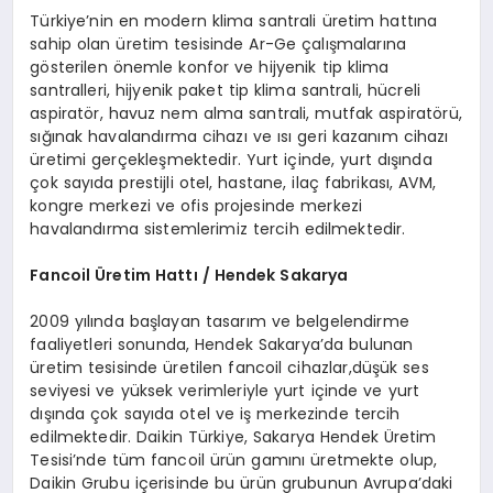
Türkiye’nin en modern klima santrali üretim hattına
sahip olan üretim tesisinde Ar-Ge çalışmalarına
gösterilen önemle konfor ve hijyenik tip klima
santralleri, hijyenik paket tip klima santrali, hücreli
aspiratör, havuz nem alma santrali, mutfak aspiratörü,
sığınak havalandırma cihazı ve ısı geri kazanım cihazı
üretimi gerçekleşmektedir. Yurt içinde, yurt dışında
çok sayıda prestijli otel, hastane, ilaç fabrikası, AVM,
kongre merkezi ve ofis projesinde merkezi
havalandırma sistemlerimiz tercih edilmektedir.
Fancoil
Ü
retim Hattı / Hendek Sakarya
2009 yılında başlayan tasarım ve belgelendirme
faaliyetleri sonunda, Hendek Sakarya’da bulunan
üretim tesisinde üretilen fancoil cihazlar,düşük ses
seviyesi ve yüksek verimleriyle yurt içinde ve yurt
dışında çok sayıda otel ve iş merkezinde tercih
edilmektedir. Daikin Türkiye, Sakarya Hendek Üretim
Tesisi’nde tüm fancoil ürün gamını üretmekte olup,
Daikin Grubu içerisinde bu ürün grubunun Avrupa’daki