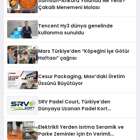
Samsun-Ankara Yolunda Ne Yenir?
Çakallı Menemeni Molası
Tencent Hy3 dünya genelinde
kullanıma sunuldu
Mars Türkiye’den “Köpeğini İşe Götür
Haftası” çağrısı
Cesur Packaging, Mısır’daki Üretim
Üssünü Büyütüyor
SRV Padel Court, Türkiye’den
Dünyaya Uzanan Padel Kort
Üretiminde Güvenin Adresi
Elektrikli Yerden Isıtma Seramik ve
Parke Zeminler İçin En Verimli