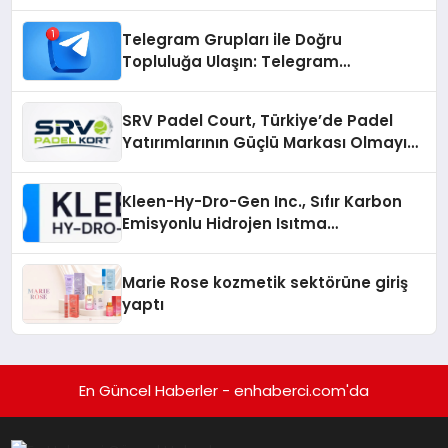
Çözümler
Telegram Grupları ile Doğru
Topluluğa Ulaşın: Telegram
Gruplarıyla Online Topluluklara
Katılım
SRV Padel Court, Türkiye’de Padel
Yatırımlarının Güçlü Markası Olmayı
Sürdürüyor
Kleen-Hy-Dro-Gen Inc., Sıfır Karbon
Emisyonlu Hidrojen Isıtma
Teknolojisinde ISO ve TSSA
Düzenleyici Onaylarını Aldı
Marie Rose kozmetik sektörüne giriş
yaptı
En Güncel Haberler - enhaberci.com'da