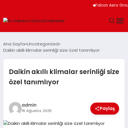
Falcon Aero Group, Küres
GÜNDEM
Ana Sayfa
Uncategorized
Daikin akıllı klimalar serinliği size özel tanımlıyor
SPOR
SAĞLIK
Daikin akıllı klimalar serinliği size
özel tanımlıyor
TEKNOLOJI
MAGAZIN
admin
Paylaş
16 Ağustos 2025
DÜNYA