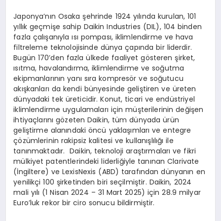
Japonya’nın Osaka şehrinde 1924 yılında kurulan, 101
yıllık geçmişe sahip Daikin Industries (DIL), 104 binden
fazla çalışanıyla ısı pompası, iklimlendirme ve hava
filtreleme teknolojisinde dünya çapında bir liderdir.
Bugün 170’den fazla ülkede faaliyet gösteren şirket,
ısıtma, havalandırma, iklimlendirme ve soğutma
ekipmanlarının yanı sıra kompresör ve soğutucu
akışkanları da kendi bünyesinde geliştiren ve üreten
dünyadaki tek üreticidir. Konut, ticari ve endüstriyel
iklimlendirme uygulamaları için müşterilerinin değişen
ihtiyaçlarını gözeten Daikin, tüm dünyada ürün
geliştirme alanındaki öncü yaklaşımları ve entegre
çözümlerinin rakipsiz kalitesi ve kullanışlılığı ile
tanınmaktadır. Daikin, teknoloji araştırmaları ve fikri
mülkiyet patentlerindeki liderliğiyle tanınan Clarivate
(İngiltere) ve LexisNexis (ABD) tarafından dünyanın en
yenilikçi 100 şirketinden biri seçilmiştir. Daikin, 2024
mali yılı (1 Nisan 2024 – 31 Mart 2025) için 28.9 milyar
Euro’luk rekor bir ciro sonucu bildirmiştir.