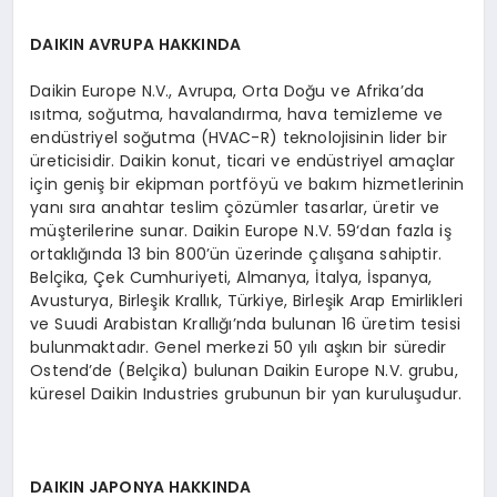
DAIKIN AVRUPA HAKKINDA
Daikin Europe N.V., Avrupa, Orta Doğu ve Afrika’da
ısıtma, soğutma, havalandırma, hava temizleme ve
endüstriyel soğutma (HVAC-R) teknolojisinin lider bir
üreticisidir. Daikin konut, ticari ve endüstriyel amaçlar
için geniş bir ekipman portföyü ve bakım hizmetlerinin
yanı sıra anahtar teslim çözümler tasarlar, üretir ve
müşterilerine sunar. Daikin Europe N.V. 59‘dan fazla iş
ortaklığında 13 bin 800’ün üzerinde çalışana sahiptir.
Belçika, Çek Cumhuriyeti, Almanya, İtalya, İspanya,
Avusturya, Birleşik Krallık, Türkiye, Birleşik Arap Emirlikleri
ve Suudi Arabistan Krallığı’nda bulunan 16 üretim tesisi
bulunmaktadır. Genel merkezi 50 yılı aşkın bir süredir
Ostend’de (Belçika) bulunan Daikin Europe N.V. grubu,
küresel Daikin Industries grubunun bir yan kuruluşudur.
DAIKIN JAPONYA HAKKINDA