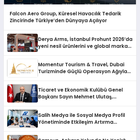
Falcon Aero Group, Küresel Havacılık Tedarik
Zincirinde Türkiye’den Dünyaya Açılıyor
Derya Arms, İstanbul Prohunt 2026’da
yeni nesil ürünlerini ve global marka
vizyonunu sergiledi
Momentur Tourism & Travel, Dubai
Turizminde Güçlü Operasyon Ağıyla
Fark Yaratıyor
Ticaret ve Ekonomik Kulübü Genel
Başkanı Sayın Mehmet Ulutaş,
ekonomiye dair yaptığı açıklamada
şunları kaydetti:
Salih Medya ile Sosyal Medya Profil
Yönetiminde Etkileşim Artırma
Yöntemleri