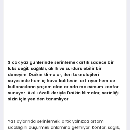
EKONOMI
EĞITIM
SIYASET
Sıcak yaz günlerinde serinlemek artık sadece bir
lü
ks de
ğ
il; sa
ğlıklı, akıllı ve sürdürülebilir bir
deneyim. Daikin klimalar, ileri teknolojileri
sayesinde hem iç hava kalitesini artırıyor hem de
kullanıcıların yaşam alanlarında maksimum konfor
sunuyor. Akıllı özellikleriyle Daikin klimalar, serinliği
sizin için yeniden tanımlıyor.
Yaz aylarında serinlemek, artık yalnızca ortam
sıcaklığını düşürmek anlamına gelmiyor. Konfor, sağlık,