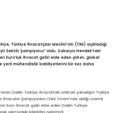
kiye, Türkiye İhracatçılar Meclisi
’
nin (TİM) açıkladığı
yii Sekt
ö
r Şampiyonu” oldu. Sakarya Hendek
’
teki
yon Euro
’
luk ihracat geliri elde eden şirket, global
 yerli mühendislik kabiliyetlerini bir kez daha
ren Daikin Türkiye, ihracattaki istikrarlı yükselişini Türkiye
 ve İhracatın Şampiyonları Ödül Töreni”nde aldığı önemli
yon Euro ihracat geliri elde eden Daikin Türkiye,
k sektördeki liderliğini pekiştirdi.