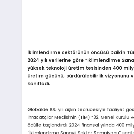
İklimlendirme sekt
ö
rünün
ö
ncüsü Daikin Tür
2024 y
ılı verilerine g
ö
re “İklimlendirme Sana
yüksek teknoloji üretim tesisinden 400 mil
üretim gücünü, sürdürülebilirlik vizyonunu ve
kanıtladı.
Globalde 100 yılı aşkın tecrübesiyle faaliyet göste
İhracatçılar Meclisi’nin (TİM) “32. Genel Kurulu
ödülle taçlandırdı. 2024 finansal yılında 400 mil
“İklimlendirme Sanayii Sektör Şampiyonu” seçilere