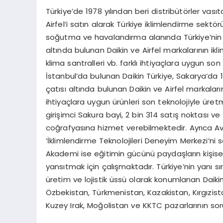
Türkiye’de 1978 yılından beri distribütörler vasıt
Airfel’i satın alarak Türkiye iklimlendirme sektör
soğutma ve havalandırma alanında Türkiye’nin en
altında bulunan Daikin ve Airfel markalarının ikl
klima santralleri vb. farklı ihtiyaçlara uygun son
İstanbul’da bulunan Daikin Türkiye, Sakarya’da 
çatısı altında bulunan Daikin ve Airfel markalarını
ihtiyaçlara uygun ürünleri son teknolojiyle üret
girişimci Sakura bayi, 2 bin 314 satış noktası ve 
coğrafyasına hizmet verebilmektedir. Ayrıca Av
‘İklimlendirme Teknolojileri Deneyim Merkezi’ni 
Akademi ise eğitimin gücünü paydaşların kişise
yansıtmak için çalışmaktadır. Türkiye’nin yanı 
üretim ve lojistik üssü olarak konumlanan Daiki
Özbekistan, Türkmenistan, Kazakistan, Kırgızist
Kuzey Irak, Moğolistan ve KKTC pazarlarının so