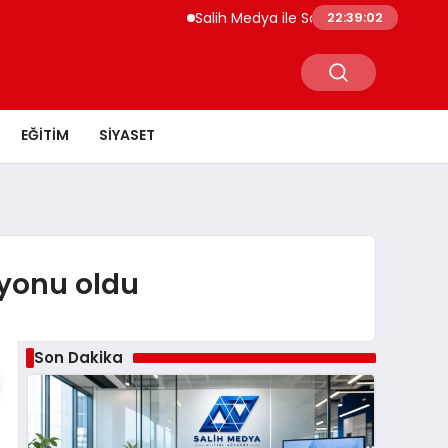
Salih Medya ile Sosyal Medya Profil Yöneti
22:39:03
EĞITIM
SIYASET
iyonu oldu
Son Dakika