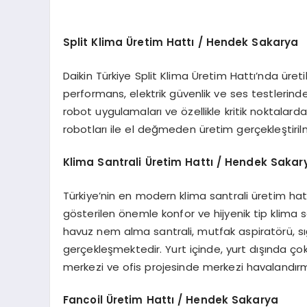
Split Klima
Ü
retim Hattı / Hendek Sakarya
Daikin Türkiye Split Klima Üretim Hattı’nda üret
performans, elektrik güvenlik ve ses testlerind
robot uygulamaları ve özellikle kritik noktalarda
robotları ile el değmeden üretim gerçekleştiril
Klima Santrali
Ü
retim Hattı / Hendek Sakar
Türkiye’nin en modern klima santrali üretim ha
gösterilen önemle konfor ve hijyenik tip klima san
havuz nem alma santrali, mutfak aspiratörü, sığ
gerçekleşmektedir. Yurt içinde, yurt dışında çok 
merkezi ve ofis projesinde merkezi havalandırm
Fancoil
Ü
retim Hattı / Hendek Sakarya