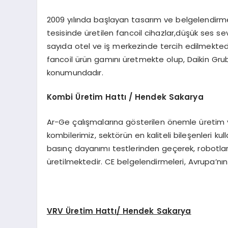
2009 yılında başlayan tasarım ve belgelendirm
tesisinde üretilen fancoil cihazlar,düşük ses se
sayıda otel ve iş merkezinde tercih edilmekted
fancoil ürün gamını üretmekte olup, Daikin Grub
konumundadır.
Kombi
Ü
retim Hattı / Hendek Sakarya
Ar-Ge çalışmalarına gösterilen önemle üretim
kombilerimiz, sektörün en kaliteli bileşenleri kul
basınç dayanımı testlerinden geçerek, robotlar i
üretilmektedir. CE belgelendirmeleri, Avrupa’nı
VRV
Ü
retim Hattı/ Hendek Sakarya