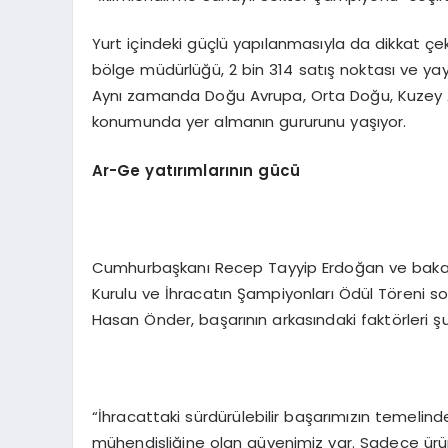
Yurt içindeki güçlü yapılanmasıyla da dikkat çek
bölge müdürlüğü, 2 bin 314 satış noktası ve yayg
Aynı zamanda Doğu Avrupa, Orta Doğu, Kuzey Afrik
konumunda yer almanın gururunu yaşıyor.
Ar
-G
e yatırımlarının gücü
Cumhurbaşkanı Recep Tayyip Erdoğan ve bakanla
Kurulu ve İhracatın Şampiyonları Ödül Töreni so
Hasan Önder, başarının arkasındaki faktörleri şu
“İhracattaki sürdürülebilir başarımızın temelin
mühendisliğine olan güvenimiz var. Sadece ürün d