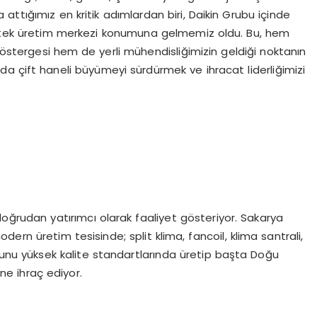
attığımız en kritik adımlardan biri, Daikin Grubu içinde
ın tek üretim merkezi konumuna gelmemiz oldu. Bu, hem
göstergesi hem de yerli mühendisliğimizin geldiği noktanın
 da çift haneli büyümeyi sürdürmek ve ihracat liderliğimizi
 doğrudan yatırımcı olarak faaliyet gösteriyor. Sakarya
ern üretim tesisinde; split klima, fancoil, klima santrali,
unu yüksek kalite standartlarında üretip başta Doğu
ne ihraç ediyor.