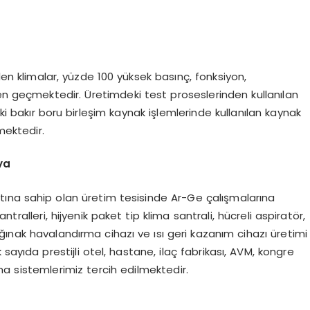
ilen klimalar, yüzde 100 yüksek basınç, fonksiyon,
en geçmektedir. Üretimdeki test proseslerinden kullanılan
ki bakır boru birleşim kaynak işlemlerinde kullanılan kaynak
mektedir.
ya
ttına sahip olan üretim tesisinde Ar-Ge çalışmalarına
tralleri, hijyenik paket tip klima santrali, hücreli aspiratör,
ınak havalandırma cihazı ve ısı geri kazanım cihazı üretimi
sayıda prestijli otel, hastane, ilaç fabrikası, AVM, kongre
a sistemlerimiz tercih edilmektedir.