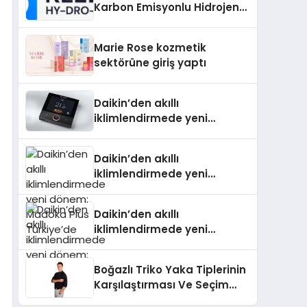
Karbon Emisyonlu Hidrojen
Isıtma Teknolojisinde ISO ve
TSSA Düzenleyici Onaylarını
Marie Rose kozmetik
Aldı
sektörüne giriş yaptı
Daikin’den akıllı
iklimlendirmede yeni
dönem: Madoka Plus
Türkiye’de
Daikin’den akıllı
iklimlendirmede yeni
dönem: Madoka Plus
Türkiye’de
Daikin’den akıllı
iklimlendirmede yeni
dönem: Madoka Plus
Türkiye’de
Boğazlı Triko Yaka Tiplerinin
Karşılaştırması Ve Seçim
Rehberi