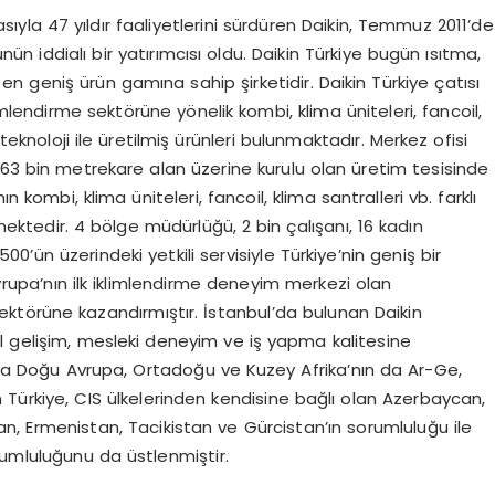
asıyla 47 yıldır faaliyetlerini sürdüren Daikin, Temmuz 2011’de
ünün iddialı bir yatırımcısı oldu. Daikin Türkiye bugün ısıtma,
 geniş ürün gamına sahip şirketidir. Daikin Türkiye çatısı
imlendirme sektörüne yönelik kombi, klima üniteleri, fancoil,
 teknoloji ile üretilmiş ürünleri bulunmaktadır. Merkez ofisi
163 bin metrekare alan üzerine kurulu olan üretim tesisinde
n kombi, klima üniteleri, fancoil, klima santralleri vb. farklı
mektedir. 4 bölge müdürlüğü, 2 bin çalışanı, 16 kadın
500’ün üzerindeki yetkili servisiyle Türkiye’nin geniş bir
rupa’nın ilk iklimlendirme deneyim merkezi olan
sektörüne kazandırmıştır. İstanbul’da bulunan Daikin
l gelişim, mesleki deneyim ve iş yapma kalitesine
sıra Doğu Avrupa, Ortadoğu ve Kuzey Afrika’nın da Ar-Ge,
n Türkiye, CIS ülkelerinden kendisine bağlı olan Azerbaycan,
an, Ermenistan, Tacikistan ve Gürcistan’ın sorumluluğu ile
rumluluğunu da üstlenmiştir.