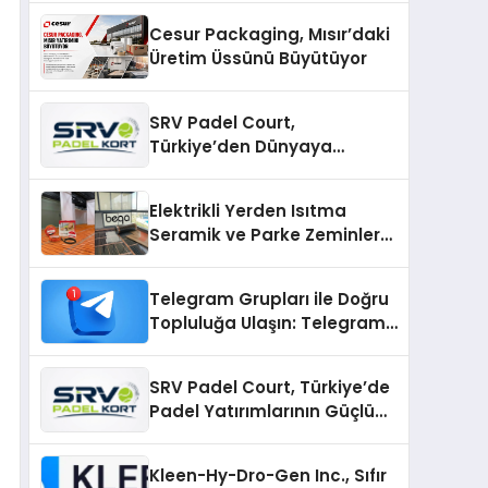
Cesur Packaging, Mısır’daki
Üretim Üssünü Büyütüyor
SRV Padel Court,
Türkiye’den Dünyaya
Uzanan Padel Kort
Üretiminde Güvenin Adresi
Elektrikli Yerden Isıtma
Seramik ve Parke Zeminler
İçin En Verimli Çözümler
Telegram Grupları ile Doğru
Topluluğa Ulaşın: Telegram
Gruplarıyla Online
Topluluklara Katılım
SRV Padel Court, Türkiye’de
Padel Yatırımlarının Güçlü
Markası Olmayı Sürdürüyor
Kleen-Hy-Dro-Gen Inc., Sıfır