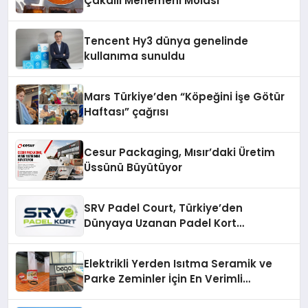
Çakallı Menemeni Molası
Tencent Hy3 dünya genelinde
kullanıma sunuldu
Mars Türkiye’den “Köpeğini İşe Götür
Haftası” çağrısı
Cesur Packaging, Mısır’daki Üretim
Üssünü Büyütüyor
SRV Padel Court, Türkiye’den
Dünyaya Uzanan Padel Kort
Üretiminde Güvenin Adresi
Elektrikli Yerden Isıtma Seramik ve
Parke Zeminler İçin En Verimli
Çözümler