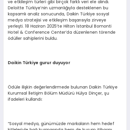
ve etkileşim türleri gibi birçok farklı veri ele alındı.
Deloitte Türkiye’nin uzmanlığıyla desteklenen bu
kapsamlı analiz sonucunda, Daikin Türkiye sosyal
medya stratejisi ve etkileşim başarısıyla zirveye
yerleşti. 18 Haziran 2025’te Hilton İstanbul Bomonti
Hotel & Conference Center’da düzenlenen törende
ödüller sahiplerini buldu.
Daikin Türkiye gurur duyuyor
Ödüle ilişkin değerlendirmede bulunan Daikin Türkiye
Kurumsal İletişim Bölüm Müdürü Hülya Dinçer, şu
ifadeleri kullandı:
“Sosyal medya, günümüzde markaların hem hedef
kitleleriyle bağ kurmasında hem de kurum itibarını