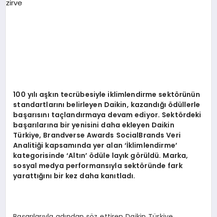
EKONOMI
EĞITIM
SIYASET
100 yılı aşkın tecrübesiyle iklimlendirme sekt
ö
rünün
standartlarını belirleyen Daikin, kazandığı ödüllerle
başarısını taçlandırmaya devam ediyor. Sekt
ö
rdeki
başarılarına bir yenisini daha ekleyen Daikin
Türkiye, Brandverse Awards SocialBrands Veri
Analitiği kapsamında yer alan ‘İklimlendirme
’
kategorisinde
‘
Altın’ ödü
le lay
ık g
ö
rüldü. Marka,
sosyal medya performansıyla sekt
ö
ründe fark
yarattığını bir kez daha kanıtladı.
Başarılarıyla adından söz ettiren Daikin Türkiye,