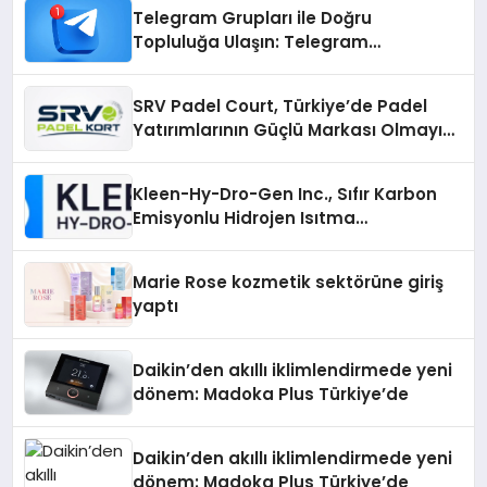
Telegram Grupları ile Doğru
Topluluğa Ulaşın: Telegram
Gruplarıyla Online Topluluklara
Katılım
SRV Padel Court, Türkiye’de Padel
Yatırımlarının Güçlü Markası Olmayı
Sürdürüyor
Kleen-Hy-Dro-Gen Inc., Sıfır Karbon
Emisyonlu Hidrojen Isıtma
Teknolojisinde ISO ve TSSA
Düzenleyici Onaylarını Aldı
Marie Rose kozmetik sektörüne giriş
yaptı
Daikin’den akıllı iklimlendirmede yeni
dönem: Madoka Plus Türkiye’de
Daikin’den akıllı iklimlendirmede yeni
dönem: Madoka Plus Türkiye’de