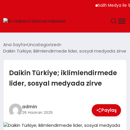
Salih Medya ile Sosyal
GÜNDEM
Ana Sayfa
Uncategorized
Daikin Türkiye; iklimlendirmede lider, sosyal medyada zirve
SPOR
SAĞLIK
Daikin Türkiye; iklimlendirmede
lider, sosyal medyada zirve
TEKNOLOJI
MAGAZIN
admin
Paylaş
26 Haziran 2025
DÜNYA