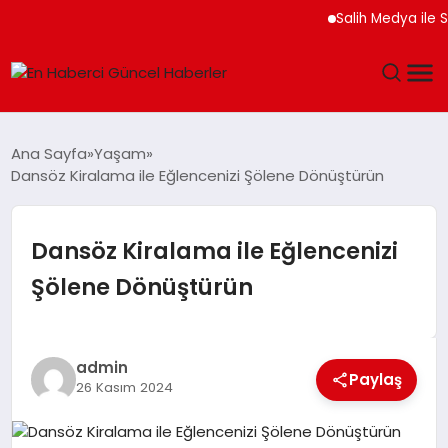
Salih Medya ile So
GÜNDEM
Ana Sayfa
Yaşam
Dansöz Kiralama ile Eğlencenizi Şölene Dönüştürün
SPOR
SAĞLIK
Dansöz Kiralama ile Eğlencenizi
Şölene Dönüştürün
TEKNOLOJI
MAGAZIN
admin
Paylaş
26 Kasım 2024
DÜNYA