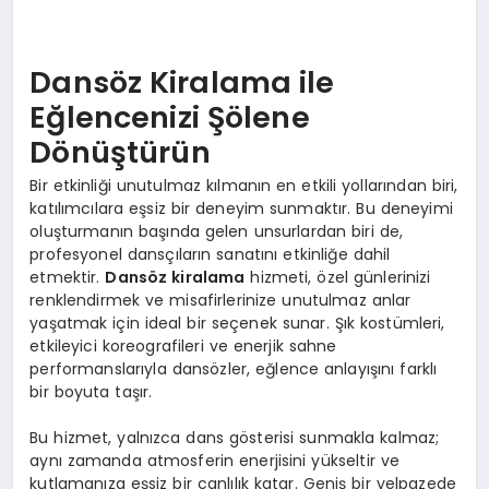
EKONOMI
EĞITIM
Dansöz Kiralama ile
Eğlencenizi Şölene
SIYASET
Dönüştürün
Bir etkinliği unutulmaz kılmanın en etkili yollarından biri,
katılımcılara eşsiz bir deneyim sunmaktır. Bu deneyimi
oluşturmanın başında gelen unsurlardan biri de,
profesyonel dansçıların sanatını etkinliğe dahil
etmektir.
Dansöz kiralama
hizmeti, özel günlerinizi
renklendirmek ve misafirlerinize unutulmaz anlar
yaşatmak için ideal bir seçenek sunar. Şık kostümleri,
etkileyici koreografileri ve enerjik sahne
performanslarıyla dansözler, eğlence anlayışını farklı
bir boyuta taşır.
Bu hizmet, yalnızca dans gösterisi sunmakla kalmaz;
aynı zamanda atmosferin enerjisini yükseltir ve
kutlamanıza eşsiz bir canlılık katar. Geniş bir yelpazede