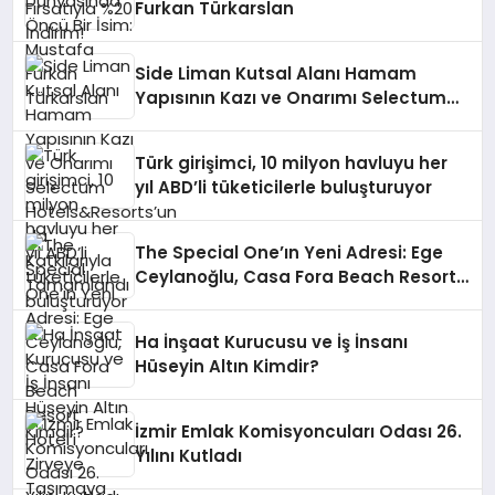
Furkan Türkarslan
Side Liman Kutsal Alanı Hamam
Yapısının Kazı ve Onarımı Selectum
Hotels&Resorts’un da Katkılarıyla
Tamamlandı
Türk girişimci, 10 milyon havluyu her
yıl ABD’li tüketicilerle buluşturuyor
The Special One’ın Yeni Adresi: Ege
Ceylanoğlu, Casa Fora Beach Resort
Hotel’i Zirveye Taşımaya Geliyor!
Ha İnşaat Kurucusu ve İş İnsanı
Hüseyin Altın Kimdir?
İzmir Emlak Komisyoncuları Odası 26.
Yılını Kutladı