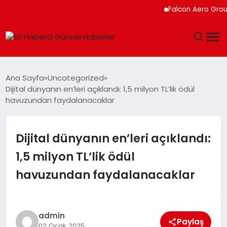
Falcon Aero Group, Kür
GÜNDEM
Ana Sayfa
Uncategorized
Dijital dünyanın en’leri açıklandı: 1,5 milyon TL’lik ödül
SPOR
havuzundan faydalanacaklar
SAĞLIK
Dijital dünyanın en’leri açıklandı:
TEKNOLOJI
1,5 milyon TL’lik ödül
havuzundan faydalanacaklar
MAGAZIN
DÜNYA
admin
Paylaş
02 Ocak 2025