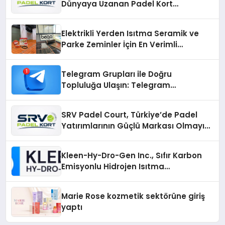
Dünyaya Uzanan Padel Kort
Üretiminde Güvenin Adresi
Elektrikli Yerden Isıtma Seramik ve
Parke Zeminler İçin En Verimli
Çözümler
Telegram Grupları ile Doğru
Topluluğa Ulaşın: Telegram
Gruplarıyla Online Topluluklara
Katılım
SRV Padel Court, Türkiye’de Padel
Yatırımlarının Güçlü Markası Olmayı
Sürdürüyor
Kleen-Hy-Dro-Gen Inc., Sıfır Karbon
Emisyonlu Hidrojen Isıtma
Teknolojisinde ISO ve TSSA
Düzenleyici Onaylarını Aldı
Marie Rose kozmetik sektörüne giriş
yaptı