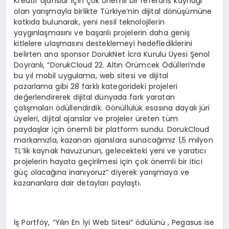
Kreatif ajanslar için çok önemli bir referans kaynağı
olan yarışmayla birlikte Türkiye’nin dijital dönüşümüne
katkıda bulunarak, yeni nesil teknolojilerin
yaygınlaşmasını ve başarılı projelerin daha geniş
kitlelere ulaşmasını desteklemeyi hedeflediklerini
belirten ana sponsor DorukNet İcra Kurulu Üyesi Şenol
Doyranlı, “DorukCloud 22. Altın Örümcek Ödülleri’nde
bu yıl mobil uygulama, web sitesi ve dijital
pazarlama gibi 28 farklı kategorideki projeleri
değerlendirerek dijital dünyada fark yaratan
çalışmaları ödüllendirdik. Gönüllülük esasına dayalı jüri
üyeleri, dijital ajanslar ve projeler üreten tüm
paydaşlar için önemli bir platform sundu. DorukCloud
markamızla, kazanan ajanslara sunacağımız 1,5 milyon
TL’lik kaynak havuzunun, gelecekteki yeni ve yaratıcı
projelerin hayata geçirilmesi için çok önemli bir itici
güç olacağına inanıyoruz” diyerek yarışmaya ve
kazananlara dair detayları paylaştı.
İş Portföy, “Yılın En İyi Web Sitesi” ödülünü , Pegasus ise