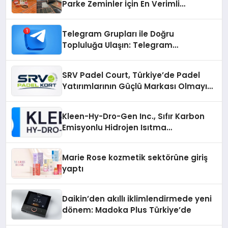
Parke Zeminler İçin En Verimli
Çözümler
Telegram Grupları ile Doğru
Topluluğa Ulaşın: Telegram
Gruplarıyla Online Topluluklara
Katılım
SRV Padel Court, Türkiye’de Padel
Yatırımlarının Güçlü Markası Olmayı
Sürdürüyor
Kleen-Hy-Dro-Gen Inc., Sıfır Karbon
Emisyonlu Hidrojen Isıtma
Teknolojisinde ISO ve TSSA
Düzenleyici Onaylarını Aldı
Marie Rose kozmetik sektörüne giriş
yaptı
Daikin’den akıllı iklimlendirmede yeni
dönem: Madoka Plus Türkiye’de