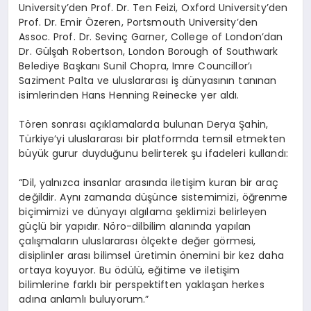
University’den Prof. Dr. Ten Feizi, Oxford University’den
Prof. Dr. Emir Özeren, Portsmouth University’den
Assoc. Prof. Dr. Sevinç Garner, College of London’dan
Dr. Gülşah Robertson, London Borough of Southwark
Belediye Başkanı Sunil Chopra, Imre Councillor’ı
Saziment Palta ve uluslararası iş dünyasının tanınan
isimlerinden Hans Henning Reinecke yer aldı.
Tören sonrası açıklamalarda bulunan Derya Şahin,
Türkiye’yi uluslararası bir platformda temsil etmekten
büyük gurur duyduğunu belirterek şu ifadeleri kullandı:
“Dil, yalnızca insanlar arasında iletişim kuran bir araç
değildir. Aynı zamanda düşünce sistemimizi, öğrenme
biçimimizi ve dünyayı algılama şeklimizi belirleyen
güçlü bir yapıdır. Nöro-dilbilim alanında yapılan
çalışmaların uluslararası ölçekte değer görmesi,
disiplinler arası bilimsel üretimin önemini bir kez daha
ortaya koyuyor. Bu ödülü, eğitime ve iletişim
bilimlerine farklı bir perspektiften yaklaşan herkes
adına anlamlı buluyorum.”