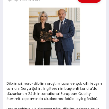
EKONOMI
EĞITIM
SIYASET
Dilbilimci, nöro-dilbilim araştırmacısı ve çok dilli iletişim
uzmanı Derya Şahin, İngiltere’nin başkenti Londra’da
düzenlenen 24th International European Quality
Summit kapsamında uluslararası ödüle layık görüldü.
Derya Şahin’e, uluslararası nöro-dilbilim çalışmaları ile