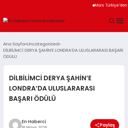
Mars Türkiye’den “Köpe
GÜNDEM
Ana Sayfa
Uncategorized
DİLBİLİMCİ DERYA ŞAHİN’E LONDRA’DA ULUSLARARASI BAŞARI
SPOR
ÖDÜLÜ
SAĞLIK
DİLBİLİMCİ DERYA ŞAHİN’E
TEKNOLOJI
LONDRA’DA ULUSLARARASI
BAŞARI ÖDÜLÜ
MAGAZIN
DÜNYA
En Haberci
Paylaş
18 Mayıs 2026