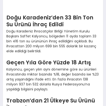
EKONOMI
EĞITIM
Doğu Karadeniz’den 33 Bin Ton
Su Ürünü İhraç Edildi
SIYASET
Doğu Karadeniz İhracatçılar Birliği Yönetim Kurulu
Başkanı Saffet Kalyoncu, bölgeden 11 ayda toplam 33
bin 416 ton su ürününün ihraç edildiğini açıkladı. Bu
ihracattan 200 milyon 699 bin 555 dolarlık bir kazanç
elde edildiği belirtildi.
Geçen Yıla Göre Yüzde 18 Artış
Kalyoncu, geçen yılın aynı dönemine göre su ürünleri
ihracatında miktar bazında %18, değer bazında ise %23
artış yaşandığını ifade etti. En fazla ihracatın 138
milyon 937 bin 532 dolarla Rusya Federasyonu’na
yapıldığı bilgisini paylaştı.
Trabzon’dan 21 Ülkeye Su Ürünü