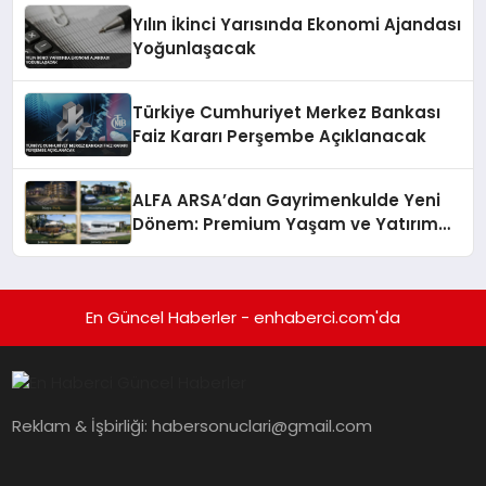
Yılın İkinci Yarısında Ekonomi Ajandası
Yoğunlaşacak
Türkiye Cumhuriyet Merkez Bankası
Faiz Kararı Perşembe Açıklanacak
ALFA ARSA’dan Gayrimenkulde Yeni
Dönem: Premium Yaşam ve Yatırım
Fırsatları Bir Arada
En Güncel Haberler - enhaberci.com'da
Reklam & İşbirliği:
habersonuclari@gmail.com