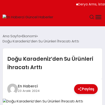
Derya Arms, İstanbul P
GÜNDEM
Ana Sayfa
Ekonomi
Doğu Karadeniz’den Su Ürünleri İhracatı Arttı
SPOR
SAĞLIK
Doğu Karadeniz’den Su Ürünleri
İhracatı Arttı
TEKNOLOJI
MAGAZIN
En Haberci
Paylaş
23 Aralık 2024
DÜNYA