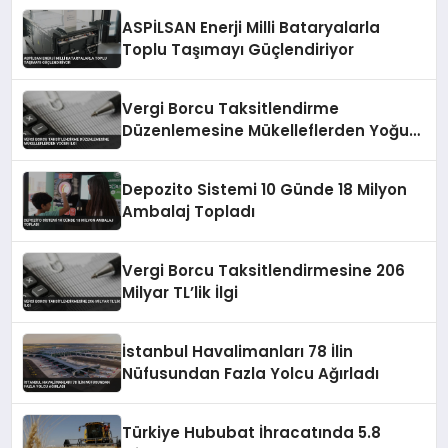
ASPİLSAN Enerji Milli Bataryalarla
Toplu Taşımayı Güçlendiriyor
Vergi Borcu Taksitlendirme
Düzenlemesine Mükelleflerden Yoğun
İlgi
Depozito Sistemi 10 Günde 18 Milyon
Ambalaj Topladı
Vergi Borcu Taksitlendirmesine 206
Milyar TL’lik İlgi
İstanbul Havalimanları 78 İlin
Nüfusundan Fazla Yolcu Ağırladı
Türkiye Hububat İhracatında 5.8