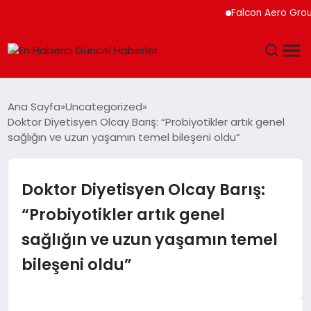
Falcon Aero Group, Kü
GÜNDEM
Ana Sayfa
Uncategorized
Doktor Diyetisyen Olcay Barış: “Probiyotikler artık genel
SPOR
sağlığın ve uzun yaşamın temel bileşeni oldu”
SAĞLIK
Doktor Diyetisyen Olcay Barış:
TEKNOLOJI
“Probiyotikler artık genel
sağlığın ve uzun yaşamın temel
MAGAZIN
bileşeni oldu”
DÜNYA