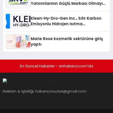
Yatırımlarının Güçlü Markası Olmayı
Sürdürüyor
Kleen-Hy-Dro-Gen Inc., Sıfır Karbon
Emisyonlu Hidrojen Isıtma
Teknolojisinde ISO ve TSSA
Düzenleyici Onaylarını Aldı
Marie Rose kozmetik sektörüne giriş
yaptı
En Güncel Haberler - enhaberci.com'da
Reklam & İşbirliği:
habersonuclari@gmail.com