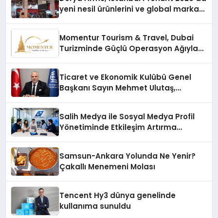
yeni nesil ürünlerini ve global marka
vizyonunu sergiledi
Momentur Tourism & Travel, Dubai
Turizminde Güçlü Operasyon Ağıyla
Fark Yaratıyor
Ticaret ve Ekonomik Kulübü Genel
Başkanı Sayın Mehmet Ulutaş,
ekonomiye dair yaptığı açıklamada
şunları kaydetti:
Salih Medya ile Sosyal Medya Profil
Yönetiminde Etkileşim Artırma
Yöntemleri
Samsun-Ankara Yolunda Ne Yenir?
Çakallı Menemeni Molası
Tencent Hy3 dünya genelinde
kullanıma sunuldu