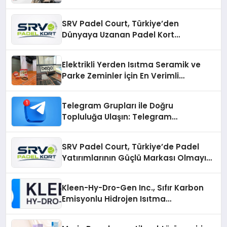
SRV Padel Court, Türkiye’den
Dünyaya Uzanan Padel Kort
Üretiminde Güvenin Adresi
Elektrikli Yerden Isıtma Seramik ve
Parke Zeminler İçin En Verimli
Çözümler
Telegram Grupları ile Doğru
Topluluğa Ulaşın: Telegram
Gruplarıyla Online Topluluklara
Katılım
SRV Padel Court, Türkiye’de Padel
Yatırımlarının Güçlü Markası Olmayı
Sürdürüyor
Kleen-Hy-Dro-Gen Inc., Sıfır Karbon
Emisyonlu Hidrojen Isıtma
Teknolojisinde ISO ve TSSA
Düzenleyici Onaylarını Aldı