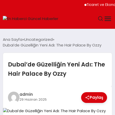
Ticaret ve Ekonomik Ku
GÜNDEM
Ana Sayfa
Uncategorized
Dubai’de Güzelliğin Yeni Adı: The Hair Palace By Ozzy
SPOR
SAĞLIK
Dubai’de Güzelliğin Yeni Adı: The
Hair Palace By Ozzy
TEKNOLOJI
MAGAZIN
admin
Paylaş
29 Haziran 2025
DÜNYA