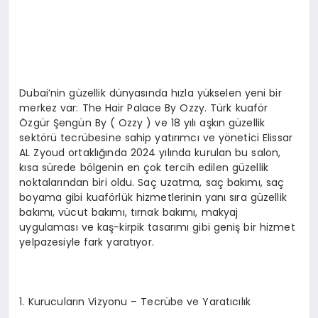
EKONOMI
EĞITIM
SIYASET
Dubai’nin güzellik dünyasında hızla yükselen yeni bir
merkez var: The Hair Palace By Ozzy. Türk kuaför
Özgür Şengün By ( Ozzy ) ve 18 yılı aşkın güzellik
sektörü tecrübesine sahip yatırımcı ve yönetici Elissar
AL Zyoud ortaklığında 2024 yılında kurulan bu salon,
kısa sürede bölgenin en çok tercih edilen güzellik
noktalarından biri oldu. Saç uzatma, saç bakımı, saç
boyama gibi kuaförlük hizmetlerinin yanı sıra güzellik
bakımı, vücut bakımı, tırnak bakımı, makyaj
uygulaması ve kaş-kirpik tasarımı gibi geniş bir hizmet
yelpazesiyle fark yaratıyor.
1.⁠ ⁠Kurucuların Vizyonu – Tecrübe ve Yaratıcılık