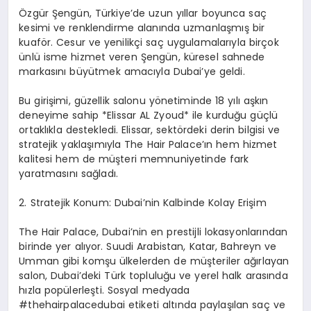
Özgür Şengün, Türkiye’de uzun yıllar boyunca saç
kesimi ve renklendirme alanında uzmanlaşmış bir
kuaför. Cesur ve yenilikçi saç uygulamalarıyla birçok
ünlü isme hizmet veren Şengün, küresel sahnede
markasını büyütmek amacıyla Dubai’ye geldi.
Bu girişimi, güzellik salonu yönetiminde 18 yılı aşkın
deneyime sahip *Elissar AL Zyoud* ile kurduğu güçlü
ortaklıkla destekledi. Elissar, sektördeki derin bilgisi ve
stratejik yaklaşımıyla The Hair Palace’ın hem hizmet
kalitesi hem de müşteri memnuniyetinde fark
yaratmasını sağladı.
2.⁠ ⁠Stratejik Konum: Dubai’nin Kalbinde Kolay Erişim
The Hair Palace, Dubai’nin en prestijli lokasyonlarından
birinde yer alıyor. Suudi Arabistan, Katar, Bahreyn ve
Umman gibi komşu ülkelerden de müşteriler ağırlayan
salon, Dubai’deki Türk topluluğu ve yerel halk arasında
hızla popülerleşti. Sosyal medyada
#thehairpalacedubai etiketi altında paylaşılan saç ve