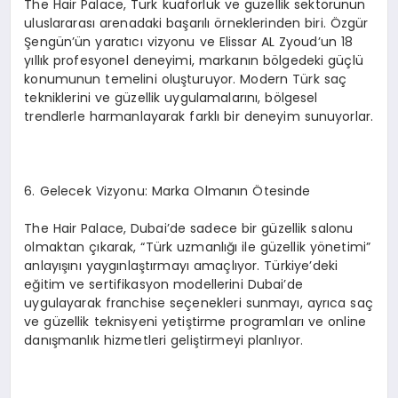
The Hair Palace, Türk kuaförlük ve güzellik sektörünün
uluslararası arenadaki başarılı örneklerinden biri. Özgür
Şengün’ün yaratıcı vizyonu ve Elissar AL Zyoud’un 18
yıllık profesyonel deneyimi, markanın bölgedeki güçlü
konumunun temelini oluşturuyor. Modern Türk saç
tekniklerini ve güzellik uygulamalarını, bölgesel
trendlerle harmanlayarak farklı bir deneyim sunuyorlar.
6.⁠ ⁠Gelecek Vizyonu: Marka Olmanın Ötesinde
The Hair Palace, Dubai’de sadece bir güzellik salonu
olmaktan çıkarak, “Türk uzmanlığı ile güzellik yönetimi”
anlayışını yaygınlaştırmayı amaçlıyor. Türkiye’deki
eğitim ve sertifikasyon modellerini Dubai’de
uygulayarak franchise seçenekleri sunmayı, ayrıca saç
ve güzellik teknisyeni yetiştirme programları ve online
danışmanlık hizmetleri geliştirmeyi planlıyor.