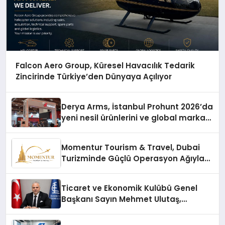
Falcon Aero Group, Küresel Havacılık Tedarik
Zincirinde Türkiye’den Dünyaya Açılıyor
Derya Arms, İstanbul Prohunt 2026’da
yeni nesil ürünlerini ve global marka
vizyonunu sergiledi
Momentur Tourism & Travel, Dubai
Turizminde Güçlü Operasyon Ağıyla
Fark Yaratıyor
Ticaret ve Ekonomik Kulübü Genel
Başkanı Sayın Mehmet Ulutaş,
ekonomiye dair yaptığı açıklamada
şunları kaydetti: