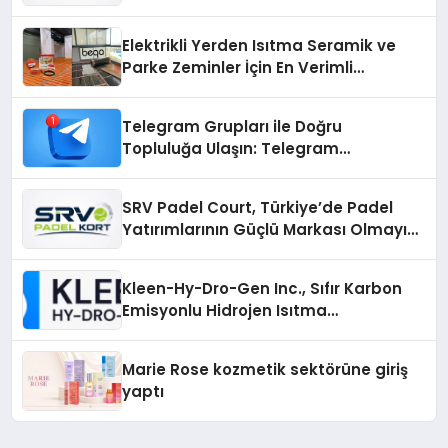
Üretiminde Güvenin Adresi
Elektrikli Yerden Isıtma Seramik ve
Parke Zeminler İçin En Verimli
Çözümler
Telegram Grupları ile Doğru
Topluluğa Ulaşın: Telegram
Gruplarıyla Online Topluluklara
Katılım
SRV Padel Court, Türkiye’de Padel
Yatırımlarının Güçlü Markası Olmayı
Sürdürüyor
Kleen-Hy-Dro-Gen Inc., Sıfır Karbon
Emisyonlu Hidrojen Isıtma
Teknolojisinde ISO ve TSSA
Düzenleyici Onaylarını Aldı
Marie Rose kozmetik sektörüne giriş
yaptı