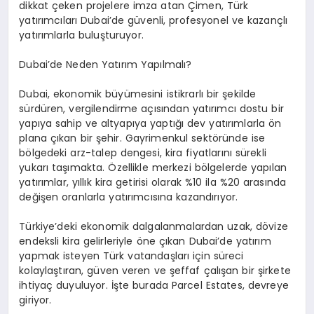
dikkat çeken projelere imza atan Çimen, Türk
yatırımcıları Dubai’de güvenli, profesyonel ve kazançlı
yatırımlarla buluşturuyor.
Dubai’de Neden Yatırım Yapılmalı?
Dubai, ekonomik büyümesini istikrarlı bir şekilde
sürdüren, vergilendirme açısından yatırımcı dostu bir
yapıya sahip ve altyapıya yaptığı dev yatırımlarla ön
plana çıkan bir şehir. Gayrimenkul sektöründe ise
bölgedeki arz-talep dengesi, kira fiyatlarını sürekli
yukarı taşımakta. Özellikle merkezi bölgelerde yapılan
yatırımlar, yıllık kira getirisi olarak %10 ila %20 arasında
değişen oranlarla yatırımcısına kazandırıyor.
Türkiye’deki ekonomik dalgalanmalardan uzak, dövize
endeksli kira gelirleriyle öne çıkan Dubai’de yatırım
yapmak isteyen Türk vatandaşları için süreci
kolaylaştıran, güven veren ve şeffaf çalışan bir şirkete
ihtiyaç duyuluyor. İşte burada Parcel Estates, devreye
giriyor.