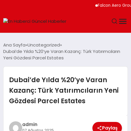
Falcon Aero Group, Küre
GÜNDEM
Ana Sayfa
Uncategorized
Dubai’de Yılda %20’ye Varan Kazanç: Türk Yatırımcıların
SPOR
Yeni Gözdesi Parcel Estates
SAĞLIK
Dubai’de Yılda %20’ye Varan
TEKNOLOJI
Kazanç: Türk Yatırımcıların Yeni
Gözdesi Parcel Estates
MAGAZIN
DÜNYA
admin
Paylaş
07 Ağustos 2025