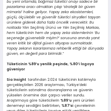
bu yeni ortamda, bağımsız tüketici onayı sadece bir
pazarlama aracı olmaktan çıkıp ‘stratejik bir güven
mimarisi’ haline geliyor. Yapay zeka ekosistemleri,
güçlü, ölçülebilir ve güvenilir tüketici sinyalleri taşıyan
ürünlere giderek daha fazla öncelik verecektir. Bu
noktada Yılın Seçilmiş Ürünü ve Yılın Seçilmiş Markası,
hem tüketicinin hem de yapay zeka sistemlerinin ‘Bu
seçeneğe güvenebilir miyim?’ sorusuna anında yanıt
veren kritik bir dijital güven altyapısı sunmaktadır.
Yapay zekanın kararlarımıza rehberlik ettiği bir dünyada
güven, en değerli para birimidir.”
Tüketicinin %89’u yenilik peşinde, %80’i logoya
güveniyor
Sia Insight
tarafından 2.024 tüketicinin katılımıyla
gerçekleştirilen 2026 araştırması, Türkiye’deki
tüketicilerin satınalma davranışlarına ve güvenin
yükselen önemine dair çarpıcı veriler sundu.
Araştırmaya göre tüketicilerin
%89’u
yeni ürünleri
denemeyi sevdiğini belirtirken,
%87’si
çevrelerinin
veya diğer tüketicilerin tavsiye ettiği yeniliklere