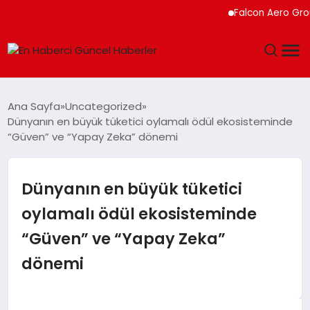
Falcon Aero Group, Küre
GÜNDEM
Ana Sayfa
Uncategorized
Dünyanın en büyük tüketici oylamalı ödül ekosisteminde
SPOR
“Güven” ve “Yapay Zeka” dönemi
SAĞLIK
Dünyanın en büyük tüketici
TEKNOLOJI
oylamalı ödül ekosisteminde
“Güven” ve “Yapay Zeka”
MAGAZIN
dönemi
DÜNYA