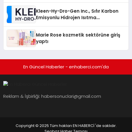
Sürdürüyor
Kleen-Hy-Dro-Gen Inc., Sıfır Karbon
Emisyonlu Hidrojen Isıtma
Teknolojisinde ISO ve TSSA
Düzenleyici Onaylarını Aldı
Marie Rose kozmetik sektörüne giriş
yaptı
En Güncel Haberler - enhaberci.com'da
Reklam & İşbirliği:
habersonuclari@gmail.com
Copyright © 2025 Tüm hakları EN HABERCİ 'de saklıdır.
Seobaz Haber Teması