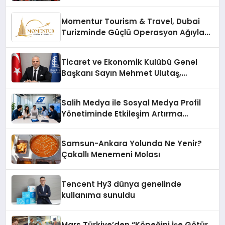
vizyonunu sergiledi
Momentur Tourism & Travel, Dubai
Turizminde Güçlü Operasyon Ağıyla
Fark Yaratıyor
Ticaret ve Ekonomik Kulübü Genel
Başkanı Sayın Mehmet Ulutaş,
ekonomiye dair yaptığı açıklamada
şunları kaydetti:
Salih Medya ile Sosyal Medya Profil
Yönetiminde Etkileşim Artırma
Yöntemleri
Samsun-Ankara Yolunda Ne Yenir?
Çakallı Menemeni Molası
Tencent Hy3 dünya genelinde
kullanıma sunuldu
Mars Türkiye’den “Köpeğini İşe Götür