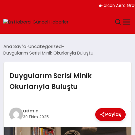
Falcon Aero Group, Küre
GÜNDEM
Ana Sayfa
Uncategorized
Duygularım Serisi Minik Okurlarıyla Buluştu
SPOR
SAĞLIK
Duygularım Serisi Minik
Okurlarıyla Buluştu
TEKNOLOJI
MAGAZIN
admin
Paylaş
30 Ekim 2025
DÜNYA