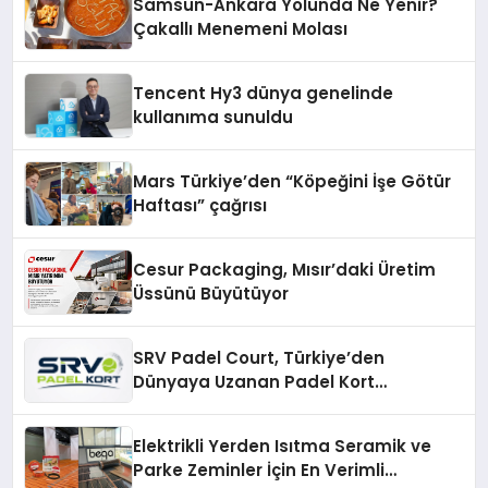
Samsun-Ankara Yolunda Ne Yenir?
Çakallı Menemeni Molası
Tencent Hy3 dünya genelinde
kullanıma sunuldu
Mars Türkiye’den “Köpeğini İşe Götür
Haftası” çağrısı
Cesur Packaging, Mısır’daki Üretim
Üssünü Büyütüyor
SRV Padel Court, Türkiye’den
Dünyaya Uzanan Padel Kort
Üretiminde Güvenin Adresi
Elektrikli Yerden Isıtma Seramik ve
Parke Zeminler İçin En Verimli