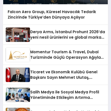
Falcon Aero Group, Küresel Havacılık Tedarik
Zincirinde Türkiye’den Dünyaya Açılıyor
Derya Arms, İstanbul Prohunt 2026’da
yeni nesil ürünlerini ve global marka
vizyonunu sergiledi
Momentur Tourism & Travel, Dubai
Turizminde Güçlü Operasyon Ağıyla
Fark Yaratıyor
Ticaret ve Ekonomik Kulübü Genel
Başkanı Sayın Mehmet Ulutaş,
ekonomiye dair yaptığı açıklamada
şunları kaydetti:
Salih Medya ile Sosyal Medya Profil
Yönetiminde Etkileşim Artırma
Yöntemleri