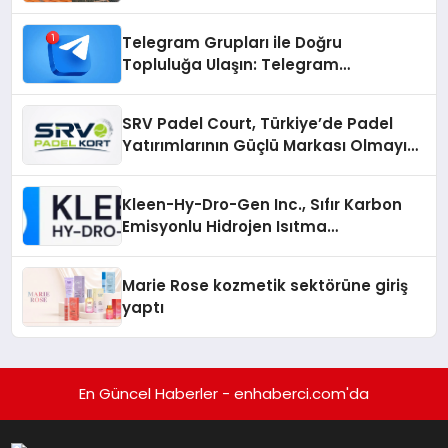
Çözümler
Telegram Grupları ile Doğru
Topluluğa Ulaşın: Telegram
Gruplarıyla Online Topluluklara
Katılım
SRV Padel Court, Türkiye’de Padel
Yatırımlarının Güçlü Markası Olmayı
Sürdürüyor
Kleen-Hy-Dro-Gen Inc., Sıfır Karbon
Emisyonlu Hidrojen Isıtma
Teknolojisinde ISO ve TSSA
Düzenleyici Onaylarını Aldı
Marie Rose kozmetik sektörüne giriş
yaptı
En Güncel Haberler - enhaberci.com'da