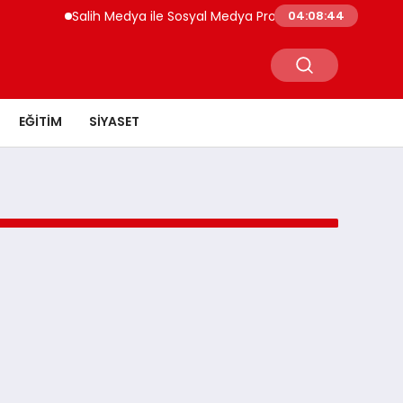
Salih Medya ile Sosyal Medya Profil Yönetiminde Etkil
04:08:44
EĞITIM
SIYASET