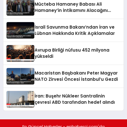
Mücteba Hamaney Babası Ali
Hamaney’in İntikamını Alacağını
Duyurdu
İsrail Savunma Bakanı’ndan İran ve
Lübnan Hakkında Kritik Açıklamalar
Avrupa Birliği nüfusu 452 milyona
yükseldi
Macaristan Başbakanı Peter Magyar
NATO Zirvesi Öncesi İstanbul’u Gezdi
İran: Buşehr Nükleer Santralinin
çevresi ABD tarafından hedef alındı
En Güncel Haberler - enhaberci.com'da