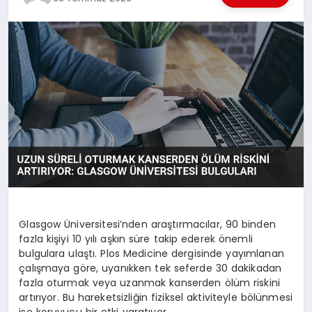
EKONOMI
EĞITIM
SIYASET
Glasgow Üniversitesi’nden araştırmacılar, 90 binden
fazla kişiyi 10 yılı aşkın süre takip ederek önemli
bulgulara ulaştı. Plos Medicine dergisinde yayımlanan
çalışmaya göre, uyanıkken tek seferde 30 dakikadan
fazla oturmak veya uzanmak kanserden ölüm riskini
artırıyor. Bu hareketsizliğin fiziksel aktiviteyle bölünmesi
ise koruyucu bir etki yaratıyor.