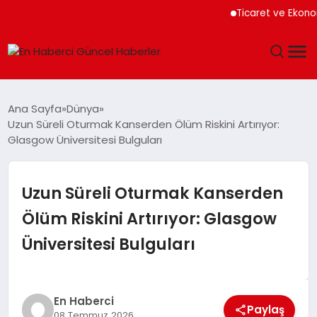
Ticaret ve Ekonomik Ku
GÜNDEM
Ana Sayfa
Dünya
Uzun Süreli Oturmak Kanserden Ölüm Riskini Artırıyor:
SPOR
Glasgow Üniversitesi Bulguları
SAĞLIK
Uzun Süreli Oturmak Kanserden
TEKNOLOJI
Ölüm Riskini Artırıyor: Glasgow
Üniversitesi Bulguları
MAGAZIN
DÜNYA
En Haberci
Paylaş
08 Temmuz 2026