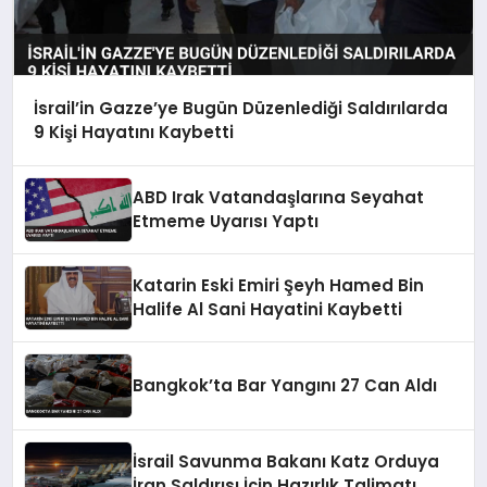
İsrail’in Gazze’ye Bugün Düzenlediği Saldırılarda
9 Kişi Hayatını Kaybetti
ABD Irak Vatandaşlarına Seyahat
Etmeme Uyarısı Yaptı
Katarin Eski Emiri Şeyh Hamed Bin
Halife Al Sani Hayatini Kaybetti
Bangkok’ta Bar Yangını 27 Can Aldı
İsrail Savunma Bakanı Katz Orduya
İran Saldırısı İçin Hazırlık Talimatı