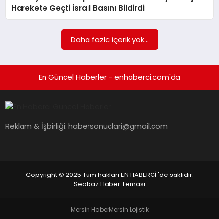
EKONOMI
Harekete Geçti İsrail Basını Bildirdi
EĞITIM
Daha fazla içerik yok...
SIYASET
En Güncel Haberler - enhaberci.com'da
Reklam & İşbirliği:
habersonuclari@gmail.com
Copyright © 2025 Tüm hakları EN HABERCİ 'de saklıdır.
Seobaz Haber Teması
Mersin Haber
Mersin Lojistik