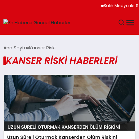
Salih Medya ile S
GÜNDEM
Ana Sayfa
Kanser Riski
KANSER RISKI HABERLERI
SPOR
SAĞLIK
TEKNOLOJI
MAGAZIN
DÜNYA
Uzun Süreli Oturmak Kanserden Ölüm Riskini