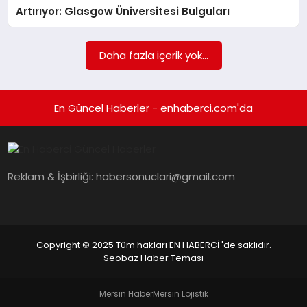
EKONOMI
Artırıyor: Glasgow Üniversitesi Bulguları
EĞITIM
Daha fazla içerik yok...
SIYASET
En Güncel Haberler - enhaberci.com'da
Reklam & İşbirliği:
habersonuclari@gmail.com
Copyright © 2025 Tüm hakları EN HABERCİ 'de saklıdır.
Seobaz Haber Teması
Mersin Haber
Mersin Lojistik