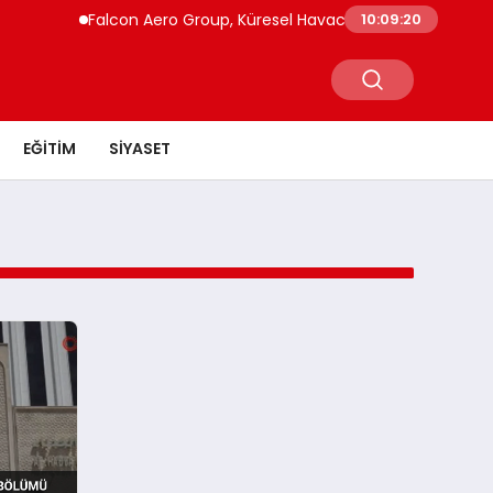
Falcon Aero Group, Küresel Havacılık Tedarik Zincirinde
10:09:20
EĞITIM
SIYASET