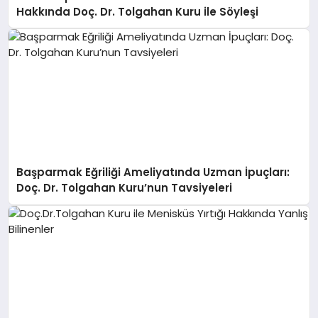
EKONOMI
Hakkında Doç. Dr. Tolgahan Kuru ile Söyleşi
EĞITIM
SIYASET
Başparmak Eğriliği Ameliyatında Uzman İpuçları:
Doç. Dr. Tolgahan Kuru’nun Tavsiyeleri