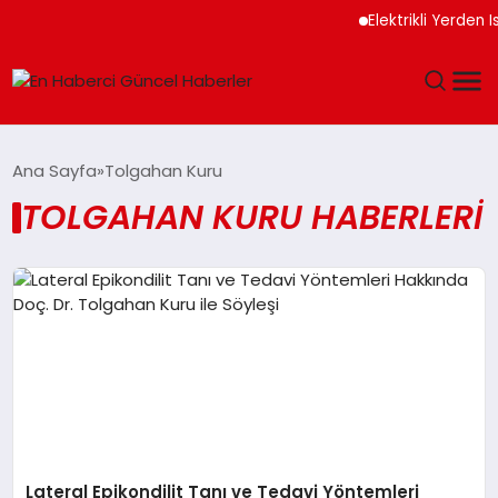
Elektrikli Yerden 
GÜNDEM
Ana Sayfa
Tolgahan Kuru
TOLGAHAN KURU HABERLERI
SPOR
SAĞLIK
TEKNOLOJI
MAGAZIN
DÜNYA
Lateral Epikondilit Tanı ve Tedavi Yöntemleri