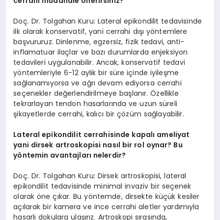
cerrahi müdahale önerirsiniz?
Doç. Dr. Tolgahan Kuru: Lateral epikondilit tedavisinde
ilk olarak konservatif, yani cerrahi dışı yöntemlere
başvururuz. Dinlenme, egzersiz, fizik tedavi, anti-
inflamatuar ilaçlar ve bazı durumlarda enjeksiyon
tedavileri uygulanabilir. Ancak, konservatif tedavi
yöntemleriyle 6-12 aylık bir süre içinde iyileşme
sağlanamıyorsa ve ağrı devam ediyorsa cerrahi
seçenekler değerlendirilmeye başlanır. Özellikle
tekrarlayan tendon hasarlarında ve uzun süreli
şikayetlerde cerrahi, kalıcı bir çözüm sağlayabilir.
Lateral epikondilit cerrahisinde kapalı ameliyat
yani dirsek artroskopisi nasıl bir rol oynar? Bu
yöntemin avantajları nelerdir?
Doç. Dr. Tolgahan Kuru: Dirsek artroskopisi, lateral
epikondilit tedavisinde minimal invaziv bir seçenek
olarak öne çıkar. Bu yöntemde, dirsekte küçük kesiler
açılarak bir kamera ve ince cerrahi aletler yardımıyla
hasarlı dokulara ulaşırız. Artroskopi sırasında,