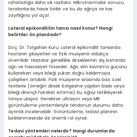
rahatsızlığa daha sık rastlarız. Mikrotravmalar sonucu
tendonlarda hasar birikir ve bu da ağrıya ve kas
zayıflığına yol açar.
Lateral epikondilitin tanısı nasıl konur? Hangi
belirtiler ön plandadır?
Doç. Dr. Tolgahan Kuru: Lateral epikondilit tanısında
hastanın şikayetleri ve fizik muayene oldukça
önemlidir. Hastalar genellikle dirseklerinin dış kısmında
ağrı ve hassasiyet hisseder. Ağrı, elin kavrama gücünü
kullanırken veya bileği yukarı doğru kaldırmaya
çalışırken artabilir. Fizik muayene sırasında bazı özel
testlerle (örneğin dirsek bölgesine yapılan baskı veya
bileği dirençli hareket ettirme) bu ağrıyı tetikleyerek
tanıya ulaşırız. Gerekirse ultrason veya MR
görüntüleme yöntemleriyle tendonun durumu daha
ayrıntılı incelenebilir. Görüntüleme, tedavi planının
belirlenmesinde de önemli rol oynar.
Tedavi yöntemleri nelerdir? Hangi durumlarda