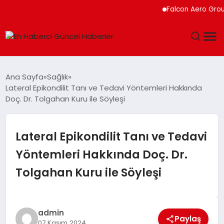
Falcon Aero Group, Kü
GÜNDEM
Ana Sayfa
Sağlık
Lateral Epikondilit Tanı ve Tedavi Yöntemleri Hakkında
SPOR
Doç. Dr. Tolgahan Kuru ile Söyleşi
SAĞLIK
Lateral Epikondilit Tanı ve Tedavi
TEKNOLOJI
Yöntemleri Hakkında Doç. Dr.
Tolgahan Kuru ile Söyleşi
MAGAZIN
DÜNYA
admin
Paylaş
07 Kasım 2024