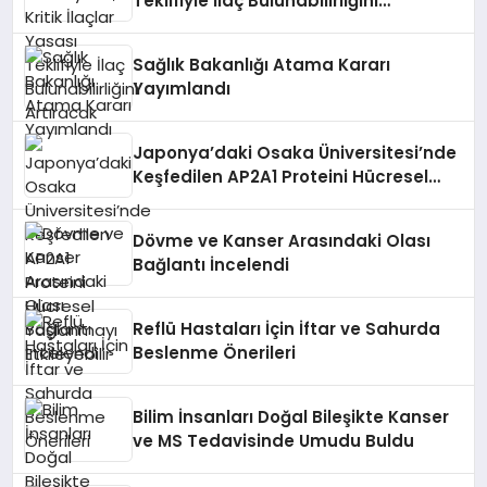
Teklifiyle İlaç Bulunabilirliğini
Artıracak
Sağlık Bakanlığı Atama Kararı
Yayımlandı
Japonya’daki Osaka Üniversitesi’nde
Keşfedilen AP2A1 Proteini Hücresel
Yaşlanmayı Etkileyebilir
Dövme ve Kanser Arasındaki Olası
Bağlantı İncelendi
Reflü Hastaları İçin İftar ve Sahurda
Beslenme Önerileri
Bilim İnsanları Doğal Bileşikte Kanser
ve MS Tedavisinde Umudu Buldu