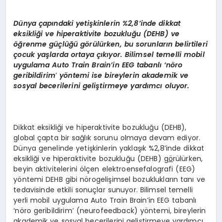
EKONOMI
Dünya çapındaki yetişkinlerin %2,8’inde dikkat
EĞITIM
eksikliği ve hiperaktivite bozukluğu (DEHB) ve
öğrenme güçlüğü g
ö
rülürken, bu sorunların belirtileri
SIYASET
çocuk yaşlarda ortaya çıkıyor. Bilimsel temelli mobil
uygulama Auto Train Brain’in EEG tabanlı ‘n
ö
ro
geribildirim
’
y
ö
ntemi ise bireylerin akademik ve
sosyal becerilerini geliştirmeye yardımcı oluyor.
Dikkat eksikliği ve hiperaktivite bozukluğu (DEHB),
global çapta bir sağlık sorunu olmaya devam ediyor.
Dünya genelinde yetişkinlerin yaklaşık %2,8’inde dikkat
eksikliği ve hiperaktivite bozukluğu (DEHB) g
ö
rülürken,
beyin aktivitelerini ölçen elektroensefalografi (EEG)
yöntemi DEHB gibi nörogelişimsel bozuklukların tanı ve
tedavisinde etkili sonuçlar sunuyor. Bilimsel temelli
yerli mobil uygulama Auto Train Brain’in EEG tabanlı
‘nöro geribildirim’ (neurofeedback) yöntemi, bireylerin
akademik ve sosyal becerilerini geliştirmeye yardımcı