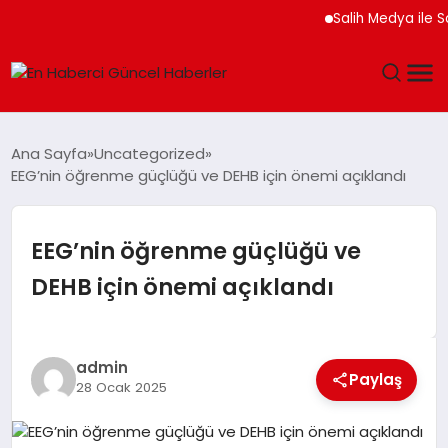
Salih Medya ile Sosyal
GÜNDEM
Ana Sayfa
Uncategorized
EEG’nin öğrenme güçlüğü ve DEHB için önemi açıklandı
SPOR
SAĞLIK
EEG’nin öğrenme güçlüğü ve
DEHB için önemi açıklandı
TEKNOLOJI
MAGAZIN
admin
Paylaş
28 Ocak 2025
DÜNYA