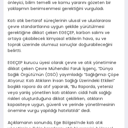
önleyici, bilim temelli ve kamu yararını gözeten
bir
yaklaşımın benimsenmesi gerektiğini vurguladı.
Katı atık bertaraf süreçlerinin ulusal ve uluslararası
çevre standartlarına uygun şekilde yürütülmesi
gerektiğine dikkat çeken EGEÇEP, karbon salımı ve
ortaya çıkabilecek kimyasal etkilerin hava, su ve
toprak üzerinde olumsuz sonuçlar doğurabileceğini
belirtti.
EGEÇEP
kurucu üyesi olarak
çevre ve atık yönetimine
dikkat çeken Çevre Mühendisi Faruk
İşgenç
,
“Dünya
Sağlık Örgütü’nün (DSÖ) yayımladığı
“Sağlığımızı Çöpe
Atıyoruz: Katı Atıkların İnsan Sağlığı Üzerindeki Etkileri
”
başlıklı rapora da atıf yaparak
,
“Bu
Raporda, yetersiz
veya yanlış yönetilen katı atıkların ciddi halk sağlığı
riskleri oluşturduğuna dikkat çekilirken, atıkların
kapasiteye uygun, güvenli ve yerinde yönetilmesinin
önemine vurgu yapıldığı hatırlatıldı
”
dedi.
Açıklamanın sonunda, Ege Bölgesi’nde katı atık