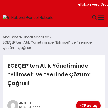
Falcon Aero Group, Küre
GÜNDEM
Ana Sayfa
Uncategorized
EGEÇEP’ten Atık Yönetiminde “Bilimsel” ve “Yerinde
SPOR
Çözüm” Çağrısı!
SAĞLIK
EGEÇEP’ten Atık Yönetiminde
TEKNOLOJI
“Bilimsel” ve “Yerinde Çözüm”
Çağrısı!
MAGAZIN
DÜNYA
admin
Paylaş
30 Aralık 2025