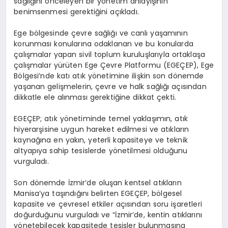
sağlığını önceleyen bir yönetim anlayışının
benimsenmesi gerektiğini açıkladı.
Ege bölgesinde çevre sağlığı ve canlı yaşamının
korunması konularına odaklanan ve bu konularda
çalışmalar yapan sivil toplum kuruluşlarıyla ortaklaşa
çalışmalar yürüten
Ege Çevre Platformu (EGEÇEP), Ege
Bölgesi’nde katı atık yönetimine ilişkin son dönemde
yaşanan gelişmelerin, çevre ve halk sağlığı açısından
dikkatle ele alınması gerektiğine dikkat çekti.
EGEÇEP; atık yönetiminde temel yaklaşımın, atık
hiyerarşisine uygun hareket edilmesi ve atıkların
kaynağına en yakın, yeterli kapasiteye ve teknik
altyapıya sahip tesislerde yönetilmesi olduğunu
vurguladı.
Son dönemde İzmir’de oluşan kentsel atıkların
Manisa’ya taşındığını belirten
EGEÇEP
, bölgesel
kapasite ve çevresel etkiler açısından soru işaretleri
doğurduğunu vurguladı ve
“İzmir’de, kentin atıklarını
yönetebilecek kapasitede tesisler bulunmasına