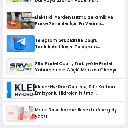
Dünyaya Uzanan Padel Kort
Üretiminde Güvenin Adresi
Elektrikli Yerden Isıtma Seramik ve
Parke Zeminler İçin En Verimli
Çözümler
Telegram Grupları ile Doğru
Topluluğa Ulaşın: Telegram
Gruplarıyla Online Topluluklara
Katılım
SRV Padel Court, Türkiye’de Padel
Yatırımlarının Güçlü Markası Olmayı
Sürdürüyor
Kleen-Hy-Dro-Gen Inc., Sıfır Karbon
Emisyonlu Hidrojen Isıtma
Teknolojisinde ISO ve TSSA
Düzenleyici Onaylarını Aldı
Marie Rose kozmetik sektörüne giriş
yaptı