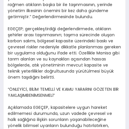
rağmen atıkların başka bir ile taşınmasının, yerinde
yönetim ilkesinin önemini bir kez daha gündeme
getirmiştir.” Değerlendirmesinde bulundu.
EGEÇEP;
gerçekleştirdiği değerlendirmede, atıkların
şehirler arası taşınmasının; taşıma sürecinde oluşan
karbon salımı, bölgesel kapasite üzerindeki baskı ve
çevresel riskler nedeniyle dikkatle planlanması gereken
bir uygulama olduğunu ifade etti.
Özellikle Manisa gibi
tarım alanları ve su kaynakları açısından hassas
bölgelerde, atık yönetiminin mevcut kapasite ve
teknik yeterlilikler doğrultusunda yürütülmesi büyük
önem taşıdığını belirtti
.
“
ÖNLEYİCİ, BİLİM TEMELLİ VE KAMU YARARINI GÖZETEN
BİR
YAKLAŞIMBENİMSENMELİ”
Açıklamada
EGEÇEP
,
kapasitelere uygun hareket
edilmemesi durumunda, uzun vadede çevresel ve
halk sağlığına ilişkin sorunların yaşanabileceğine
yönelik bilimsel uyarıların bulunduğu hatırlatırken,