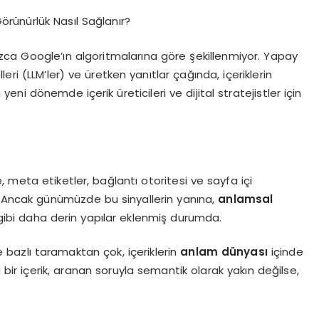
rünürlük Nasıl Sağlanır?
ca Google’ın algoritmalarına göre şekillenmiyor. Yapay
ri (LLM’ler) ve üretken yanıtlar çağında, içeriklerin
eni dönemde içerik üreticileri ve dijital stratejistler için
 meta etiketler, bağlantı otoritesi ve sayfa içi
. Ancak günümüzde bu sinyallerin yanına,
anlamsal
ibi daha derin yapılar eklenmiş durumda.
ime bazlı taramaktan çok, içeriklerin
anlam dünyası
içinde
ir içerik, aranan soruyla semantik olarak yakın değilse,