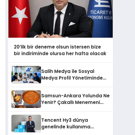
20’lik bir deneme olsun istersen bize
bir indiriminde olursa her hafta olacak
Salih Medya ile Sosyal
Medya Profil Yönetiminde
Etkileşim Artırma Yöntemleri
Samsun-Ankara Yolunda Ne
Yenir? Çakallı Menemeni
Molası
Tencent Hy3 dünya
genelinde kullanıma
sunuldu