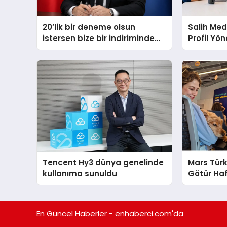
20’lik bir deneme olsun
Salih Med
istersen bize bir indiriminde
Profil Yö
olursa her hafta olacak
Artırma Y
Tencent Hy3 dünya genelinde
Mars Türk
kullanıma sunuldu
Götür Haf
En Güncel Haberler - enhaberci.com'da