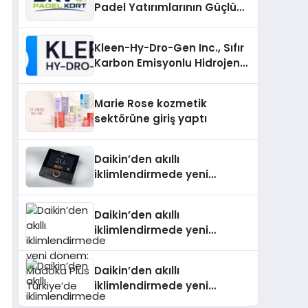
Padel Yatırımlarının Güçlü
Markası Olmayı Sürdürüyor
Kleen-Hy-Dro-Gen Inc., Sıfır
Karbon Emisyonlu Hidrojen
Isıtma Teknolojisinde ISO ve
TSSA Düzenleyici Onaylarını
Marie Rose kozmetik
Aldı
sektörüne giriş yaptı
Daikin’den akıllı
iklimlendirmede yeni
dönem: Madoka Plus
Türkiye’de
Daikin’den akıllı
iklimlendirmede yeni
dönem: Madoka Plus
Türkiye’de
Daikin’den akıllı
iklimlendirmede yeni
dönem: Madoka Plus