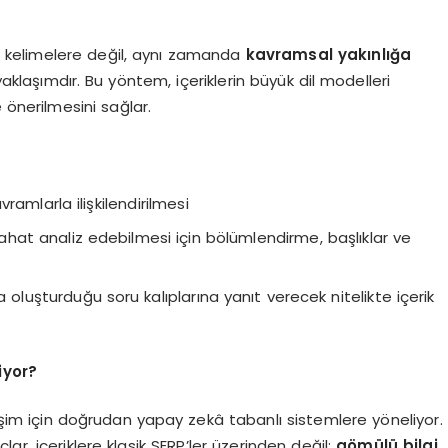
ar kelimelere değil, aynı zamanda
kavramsal yakınlığa
aşımdır. Bu yöntem, içeriklerin büyük dil modelleri
 önerilmesini sağlar.
ramlarla ilişkilendirilmesi
 rahat analiz edebilmesi için bölümlendirme, başlıklar ve
la oluşturduğu soru kalıplarına yanıt verecek nitelikte içerik
iyor?
rişim için doğrudan yapay zekâ tabanlı sistemlere yöneliyor.
ar, içeriklere klasik SERP’ler üzerinden değil;
gömülü bilgi