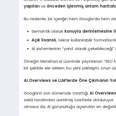
yapıları
ve
önceden işlenmiş anlam haritala
Bu nedenle, bir içeriğin hem Google’da hem de 
Semantik olarak
konuyla derinlemesine ili
Açık lisanslı
, tekrar kullanılabilir formatlar
AI sistemlerinin “yanıt olarak çekebileceği” 
Örneğin Metehan.ai üzerinde yayınlanan “SEO Nedir,
bir şekilde ele alırken; bu yeni yaklaşım, onun 
AI Overviews ve LLM’lerde Öne Çıkmanın Yo
Google’ın son dönemde tanıttığı
AI Overview
zekâ tarafından üretilmiş özetlerle dolduruyor. B
olmasa da, AI görünürlüğü açısından en değerli a