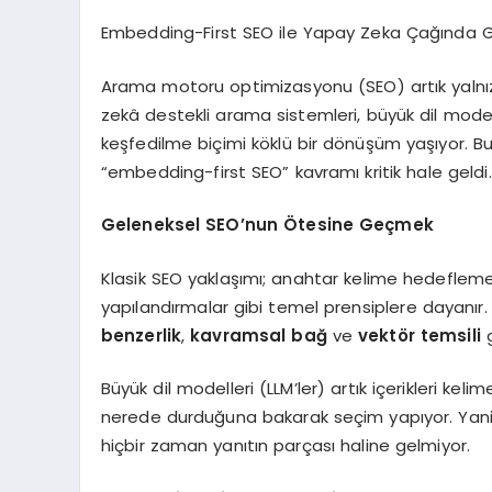
Embedding-First SEO ile Yapay Zeka Çağında Gö
Arama motoru optimizasyonu (SEO) artık yalnız
zekâ destekli arama sistemleri, büyük dil modelle
keşfedilme biçimi köklü bir dönüşüm yaşıyor. Bu y
“embedding-first SEO” kavramı kritik hale geldi.
Geleneksel SEO’nun Ötesine Geçmek
Klasik SEO yaklaşımı; anahtar kelime hedefleme,
yapılandırmalar gibi temel prensiplere dayanır
benzerlik
,
kavramsal bağ
ve
vektör temsili
g
Büyük dil modelleri (LLM’ler) artık içerikleri kel
nerede durduğuna bakarak seçim yapıyor. Yani b
hiçbir zaman yanıtın parçası haline gelmiyor.