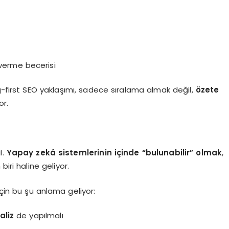
 verme becerisi
g-first SEO yaklaşımı, sadece sıralama almak değil,
özete
or.
l.
Yapay zekâ sistemlerinin içinde “bulunabilir” olmak
,
iri haline geliyor.
 için bu şu anlama geliyor:
aliz
de yapılmalı