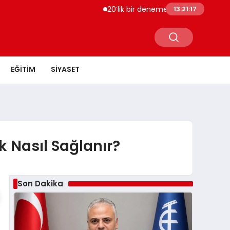
20’lik bir deneme olsun istersen bize bir
13:21:18
EĞITIM
SIYASET
 Nasıl Sağlanır?
Son Dakika