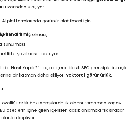
rı
üzerinden ulaşıyor.
AI platformlarında görünür olabilmesi için:
şkilendirilmiş
olması,
da sunulması,
netlikte yazılması gerekiyor.
 Nasıl Yapılır?” başlıklı içerik, klasik SEO prensiplerini açık
üzerine bir katman daha ekliyor:
vektörel görünürlük
.
lu
s
özelliği, artık bazı sorgularda ilk ekranı tamamen yapay
u özetlerin içine giren içerikler, klasik anlamda “ilk sırada”
lanları kaplıyor.