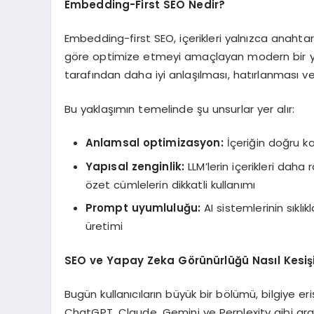
Embedding-First SEO Nedir?
Embedding-first SEO, içerikleri yalnızca anaht
göre optimize etmeyi amaçlayan modern bir yakl
tarafından daha iyi anlaşılması, hatırlanması ve
Bu yaklaşımın temelinde şu unsurlar yer alır:
Anlamsal optimizasyon:
İçeriğin doğru kav
Yapısal zenginlik:
LLM’lerin içerikleri daha
özet cümlelerin dikkatli kullanımı
Prompt uyumluluğu:
AI sistemlerinin sıklık
üretimi
SEO ve Yapay Zeka Görünürlüğü Nasıl Kesiş
Bugün kullanıcıların büyük bir bölümü, bilgiye e
ChatGPT, Claude, Gemini ve Perplexity gibi araçl