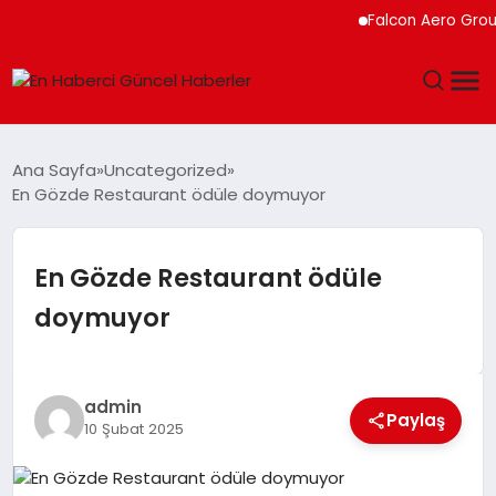
Falcon Aero Group, Kür
GÜNDEM
Ana Sayfa
Uncategorized
En Gözde Restaurant ödüle doymuyor
SPOR
SAĞLIK
En Gözde Restaurant ödüle
doymuyor
TEKNOLOJI
MAGAZIN
admin
Paylaş
10 Şubat 2025
DÜNYA