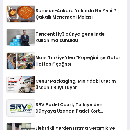
Samsun-Ankara Yolunda Ne Yenir?
Çakallı Menemeni Molası
Tencent Hy3 dünya genelinde
kullanıma sunuldu
Mars Türkiye’den “Köpeğini İşe Götür
Haftası” çağrısı
Cesur Packaging, Mısır’daki Üretim
Üssünü Büyütüyor
SRV Padel Court, Türkiye’den
Dünyaya Uzanan Padel Kort
Üretiminde Güvenin Adresi
Elektrikli Yerden Isıtma Seramik ve