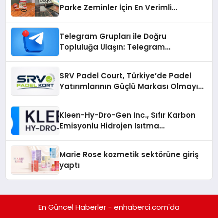
Parke Zeminler İçin En Verimli
Çözümler
Telegram Grupları ile Doğru
Topluluğa Ulaşın: Telegram
Gruplarıyla Online Topluluklara
Katılım
SRV Padel Court, Türkiye’de Padel
Yatırımlarının Güçlü Markası Olmayı
Sürdürüyor
Kleen-Hy-Dro-Gen Inc., Sıfır Karbon
Emisyonlu Hidrojen Isıtma
Teknolojisinde ISO ve TSSA
Düzenleyici Onaylarını Aldı
Marie Rose kozmetik sektörüne giriş
yaptı
En Güncel Haberler - enhaberci.com'da