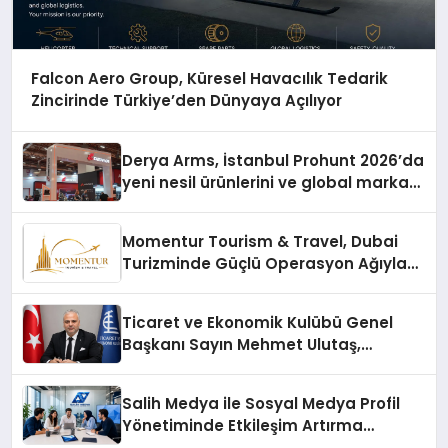
Falcon Aero Group, Küresel Havacılık Tedarik
Zincirinde Türkiye’den Dünyaya Açılıyor
Derya Arms, İstanbul Prohunt 2026’da
yeni nesil ürünlerini ve global marka
vizyonunu sergiledi
Momentur Tourism & Travel, Dubai
Turizminde Güçlü Operasyon Ağıyla
Fark Yaratıyor
Ticaret ve Ekonomik Kulübü Genel
Başkanı Sayın Mehmet Ulutaş,
ekonomiye dair yaptığı açıklamada
şunları kaydetti:
Salih Medya ile Sosyal Medya Profil
Yönetiminde Etkileşim Artırma
Yöntemleri