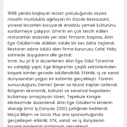
EKONOMI
1998 yılında başlayan lezzet yolculuğunda sayısız
EĞITIM
misafiri mutlulukla ağırlayan En Gözde Restaurant,
yöresel lezzetleri koruyarak Anadolu yemek kültürünü
SIYASET
sürdürmeye çalışıyor. İzmir’in en çok tercih edilen
restoranları arasında yer alan firmanın başarısı, Altın
Ege Ödülleri’nde aldıkları ödülle bir kez daha taçlandı.
Restoran adına ödülü alan firma kurucusu Celal Yıldız,
sahnede duygularını dile getirdi.
İzmir, bu yıl 6.’sı düzenlenen Altın Ege Ödül Töreni’ne
ev sahipliği yaptı. Ege Bölgesi’nin çeşitli sektörlerinden
başarılı isimler gecede ödüllendirildi. Etkinlik, iş ve sanat
dünyasından yoğun bir katılımla gerçekleşti. Törenin
sunuculuğunu Demet Şener ve Murat Kaplan üstlendi.
Bölgenin ekonomik, kültürel ve sanatsal başarılarını
kutlamayı amaçlayan tören; Tepekule Kongre
Merkezi’nde düzenlendi. Altın Ege Ödülleri’ni kimlerin
alacağı İzmir İş Dünyası (İZİD) jüriliğinde belirlendi.
Maça Bilişim ve Socio Plus ana sponsorluğunda
gerçekleşen etkinlik; STK, sanat ve iş dünyasının
başarılı isimlerinin katılımıyla gerçekleşti.