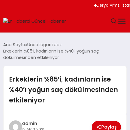
Derya Arms, İstanbul P
GÜNDEM
Ana Sayfa
Uncategorized
Erkeklerin %85’i, kadınların ise %40’ı yoğun saç
SPOR
dökülmesinden etkileniyor
SAĞLIK
Erkeklerin %85’i, kadınların ise
TEKNOLOJI
%40’ı yoğun saç dökülmesinden
etkileniyor
MAGAZIN
DÜNYA
admin
Paylaş
13 Mart 2025