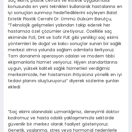
Saç ekimi, plastik cerrahi ve estetik uygulamalar
konusunda en yeni teknikleri kullanarak hastalarına en
iyi sonuçları sunmayı hedeflediklerini söyleyen Balat
Estetik Plastik Cerrahi Dr. Ümmü Gülsüm Barutçu,
“Teknolojik gelişmeleri yakından takip ederek her
hastamıza özel çözümler üretiyoruz. Özellikle saç
ekiminde FUE, DHI ve Safir FUE gibi yenilikçi saç ekimi
yöntemleri ile doğal ve kalıcı sonuçlar sunan bir sağlık
merkezi olma yolunda sağlam adımlarla ilerliyoruz.
Tam donanımlı operasyon odaları ve modern tıbbi
ekipmanlarla hizmet veriyoruz. Hijyen standartlarına
uygun, yüksek kaliteli sağlık hizmetleri verdiğimiz
merkezimizde, her hastamızın ihtiyacına yönelik en iyi
tedavi planını oluşturuyoruz” diyerek sözlerine şunları
ekledi:
“Saç ekimi alanındaki uzmanlığımız, deneyimli doktor
kadromuz ve hasta odaklı yaklaşımımızla sektörde
güvenilir bir merkez olarak faaliyet gösteriyoruz.
Genetik, yaşlanma, stres veya hormonal nedenlerle