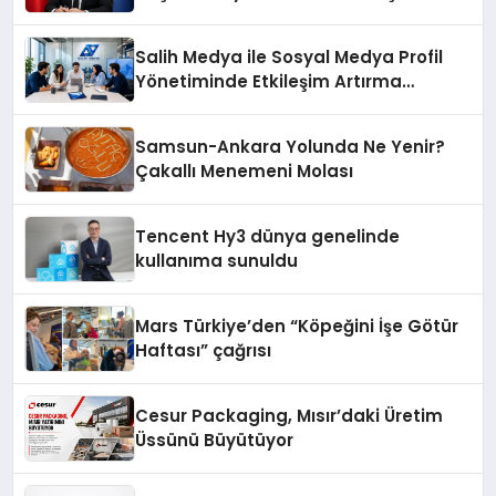
ekonomiye dair yaptığı açıklamada
şunları kaydetti:
Salih Medya ile Sosyal Medya Profil
Yönetiminde Etkileşim Artırma
Yöntemleri
Samsun-Ankara Yolunda Ne Yenir?
Çakallı Menemeni Molası
Tencent Hy3 dünya genelinde
kullanıma sunuldu
Mars Türkiye’den “Köpeğini İşe Götür
Haftası” çağrısı
Cesur Packaging, Mısır’daki Üretim
Üssünü Büyütüyor