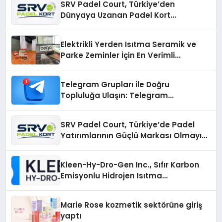
SRV Padel Court, Türkiye’den
Dünyaya Uzanan Padel Kort
Üretiminde Güvenin Adresi
Elektrikli Yerden Isıtma Seramik ve
Parke Zeminler İçin En Verimli
Çözümler
Telegram Grupları ile Doğru
Topluluğa Ulaşın: Telegram
Gruplarıyla Online Topluluklara
Katılım
SRV Padel Court, Türkiye’de Padel
Yatırımlarının Güçlü Markası Olmayı
Sürdürüyor
Kleen-Hy-Dro-Gen Inc., Sıfır Karbon
Emisyonlu Hidrojen Isıtma
Teknolojisinde ISO ve TSSA
Düzenleyici Onaylarını Aldı
Marie Rose kozmetik sektörüne giriş
yaptı