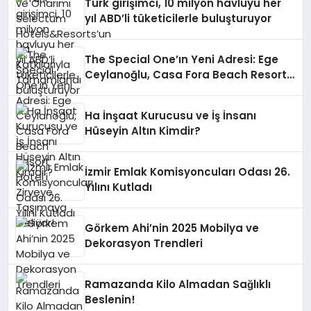
Türk girişimci, 10 milyon havluyu her
yıl ABD’li tüketicilerle buluşturuyor
The Special One’ın Yeni Adresi: Ege
Ceylanoğlu, Casa Fora Beach Resort
Hotel’i Zirveye Taşımaya Geliyor!
Ha İnşaat Kurucusu ve İş İnsanı
Hüseyin Altın Kimdir?
İzmir Emlak Komisyoncuları Odası 26.
Yılını Kutladı
Görkem Ahi’nin 2025 Mobilya ve
Dekorasyon Trendleri
Ramazanda Kilo Almadan Sağlıklı
Beslenin!