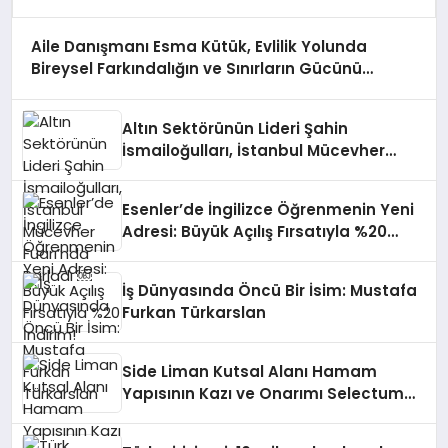
Aile Danışmanı Esma Kütük, Evlilik Yolunda
Bireysel Farkındalığın ve Sınırların Gücünü
Anlatıyor
Altın Sektörünün Lideri Şahin
İsmailoğulları, İstanbul Mücevher
Fuarı’nda Parladı ￼
Esenler’de İngilizce Öğrenmenin Yeni
Adresi: Büyük Açılış Fırsatıyla %20
İndirim!
İş Dünyasında Öncü Bir İsim: Mustafa
Furkan Türkarslan
Side Liman Kutsal Alanı Hamam
Yapısının Kazı ve Onarımı Selectum
Hotels&Resorts’un da Katkılarıyla
Tamamlandı