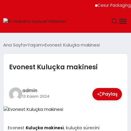
Cesur Packaging, Mı
GÜNDEM
Ana Sayfa
Yaşam
Evonest Kuluçka makinesi
SPOR
Evonest Kuluçka makinesi
SAĞLIK
TEKNOLOJI
admin
Paylaş
13 Kasım 2024
MAGAZIN
DÜNYA
Evonest
Kuluçka makinesi
, kuluçka sürecini