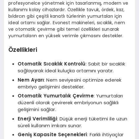
EKONOMI
profesyonelce yönetmek için tasarlanmış, modern ve
kullanımı kolay cihazlardır. Özellikle tavuk, ördek, kaz,
bıldırcın gibi çeşitli kanatlı türlerinin yumurtaları için
EĞITIM
ideal ortamı sağlar. Evonest makineleri, sıcaklık, nem
ve otomatik çevirme gibi temel özellikleri sunarak
SIYASET
yumurtaların en yüksek verimle çıkmasını destekler.
Özellikleri
Otomatik Sıcaklık Kontrolü
: Sabit bir sıcaklık
sağlayarak ideal kuluçka ortamını yaratır.
Nem Ayarı
: Nem seviyesini optimize ederek
embriyo gelişimini destekler.
Otomatik Yumurtalık Çevirme
: Yumurtaları
düzenli olarak çevirerek embriyonun sağlıklı
gelişimini sağlar.
Enerji Verimliliği
: Düşük enerji tüketimi ile uzun
süreli kullanım imkanı sunar.
Geniş Kapasite Seçenekleri
: Farklı ihtiyaçlar