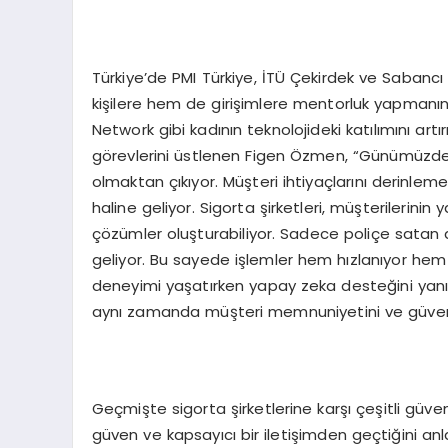
Türkiye’de PMI Türkiye, İTÜ Çekirdek ve Sabanc
kişilere hem de girişimlere mentorluk yapman
Network gibi kadının teknolojideki katılımını artır
görevlerini üstlenen Figen Özmen, “Günümüzd
olmaktan çıkıyor. Müşteri ihtiyaçlarını derinlem
haline geliyor. Sigorta şirketleri, müşterilerinin 
çözümler oluşturabiliyor. Sadece poliçe satan 
geliyor. Bu sayede işlemler hem hızlanıyor hem 
deneyimi yaşatırken yapay zeka desteğini yanın
aynı zamanda müşteri memnuniyetini ve güvenin
Geçmişte sigorta şirketlerine karşı çeşitli güve
güven ve kapsayıcı bir iletişimden geçtiğini anlad