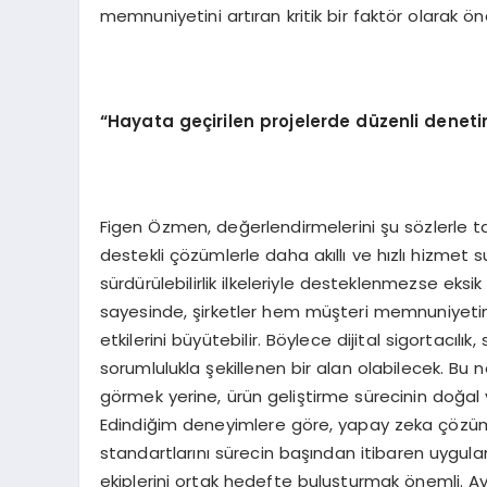
memnuniyetini artıran kritik bir faktör olarak ön
“
Hayata ge
ç
irilen projelerde d
ü
zenli denet
Figen Özmen, değerlendirmelerini şu sözlerle t
destekli çözümlerle daha akıllı ve hızlı hizmet su
sürdürülebilirlik ilkeleriyle desteklenmezse eksik 
sayesinde, şirketler hem müşteri memnuniyetini
etkilerini büyütebilir. Böylece dijital sigortacıl
sorumlulukla şekillenen bir alan olabilecek. Bu nede
görmek yerine, ürün geliştirme sürecinin doğal 
Edindiğim deneyimlere göre, yapay zeka çözümleri
standartlarını sürecin başından itibaren uygulama
ekiplerini ortak hedefte buluşturmak önemli. A