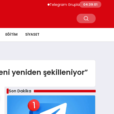
Telegram Grupları ile Doğru Topluluğa Ula
04:39:02
EĞITIM
SIYASET
ni yeniden şekilleniyor”
Son Dakika