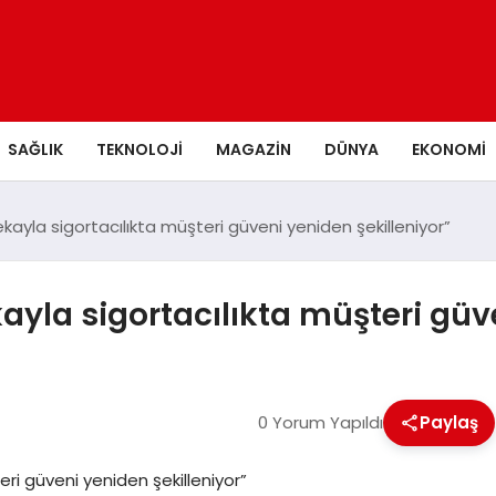
SAĞLIK
TEKNOLOJI
MAGAZIN
DÜNYA
EKONOMI
ayla sigortacılıkta müşteri güveni yeniden şekilleniyor”
yla sigortacılıkta müşteri güve
0 Yorum Yapıldı
Paylaş