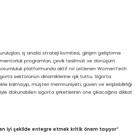
uruluşları, iş analizi strateji komitesi, girişim geliştirme
ler mentorluk programları, çevik teslimat ve dönüşüm
l sorumluluk platformunda aktif rol üstlenen WomenTech
gorta sektörünün dinamiklerine ışık tuttu. Sigorta
e kalmayıp, müşteri memnuniyeti, güven ve erişilebilirliği
ojiyle dokunabilen sigorta şirketlerinin öne çıkacağına dikkat
en iyi
ş
ekilde entegre etmek kritik
ö
nem ta
şı
yor”