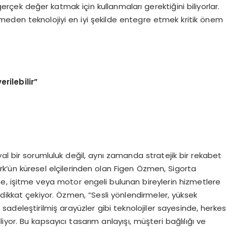
gerçek değer katmak için kullanmaları gerektiğini biliyorlar.
eden teknolojiyi en iyi şekilde entegre etmek kritik önem
erilebilir
”
osyal bir sorumluluk değil, aynı zamanda stratejik bir rekabet
ün küresel elçilerinden olan Figen Özmen, Sigorta
me, işitme veya motor engeli bulunan bireylerin hizmetlere
dikkat çekiyor. Özmen, “Sesli yönlendirmeler, yüksek
adeleştirilmiş arayüzler gibi teknolojiler sayesinde, herkes
liyor. Bu kapsayıcı tasarım anlayışı, müşteri bağlılığı ve