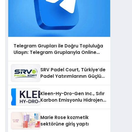
Telegram Grupları ile Doğru Topluluğa
Ulaşın: Telegram Gruplarıyla Online
Topluluklara Katılım
SRV Padel Court, Türkiye’de
Padel Yatırımlarının Güçlü
Markası Olmayı Sürdürüyor
Kleen-Hy-Dro-Gen Inc., Sıfır
Karbon Emisyonlu Hidrojen
Isıtma Teknolojisinde ISO ve
TSSA Düzenleyici Onaylarını
Marie Rose kozmetik
Aldı
sektörüne giriş yaptı