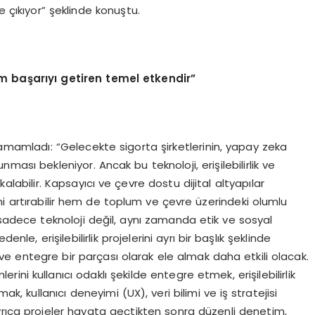
e çıkıyor” şeklinde konuştu.
im ba
ş
ar
ı
y
ı
getiren temel etkendir
”
amamladı: “Gelecekte sigorta şirketlerinin, yapay zeka
nması bekleniyor. Ancak bu teknoloji, erişilebilirlik ve
kalabilir. Kapsayıcı ve çevre dostu dijital altyapılar
 artırabilir hem de toplum ve çevre üzerindeki olumlu
ık, sadece teknoloji değil, aynı zamanda etik ve sosyal
nle, erişilebilirlik projelerini ayrı bir başlık şeklinde
ve entegre bir parçası olarak ele almak daha etkili olacak.
ni kullanıcı odaklı şekilde entegre etmek, erişilebilirlik
k, kullanıcı deneyimi (UX), veri bilimi ve iş stratejisi
yrıca projeler hayata geçtikten sonra düzenli denetim,