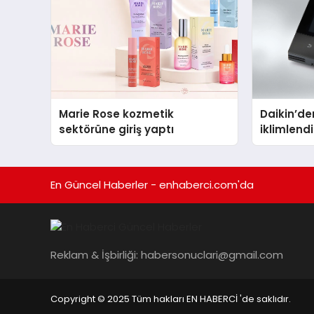
Marie Rose kozmetik
Daikin’den
sektörüne giriş yaptı
iklimlen
Madoka P
En Güncel Haberler - enhaberci.com'da
Reklam & İşbirliği:
habersonuclari@gmail.com
Copyright © 2025 Tüm hakları EN HABERCİ 'de saklıdır.