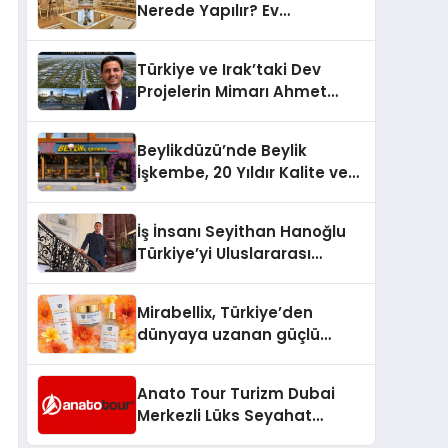
Nerede Yapılır? Ev
Sahiplerinin En Sık Düştüğü
15 Yanlış
Türkiye ve Irak’taki Dev
Projelerin Mimarı Ahmet
Hasan Salim Beyoğlu, 10
Milyon Metrekarelik “Al Yusuf
Beylikdüzü’nde Beylik
Holding Industrial City”
İşkembe, 20 Yıldır Kalite ve
Projesini Hayata Geçirecek
Lezzetin Değişmeyen Adresi
İş İnsanı Seyithan Hanoğlu
Türkiye’yi Uluslararası
Arenada Tanıtmayı
Hedefliyor
Mirabellix, Türkiye’den
dünyaya uzanan güçlü
büyümesini sürdürüyor
Anato Tour Turizm Dubai
Merkezli Lüks Seyahat
Hizmetleriyle Küresel