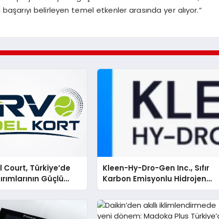
 başarıyı belirleyen temel etkenler arasında yer alıyor.”
 Court, Türkiye’de
Kleen-Hy-Dro-Gen Inc., Sıfır
ırımlarının Güçlü
Karbon Emisyonlu Hidrojen
Olmayı Sürdürüyor
Isıtma Teknolojisinde ISO ve
TSSA Düzenleyici Onaylarını
Aldı