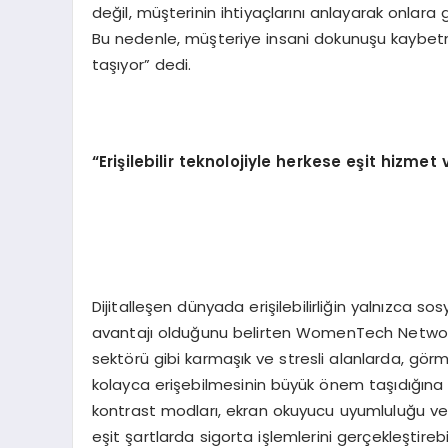
değil, müşterinin ihtiyaçlarını anlayarak onlara 
Bu nedenle, müşteriye insani dokunuşu kaybetm
taşıyor” dedi.
“
Eri
ş
ilebilir teknolojiyle herkese e
ş
it hizmet v
Dijitalleşen dünyada erişilebilirliğin yalnızca s
avantajı olduğunu belirten WomenTech Network’
sektörü gibi karmaşık ve stresli alanlarda, gör
kolayca erişebilmesinin büyük önem taşıdığına 
kontrast modları, ekran okuyucu uyumluluğu ve s
eşit şartlarda sigorta işlemlerini gerçekleştirebi