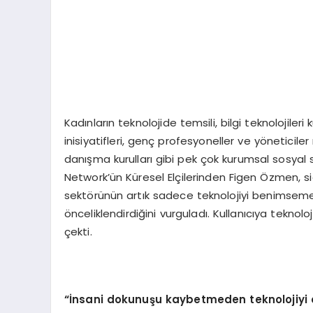
Kadınların teknolojide temsili, bilgi teknolojileri k
inisiyatifleri, genç profesyoneller ve yönetici
danışma kurulları gibi pek çok kurumsal sosya
Network’ün Küresel Elçilerinden Figen Özmen, si
sektörünün artık sadece teknolojiyi benimsemekl
önceliklendirdiğini vurguladı. Kullanıcıya teknol
çekti.
“İnsani dokunu
ş
u kaybetmeden teknolojiyi 