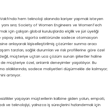
ı Vakfı’nda hem teknoloji alanında kariyer yapmak isteyen
ın yanı sıra; Society of Women Engineers ve WomenTech
mak için çalışan global kuruluşlarda elçilik ve jüri üyeliği
e yapay zeka, sigorta sektöründe sadece otomasyon
esine anlayarak kişiselleştirilmiş çözümler sunma aracı
yaşam tarzları, sağlık durumları ve risk profillerine göre özel
değil, müşteriye uçtan uca çözüm sunan şirketler haline
de müşteriye özel, anlamlı deneyimler yaşatılıyor. Bu
a aldıklarında, sadece maliyetleri düşürmekle de kalmıyor;
i artırıyor.
nsizlikler yaşayan müşterilerin kalbine giden yolun, empati,
ı ve teknolojiyi, yalnızca iş süreçlerini hızlandırmak için