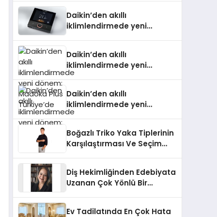
Daikin’den akıllı
iklimlendirmede yeni
dönem: Madoka Plus
Türkiye’de
Daikin’den akıllı
iklimlendirmede yeni
dönem: Madoka Plus
Türkiye’de
Daikin’den akıllı
iklimlendirmede yeni
dönem: Madoka Plus
Türkiye’de
Boğazlı Triko Yaka Tiplerinin
Karşılaştırması Ve Seçim
Rehberi
Diş Hekimliğinden Edebiyata
Uzanan Çok Yönlü Bir
Yaşam: Yeşim Şahin Yaman
Ev Tadilatında En Çok Hata