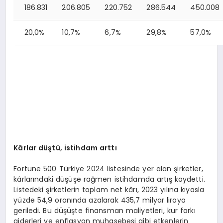
186.831
206.805
220.752
286.544
450.008
20,0%
10,7%
6,7%
29,8%
57,0%
Kârlar düştü, istihdam arttı
Fortune 500 Türkiye 2024 listesinde yer alan şirketler,
kârlarındaki düşüşe rağmen istihdamda artış kaydetti.
Listedeki şirketlerin toplam net kârı, 2023 yılına kıyasla
yüzde 54,9 oranında azalarak 435,7 milyar liraya
geriledi. Bu düşüşte finansman maliyetleri, kur farkı
giderleri ve enflasyon muhasebesi gibi etkenlerin