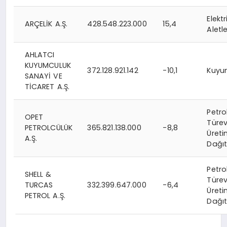
Elektr
ARÇELİK A.Ş.
428.548.223.000
15,4
Aletle
AHLATCI
KUYUMCULUK
372.128.921.142
-10,1
Kuyu
SANAYİ VE
TİCARET A.Ş.
Petro
OPET
Türev
PETROLCÜLÜK
365.821.138.000
-8,8
Üreti
A.Ş.
Dağıt
Petro
SHELL &
Türev
TURCAS
332.399.647.000
-6,4
Üreti
PETROL A.Ş.
Dağıt