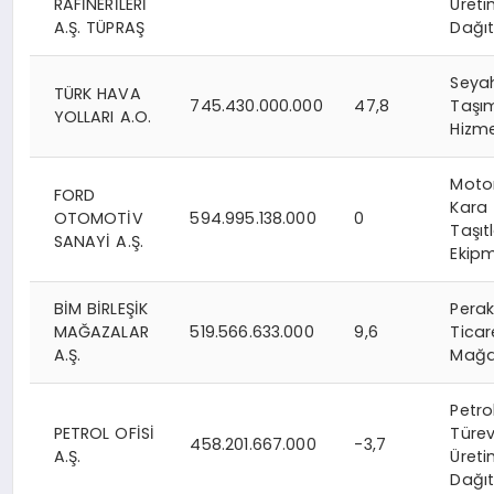
RAFİNERİLERİ
Üreti
A.Ş. TÜPRAŞ
Dağıt
Seya
TÜRK HAVA
745.430.000.000
47,8
Taşım
YOLLARI A.O.
Hizme
Moto
FORD
Kara
OTOMOTİV
594.995.138.000
0
Taşıt
SANAYİ A.Ş.
Ekip
BİM BİRLEŞİK
Pera
MAĞAZALAR
519.566.633.000
9,6
Ticar
A.Ş.
Mağa
Petro
PETROL OFİSİ
Türev
458.201.667.000
-3,7
A.Ş.
Üreti
Dağıt