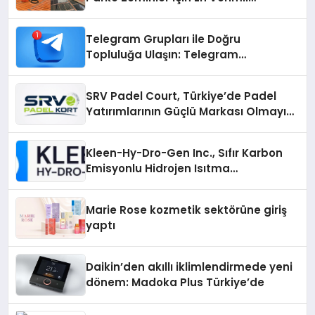
Çözümler
Telegram Grupları ile Doğru
Topluluğa Ulaşın: Telegram
Gruplarıyla Online Topluluklara
Katılım
SRV Padel Court, Türkiye’de Padel
Yatırımlarının Güçlü Markası Olmayı
Sürdürüyor
Kleen-Hy-Dro-Gen Inc., Sıfır Karbon
Emisyonlu Hidrojen Isıtma
Teknolojisinde ISO ve TSSA
Düzenleyici Onaylarını Aldı
Marie Rose kozmetik sektörüne giriş
yaptı
Daikin’den akıllı iklimlendirmede yeni
dönem: Madoka Plus Türkiye’de