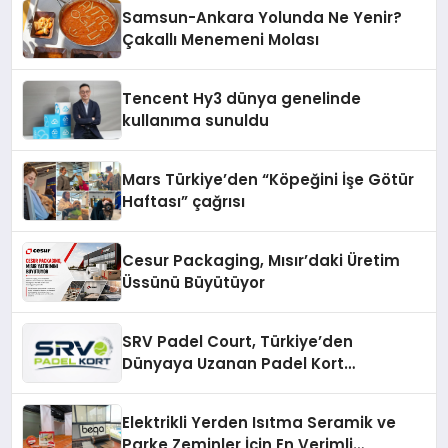
Samsun-Ankara Yolunda Ne Yenir?
Çakallı Menemeni Molası
Tencent Hy3 dünya genelinde
kullanıma sunuldu
Mars Türkiye’den “Köpeğini İşe Götür
Haftası” çağrısı
Cesur Packaging, Mısır’daki Üretim
Üssünü Büyütüyor
SRV Padel Court, Türkiye’den
Dünyaya Uzanan Padel Kort
Üretiminde Güvenin Adresi
Elektrikli Yerden Isıtma Seramik ve
Parke Zeminler İçin En Verimli