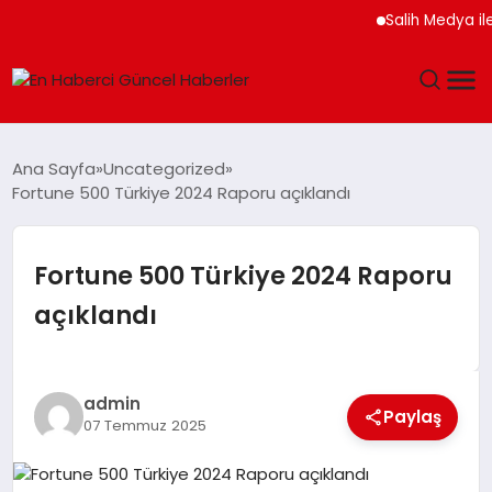
Salih Medya ile Sosyal 
GÜNDEM
Ana Sayfa
Uncategorized
Fortune 500 Türkiye 2024 Raporu açıklandı
SPOR
SAĞLIK
Fortune 500 Türkiye 2024 Raporu
açıklandı
TEKNOLOJI
MAGAZIN
admin
Paylaş
07 Temmuz 2025
DÜNYA