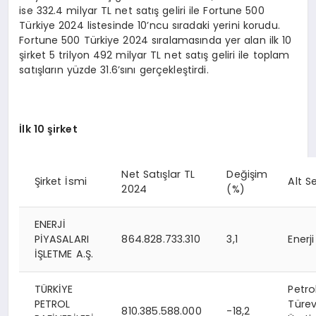
ise 332.4 milyar TL net satış geliri ile Fortune 500
Türkiye 2024 listesinde 10’ncu sıradaki yerini korudu.
Fortune 500 Türkiye 2024 sıralamasında yer alan ilk 10
şirket 5 trilyon 492 milyar TL net satış geliri ile toplam
satışların yüzde 31.6’sını gerçekleştirdi.
İlk 10 şirket
Net Satışlar TL
Değişim
Şirket İsmi
Alt S
2024
(%)
ENERJİ
PİYASALARI
864.828.733.310
3,1
Enerji
İŞLETME A.Ş.
TÜRKİYE
Petro
PETROL
Türev
810.385.588.000
-18,2