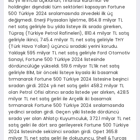
Bu yıl 18’incisi açıklanan, finansal kurumlar ve
holdingler dışındaki tüm sektörleri kapsayan Fortune
500 Türkiye 2024 sıralamasında zirvedeki ilk üç
değişmedi. Enerji Piyasaları İşletme, 864.8 milyar TL
net satış geliriyle bu yılda listeye ilk sırada girerken,
Tüpraş (Türkiye Petrol Rafineleri), 810.4 milyar TL satış
geliriyle ikinci, 745.4 milyar TL net satış geliriyle THY
(Türk Hava Yolları) üçüncü sıradaki yerini korudu.
Yaklaşık 595 milyar TL net satış geliriyle Ford Otomotiv
Sanayi, Fortune 500 Türkiye 2024 listesinde
dördüncülüğe yükseldi. 519.6 milyar TL’lik net satış
geliriyle BİM, bir önceki listeye kıyasla iki basamak
tırmanarak Fortune 500 Türkiye 2024 listesine beşinci
sıradan girdi. 2024 yılı net satış geliri 458.2 milyar TL
olan Petrol Ofisi altıncı sırada listede yer alırken, 428.5
milyar TL net satış geliri ile Arçelik iki basamak
tırmanarak Fortune 500 Türkiye 2024 sıralamasında
yedinci sıradan girdi. Geçen yılki listede dördüncü
sırada yer alan Ahlatçı Kuyumculuk, 372.1 milyar TL net
satış geliri ile dört sıra gerileyerek Fortune 500 Türkiye
2024 listesinde sekizinci sıradan girdi. Opet 365.8
milyar TL net satış geliri ile dokuzuncu, Shell &Turcas