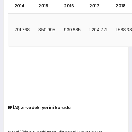
2014
2015
2016
2017
2018
791.768
850.995
930.885
1.204.771
1.588.3
EPİAŞ zirvedeki yerini korudu