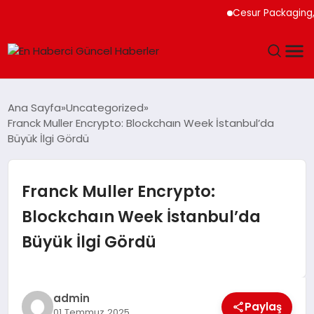
Cesur Packaging, Mıs
GÜNDEM
Ana Sayfa
Uncategorized
Franck Muller Encrypto: Blockchaın Week İstanbul’da
SPOR
Büyük İlgi Gördü
SAĞLIK
Franck Muller Encrypto:
TEKNOLOJI
Blockchaın Week İstanbul’da
Büyük İlgi Gördü
MAGAZIN
DÜNYA
admin
Paylaş
01 Temmuz 2025