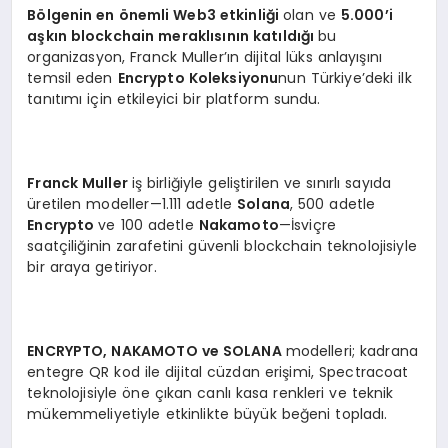
Bölgenin en önemli Web3 etkinliği
olan ve
5.000’i
aşkın blockchain meraklısının katıldığı
bu
organizasyon, Franck Muller’ın dijital lüks anlayışını
temsil eden
Encrypto Koleksiyonu
nun Türkiye’deki ilk
tanıtımı için etkileyici bir platform sundu.
Franck Muller
iş birliğiyle geliştirilen ve sınırlı sayıda
üretilen modeller—1.111 adetle
Solana
, 500 adetle
Encrypto
ve 100 adetle
Nakamoto
—İsviçre
saatçiliğinin zarafetini güvenli blockchain teknolojisiyle
bir araya getiriyor.
ENCRYPTO, NAKAMOTO ve SOLANA
modelleri; kadrana
entegre QR kod ile dijital cüzdan erişimi, Spectracoat
teknolojisiyle öne çıkan canlı kasa renkleri ve teknik
mükemmeliyetiyle etkinlikte büyük beğeni topladı.