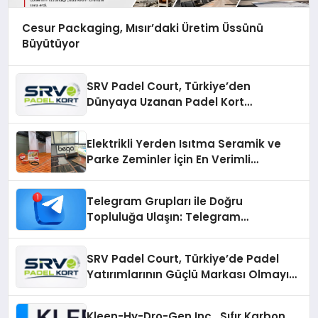
Cesur Packaging, Mısır’daki Üretim Üssünü
Büyütüyor
SRV Padel Court, Türkiye’den
Dünyaya Uzanan Padel Kort
Üretiminde Güvenin Adresi
Elektrikli Yerden Isıtma Seramik ve
Parke Zeminler İçin En Verimli
Çözümler
Telegram Grupları ile Doğru
Topluluğa Ulaşın: Telegram
Gruplarıyla Online Topluluklara
Katılım
SRV Padel Court, Türkiye’de Padel
Yatırımlarının Güçlü Markası Olmayı
Sürdürüyor
Kleen-Hy-Dro-Gen Inc., Sıfır Karbon