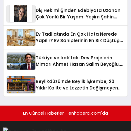
Diş Hekimliğinden Edebiyata Uzanan
Çok Yönlü Bir Yaşam: Yeşim Şahin
Yaman
Ev Tadilatında En Çok Hata Nerede
Yapılır? Ev Sahiplerinin En Sık Düştüğü
15 Yanlış
Türkiye ve Irak’taki Dev Projelerin
Mimarı Ahmet Hasan Salim Beyoğlu,
10 Milyon Metrekarelik “Al Yusuf
Holding Industrial City” Projesini
Beylikdüzü’nde Beylik İşkembe, 20
Hayata Geçirecek
Yıldır Kalite ve Lezzetin Değişmeyen
Adresi
En Güncel Haberler - enhaberci.com'da