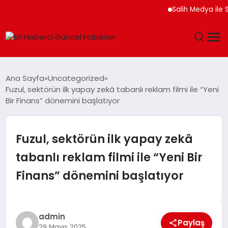
Salih Medya ile Sosya
GÜNDEM
Ana Sayfa
Uncategorized
Fuzul, sektörün ilk yapay zekâ tabanlı reklam filmi ile “Yeni
SPOR
Bir Finans” dönemini başlatıyor
SAĞLIK
Fuzul, sektörün ilk yapay zekâ
TEKNOLOJI
tabanlı reklam filmi ile “Yeni Bir
Finans” dönemini başlatıyor
MAGAZIN
DÜNYA
admin
Paylaş
29 Mayıs 2025