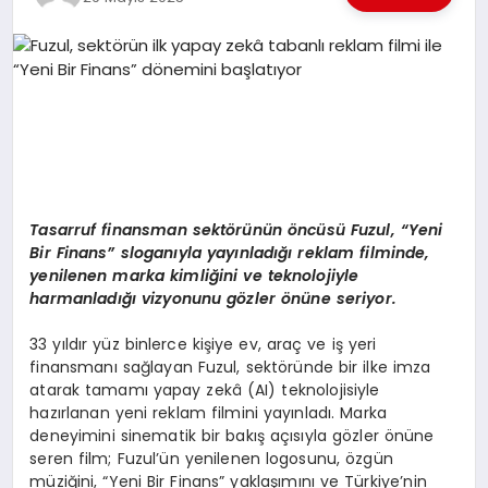
EKONOMI
EĞITIM
SIYASET
Tasarruf finansman sekt
ö
rünün
ö
ncüsü Fuzul,
“
Yeni
Bir Finans” sloganıyla yayınladığı reklam filminde,
yenilenen marka kimliğini ve teknolojiyle
harmanladığı vizyonunu g
ö
zler
ö
nüne seriyor.
33 yıldır yüz binlerce kişiye ev, araç ve iş yeri
finansmanı sağlayan Fuzul, sektöründe bir ilke imza
atarak tamamı yapay zekâ (AI) teknolojisiyle
hazırlanan yeni reklam filmini yayınladı. Marka
deneyimini sinematik bir bakış açısıyla gözler önüne
seren film; Fuzul’ün yenilenen logosunu, özgün
müziğini, “Yeni Bir Finans” yaklaşımını ve Türkiye’nin