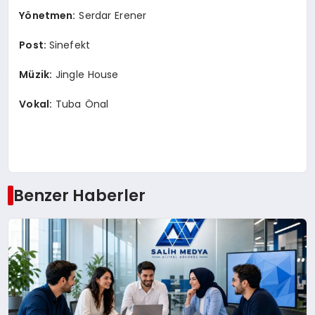
Y
ö
netmen:
Serdar Erener
Post:
Sinefekt
Müzik:
Jingle House
Vokal:
Tuba Önal
Benzer Haberler