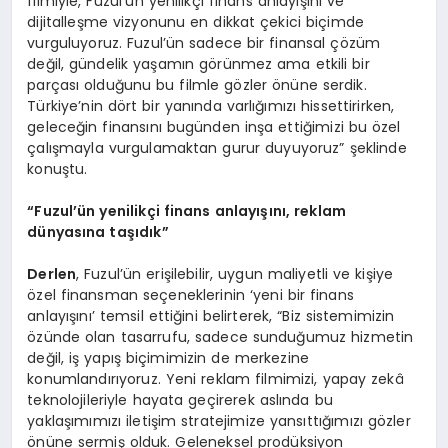
filmiyle, Fuzul’ün yenilikçi finans anlayışını ve
dijitalleşme vizyonunu en dikkat çekici biçimde
vurguluyoruz. Fuzul’ün sadece bir finansal çözüm
değil, gündelik yaşamın görünmez ama etkili bir
parçası olduğunu bu filmle gözler önüne serdik.
Türkiye’nin dört bir yanında varlığımızı hissettirirken,
geleceğin finansını bugünden inşa ettiğimizi bu özel
çalışmayla vurgulamaktan gurur duyuyoruz” şeklinde
konuştu.
“
Fuzul’ün yenilikçi finans anlayışını, reklam
dünyasına taşıdık”
Derlen
, Fuzul’ün erişilebilir, uygun maliyetli ve kişiye
özel finansman seçeneklerinin ‘yeni bir finans
anlayışını’ temsil ettiğini belirterek, “Biz sistemimizin
özünde olan tasarrufu, sadece sunduğumuz hizmetin
değil, iş yapış biçimimizin de merkezine
konumlandırıyoruz. Yeni reklam filmimizi, yapay zekâ
teknolojileriyle hayata geçirerek aslında bu
yaklaşımımızı iletişim stratejimize yansıttığımızı gözler
önüne sermiş olduk. Geleneksel prodüksiyon