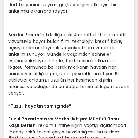
dört bir yanına yayılan güçlü varlığını etkileyici bir
anlatımla ekranlara taşıyor.
Serdar Erener
’in liderliğindeki Alametholistic’in kreatif
vizyonuyla hayat bulan film; teknolojiyi kreatif bakış
açısıyla harmanlayarak izleyiciye ilham veren bir
anlatım sunuyor. Gündelik yaşamdan sahneler
eşliğinde ilerleyen filmde, farklı nesneler Fuzul’ün
logosu formunda belirerek markanın hayatın her
anında yer aldığını güçlü bir görsellikle anlatıyor. Bu
etkileyici anlatım, Fuzul’ün her kesimden kişinin
finansal yolculuğunda en doğru tercih olduğu mesajını
veriyor.
“
Fuzul, hayatın tam içinde”
Fuzul Pazarlama ve Marka İletiş
im M
üdürü Banu
Kaşlı Derlen
, reklam filmine ilişkin yaptığı açıklamada
“Yapay zekâ teknolojisiyle hazırladığımız bu reklam