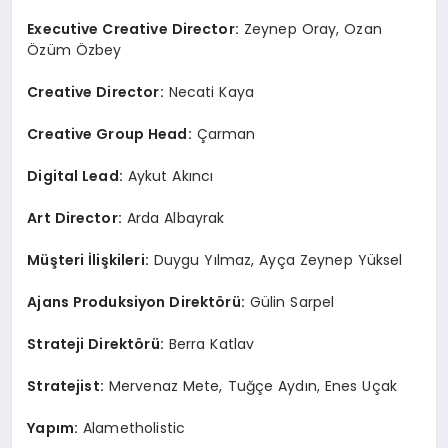
Executive Creative Director:
Zeynep Oray, Ozan
Özüm Özbey
Creative Director:
Necati Kaya
Creative Group Head:
Çarman
Digital Lead:
Aykut Akıncı
Art Director:
Arda Albayrak
Müşteri İlişkileri:
Duygu Yılmaz, Ayça Zeynep Yüksel
Ajans Produksiyon Direkt
ö
rü:
Gülin Sarpel
Strateji Direkt
ö
rü:
Berra Katlav
Stratejist:
Mervenaz Mete, Tuğçe Aydın, Enes Uçak
Yapım:
Alametholistic