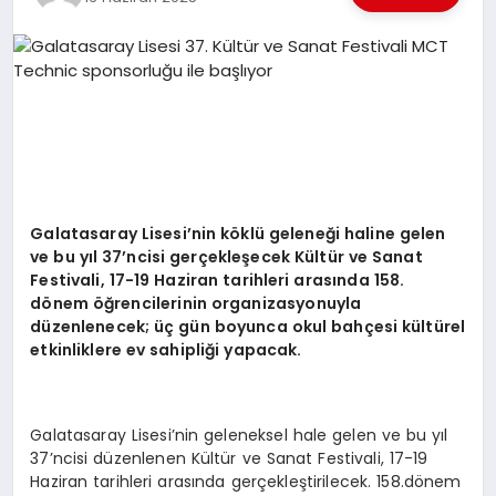
EKONOMI
EĞITIM
SIYASET
Galatasaray Lisesi
’
nin k
ö
klü geleneği haline gelen
ve bu yı
l 37
’
ncisi gerçekleşecek Kültür ve Sanat
Festivali, 17-19 Haziran tarihleri arasında 158.
d
ö
nem öğrencilerinin organizasyonuyla
düzenlenecek; üç gün boyunca okul bahçesi kültürel
etkinliklere ev sahipliği yapacak.
Galatasaray Lisesi’nin geleneksel hale gelen ve bu yıl
37’ncisi düzenlenen Kültür ve Sanat Festivali, 17-19
Haziran tarihleri arasında gerçekleştirilecek. 158.dönem