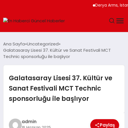
Derya Arms, İstanbul P
GÜNDEM
Ana Sayfa
Uncategorized
Galatasaray Lisesi 37. Kültür ve Sanat Festivali MCT
SPOR
Technic sponsorluğu ile başlıyor
SAĞLIK
Galatasaray Lisesi 37. Kültür ve
TEKNOLOJI
Sanat Festivali MCT Technic
sponsorluğu ile başlıyor
MAGAZIN
DÜNYA
admin
Paylaş
16 Haziran 2025