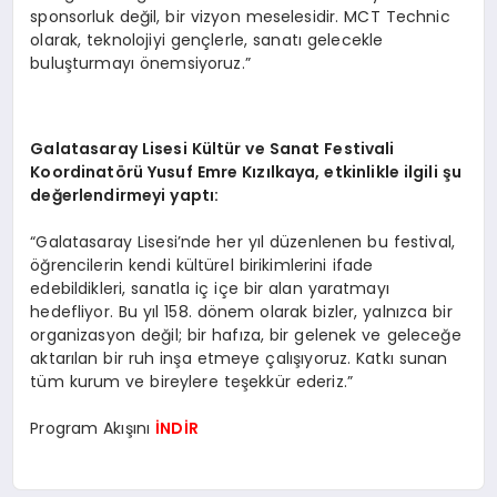
sponsorluk değil, bir vizyon meselesidir. MCT Technic
olarak, teknolojiyi gençlerle, sanatı gelecekle
buluşturmayı önemsiyoruz.”
Galatasaray Lisesi Kültür ve Sanat Festivali
Koordinat
ö
rü Yusuf Emre Kızılkaya, etkinlikle ilgili ş
u
de
ğerlendirmeyi yaptı:
“Galatasaray Lisesi’nde her yıl düzenlenen bu festival,
öğrencilerin kendi kültürel birikimlerini ifade
edebildikleri, sanatla iç içe bir alan yaratmayı
hedefliyor. Bu yıl 158. dönem olarak bizler, yalnızca bir
organizasyon değil; bir hafıza, bir gelenek ve geleceğe
aktarılan bir ruh inşa etmeye çalışıyoruz. Katkı sunan
tüm kurum ve bireylere teşekkür ederiz.”
Program Akışını
İNDİR