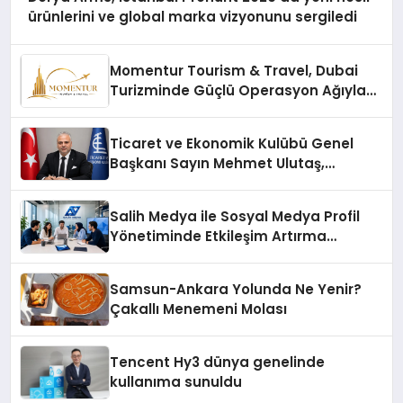
ürünlerini ve global marka vizyonunu sergiledi
Momentur Tourism & Travel, Dubai
Turizminde Güçlü Operasyon Ağıyla
Fark Yaratıyor
Ticaret ve Ekonomik Kulübü Genel
Başkanı Sayın Mehmet Ulutaş,
ekonomiye dair yaptığı açıklamada
şunları kaydetti:
Salih Medya ile Sosyal Medya Profil
Yönetiminde Etkileşim Artırma
Yöntemleri
Samsun-Ankara Yolunda Ne Yenir?
Çakallı Menemeni Molası
Tencent Hy3 dünya genelinde
kullanıma sunuldu