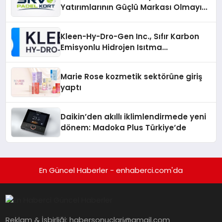
Yatırımlarının Güçlü Markası Olmayı
Sürdürüyor
Kleen-Hy-Dro-Gen Inc., Sıfır Karbon
Emisyonlu Hidrojen Isıtma
Teknolojisinde ISO ve TSSA
Düzenleyici Onaylarını Aldı
Marie Rose kozmetik sektörüne giriş
yaptı
Daikin’den akıllı iklimlendirmede yeni
dönem: Madoka Plus Türkiye’de
En Güncel Haberler - enhaberci.com'da
Reklam & İşbirliği:
habersonuclari@gmail.com