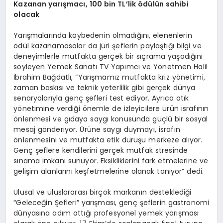
Kazanan yarışmacı, 100 bin TL’lik ödülün sahibi
olacak
Yarışmalarında kaybedenin olmadığını, elenenlerin
ödül kazanamasalar da jüri şeflerin paylaştığı bilgi ve
deneyimlerle mutfakta gerçek bir sıçrama yaşadığını
söyleyen Yemek Sanatı TV Yapımcı ve Yönetmen Halil
İbrahim Bağdatlı, “Yarışmamız mutfakta kriz yönetimi,
zaman baskısı ve teknik yeterlilik gibi gerçek dünya
senaryolarıyla genç şefleri test ediyor. Ayrıca atık
yönetimine verdiği önemle de izleyicilere ürün israfının
önlenmesi ve gıdaya saygı konusunda güçlü bir sosyal
mesaj gönderiyor. Ürüne saygı duymayı, israfın
önlenmesini ve mutfakta etik duruşu merkeze alıyor.
Genç şeflere kendilerini gerçek mutfak stresinde
sınama imkanı sunuyor. Eksikliklerini fark etmelerine ve
gelişim alanlarını keşfetmelerine olanak tanıyor” dedi.
Ulusal ve uluslararası birçok markanın desteklediği
“Geleceğin Şefleri” yarışması, genç şeflerin gastronomi
dünyasına adım attığı profesyonel yemek yarışması