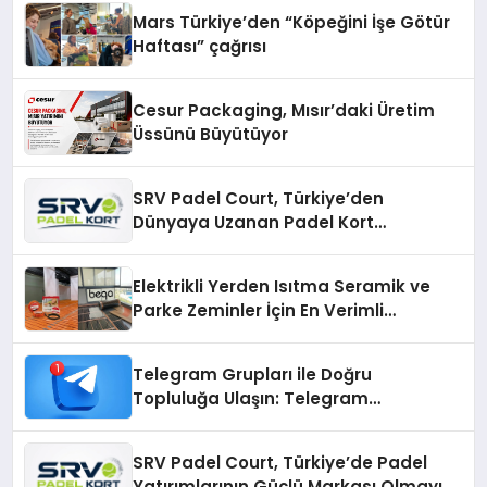
Mars Türkiye’den “Köpeğini İşe Götür
Haftası” çağrısı
Cesur Packaging, Mısır’daki Üretim
Üssünü Büyütüyor
SRV Padel Court, Türkiye’den
Dünyaya Uzanan Padel Kort
Üretiminde Güvenin Adresi
Elektrikli Yerden Isıtma Seramik ve
Parke Zeminler İçin En Verimli
Çözümler
Telegram Grupları ile Doğru
Topluluğa Ulaşın: Telegram
Gruplarıyla Online Topluluklara
Katılım
SRV Padel Court, Türkiye’de Padel
Yatırımlarının Güçlü Markası Olmayı