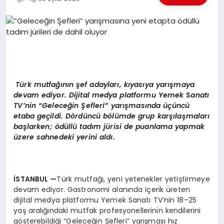
EKONOMI
EĞITIM
SIYASET
Türk mutfağının şef adayları, kıyasıya yarışmaya
devam ediyor. D
ijital medya platformu Yemek Sanatı
TV’nin “Geleceğ
in Şefleri” yarış
mas
ında üçüncü
etaba ge
çildi. D
ö
rdüncü b
ö
lümde grup karşılaşmaları
başlarken;
ö
düllü
tad
ım jürisi
de
puanlama yapmak
üzere sahnedeki yerini aldı.
İSTANBUL
—
Türk mutfağı, yeni yetenekler yetiştirmeye
devam ediyor. Gastronomi alanında içerik üreten
dijital medya platformu Yemek Sanatı TV’nin 18–25
yaş aralığındaki mutfak profesyonellerinin kendilerini
gösterebildiği “Geleceğin Şefleri” yarışması hız