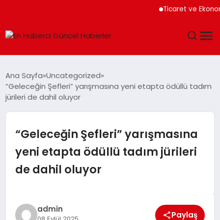
Ticaret ve Ekonomik K
GÜNDEM
Ana Sayfa
Uncategorized
“Geleceğin Şefleri” yarışmasına yeni etapta ödüllü tadım
SPOR
jürileri de dahil oluyor
SAĞLIK
“Geleceğin Şefleri” yarışmasına
TEKNOLOJI
yeni etapta ödüllü tadım jürileri
de dahil oluyor
MAGAZIN
DÜNYA
admin
Paylaş
08 Eylül 2025