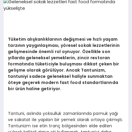
EKONOMI
EĞITIM
SIYASET
Tüketim alışkanlıklarını
n de
ğişmesi ve hızlı yaşam
tarzının yaygınlaş
mas
ı
, y
ö
resel sokak lezzetlerinin
gelişmesinde
ö
nemli rol oynuyor. Özellikle son
yıllarda geleneksel yemeklerin, zincir restoran
formatında tüketiciyle buluş
mas
ı dikkat çeken bir
gelişme olarak g
ö
rülüyor. Ancak Tantunizm,
tantuniyi sadece geleneksel haliyle sunmaktan
ö
teye geçerek modern fast food standartlarında
bir ürün haline getiriyor.
Tantuni, aslında yoksulluk zamanlarında pamuk yağı
ve sakatat ile yapılan bir yemek olarak ortaya çıkmıştı.
Tantunizm ise etin tranç bölgesinden elde edilen