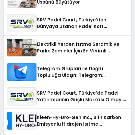
Üssünü Büyütüyor
SRV Padel Court, Türkiye’den
Dünyaya Uzanan Padel Kort
Üretiminde Güvenin Adresi
Elektrikli Yerden Isıtma Seramik ve
Parke Zeminler İçin En Verimli
Çözümler
Telegram Grupları ile Doğru
Topluluğa Ulaşın: Telegram
Gruplarıyla Online Topluluklara
Katılım
SRV Padel Court, Türkiye’de Padel
Yatırımlarının Güçlü Markası Olmayı
Sürdürüyor
Kleen-Hy-Dro-Gen Inc., Sıfır Karbon
Emisyonlu Hidrojen Isıtma
Teknolojisinde ISO ve TSSA