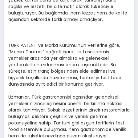
yüksek kaliteli dana eti kullanarak, tantuniyi daha
sağlıklı ve lezzetli bir alternatif olarak tüketiciyle
buluşturuyor. Bu bağlamda, hem lezzet hem de kalite
açısından sektörde farklı olmayı amaçlıyor.
TÜRK PATENT ve Marka Kurumu’nun verilerine göre,
“Mersin Tantuni” coğrafi işaret ile tescillenmiş
yemekler arasında yer almakta ve geleneksel
yöntemlerle hazırlanması önem taşımaktadır. Bu
süreçte, etin tranç bölgesinden elde edilmesi ve
hijyenik koşullarda hazırlanması, tantuniyi fast food
dünyasında ayırt edici bir konuma getiriyor.
Uzmanlar, Türk gastronomisi açısından geleneksel
yemeklerin zincirleşmesini önemli bir kırılma noktası
olarak tanımlıyor. Sokak lezzetlerinin zincir restoranlarla
buluşması sektöre çeşitlilik ve yenilik getirme
potansiyeline sahip. Tantuni gibi özgün tariflerin fast
food sistemiyle buluşması, hem gastronomide yenilik
hem de tüketici nezdinde güven oluşturuyor.