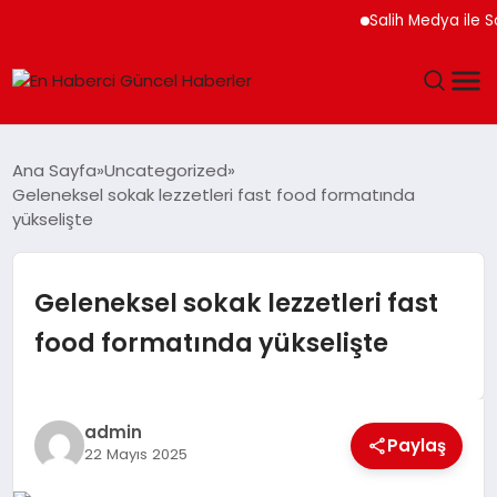
Salih Medya ile Sosyal
GÜNDEM
Ana Sayfa
Uncategorized
Geleneksel sokak lezzetleri fast food formatında
SPOR
yükselişte
SAĞLIK
Geleneksel sokak lezzetleri fast
TEKNOLOJI
food formatında yükselişte
MAGAZIN
admin
DÜNYA
Paylaş
22 Mayıs 2025