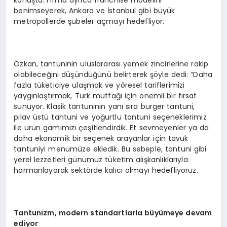
konuştu. Firma ayrıca franchise modelini
benimseyerek, Ankara ve İstanbul gibi büyük
metropollerde şubeler açmayı hedefliyor.
Özkan, tantuninin uluslararası yemek zincirlerine rakip
olabileceğini düşündüğünü belirterek şöyle dedi: “Daha
fazla tüketiciye ulaşmak ve yöresel tariflerimizi
yaygınlaştırmak, Türk mutfağı için önemli bir fırsat
sunuyor. Klasik tantuninin yanı sıra burger tantuni,
pilav üstü tantuni ve yoğurtlu tantuni seçeneklerimiz
ile ürün gamımızı çeşitlendirdik. Et sevmeyenler ya da
daha ekonomik bir seçenek arayanlar için tavuk
tantuniyi menümüze ekledik. Bu sebeple, tantuni gibi
yerel lezzetleri günümüz tüketim alışkanlıklarıyla
harmanlayarak sektörde kalıcı olmayı hedefliyoruz.
Tantunizm, m
odern
standartlarla büyümeye devam
ediyor