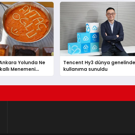
açıklamada şunları kaydetti:
nkara Yolunda Ne
Tencent Hy3 dünya genelind
kallı Menemeni
kullanıma sunuldu