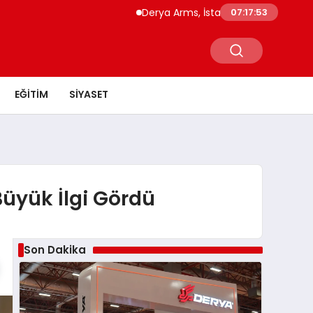
Derya Arms, İstanbul Prohunt 2026’da yeni 
07:17:54
EĞITIM
SIYASET
Büyük İlgi Gördü
Son Dakika