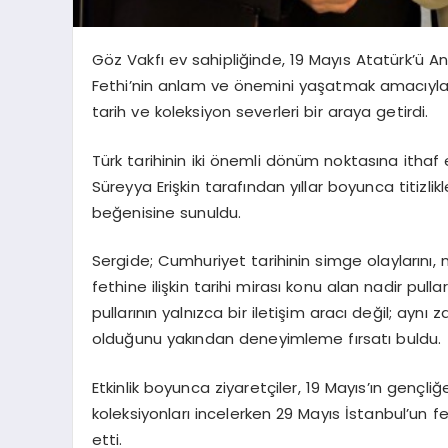
Göz Vakfı ev sahipliğinde, 19 Mayıs Atatürk’ü A
Fethi’nin anlam ve önemini yaşatmak amacıyl
tarih ve koleksiyon severleri bir araya getirdi.
Türk tarihinin iki önemli dönüm noktasına ithaf 
Süreyya Erişkin tarafından yıllar boyunca titizli
beğenisine sunuldu.
Sergide; Cumhuriyet tarihinin simge olaylarını, 
fethine ilişkin tarihi mirası konu alan nadir pull
pullarının yalnızca bir iletişim aracı değil; ayn
olduğunu yakından deneyimleme fırsatı buldu.
Etkinlik boyunca ziyaretçiler, 19 Mayıs’ın gençli
koleksiyonları incelerken 29 Mayıs İstanbul’un feth
etti.