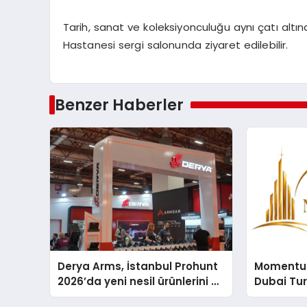
Tarih, sanat ve koleksiyonculuğu aynı çatı altı
Hastanesi sergi salonunda ziyaret edilebilir.
Benzer Haberler
Derya Arms, İstanbul Prohunt
Momentur
2026’da yeni nesil ürünlerini ve
Dubai Tu
global marka vizyonunu
Operasyo