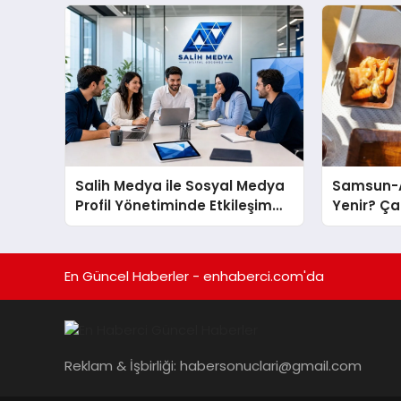
sergiledi
Yaratıyor
Salih Medya ile Sosyal Medya
Samsun-A
Profil Yönetiminde Etkileşim
Yenir? Ça
Artırma Yöntemleri
Molası
En Güncel Haberler - enhaberci.com'da
Reklam & İşbirliği:
habersonuclari@gmail.com