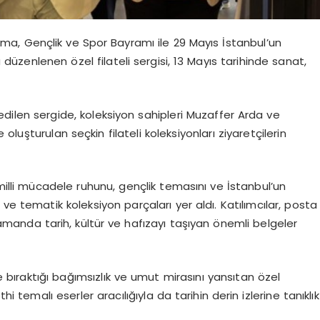
nma, Gençlik ve Spor Bayramı ile 29 Mayıs İstanbul’un
a düzenlenen özel
filateli
sergisi, 13 Mayıs tarihinde sanat,
edilen sergide, koleksiyon sahipleri Muzaffer Arda ve
kle oluşturulan seçkin
filateli
koleksiyonları ziyaretçilerin
milli mücadele ruhunu, gençlik temasını ve İstanbul’un
ar ve tematik koleksiyon parçaları yer aldı. Katılımcılar, posta
ı zamanda tarih, kültür ve hafızayı taşıyan önemli belgeler
ğe bıraktığı bağımsızlık ve umut mirasını yansıtan özel
i temalı eserler aracılığıyla da tarihin derin izlerine tanıklık