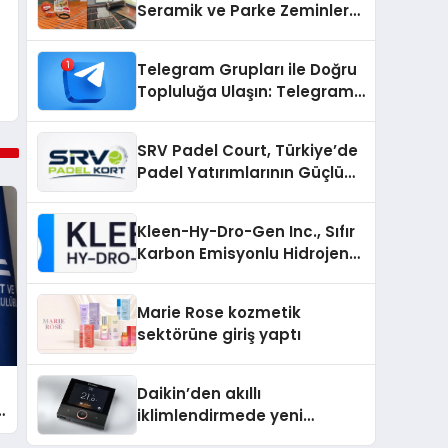
Seramik ve Parke Zeminler
İçin En Verimli Çözümler
Telegram Grupları ile Doğru
Topluluğa Ulaşın: Telegram
Gruplarıyla Online
Topluluklara Katılım
SRV Padel Court, Türkiye’de
Padel Yatırımlarının Güçlü
Markası Olmayı Sürdürüyor
Kleen-Hy-Dro-Gen Inc., Sıfır
Karbon Emisyonlu Hidrojen
Isıtma Teknolojisinde ISO ve
TSSA Düzenleyici Onaylarını
Marie Rose kozmetik
Aldı
sektörüne giriş yaptı
Daikin’den akıllı
iklimlendirmede yeni
ı
dönem: Madoka Plus