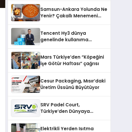
Samsun-Ankara Yolunda Ne
Yenir? Çakallı Menemeni
Molası
Tencent Hy3 dünya
genelinde kullanıma
sunuldu
Mars Türkiye’den “Köpeğini
İşe Götür Haftası” çağrısı
Cesur Packaging, Mısır’daki
Üretim Üssünü Büyütüyor
SRV Padel Court,
Türkiye’den Dünyaya
Uzanan Padel Kort
Üretiminde Güvenin Adresi
Elektrikli Yerden Isıtma