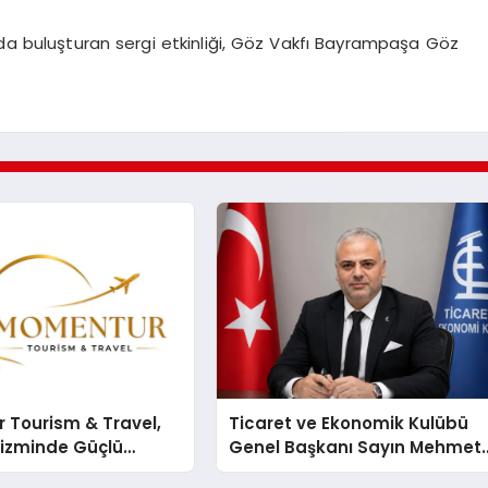
nda buluşturan sergi etkinliği, Göz Vakfı Bayrampaşa Göz
 Tourism & Travel,
Ticaret ve Ekonomik Kulübü
rizminde Güçlü
Genel Başkanı Sayın Mehmet
n Ağıyla Fark
Ulutaş, ekonomiye dair yaptığ