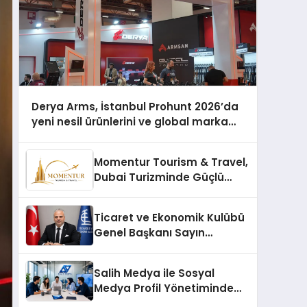
Derya Arms, İstanbul Prohunt 2026’da
yeni nesil ürünlerini ve global marka
vizyonunu sergiledi
Momentur Tourism & Travel,
Dubai Turizminde Güçlü
Operasyon Ağıyla Fark
Yaratıyor
Ticaret ve Ekonomik Kulübü
Genel Başkanı Sayın
Mehmet Ulutaş, ekonomiye
dair yaptığı açıklamada
Salih Medya ile Sosyal
şunları kaydetti:
Medya Profil Yönetiminde
Etkileşim Artırma Yöntemleri