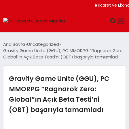
Ticaret ve Ekonomik Ku
GÜNDEM
Ana Sayfa
Uncategorized
Gravity Game Unite (GGU), PC MMORPG “Ragnarok Zero:
SPOR
Global”ın Açık Beta Testi’ni (OBT) başarıyla tamamladı
SAĞLIK
Gravity Game Unite (GGU), PC
TEKNOLOJI
MMORPG “Ragnarok Zero:
Global”ın Açık Beta Testi’ni
MAGAZIN
(OBT) başarıyla tamamladı
DÜNYA