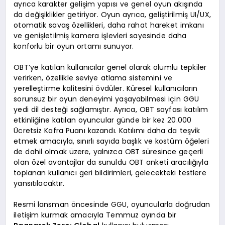
ayrıca karakter gelişim yapısı ve genel oyun akışında
da değişiklikler getiriyor. Oyun ayrıca, geliştirilmiş UI/UX,
otomatik savaş özellikleri, daha rahat hareket imkanı
ve genişletilmiş kamera işlevleri sayesinde daha
konforlu bir oyun ortamı sunuyor.
OBT’ye katılan kullanıcılar genel olarak olumlu tepkiler
verirken, özellikle seviye atlama sistemini ve
yerelleştirme kalitesini övdüler. Küresel kullanıcıların
sorunsuz bir oyun deneyimi yaşayabilmesi için GGU
yedi dil desteği sağlamıştır. Ayrıca, OBT sayfası katılım
etkinliğine katılan oyuncular günde bir kez 20.000
Ücretsiz Kafra Puanı kazandı. Katılımı daha da teşvik
etmek amacıyla, sınırlı sayıda başlık ve kostüm öğeleri
de dahil olmak üzere, yalnızca OBT süresince geçerli
olan özel avantajlar da sunuldu OBT anketi aracılığıyla
toplanan kullanıcı geri bildirimleri, gelecekteki testlere
yansıtılacaktır.
Resmi lansman öncesinde GGU, oyuncularla doğrudan
iletişim kurmak amacıyla Temmuz ayında bir