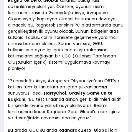
Ragnarok Zero: Global
kullanıcı buluşması
düzenlemeyi planlıyor. Özellikle, oyunun resmi
lansmanı sırasında Güneydoğu Asya, Avrupa ve
Okyanusya’yı kapsayan küresel bir sunucu devreye
alınacak; bu, Ragnarok serisinin PC platformunda bunu
gerçekleştiren ilk oyunu olacak. Bunun, bölgeler arası
kullanıcı topluluklarını harekete geçirmeye yardımcı
olması beklenmektedir. Bunun yanı sıra, GGU,
kullanıcıların oyun içi içeriklerin oluşturulmasına
katılmalarını sağlayan bir UGC (Kullanıcı Tarafından
Oluşturulan İçerik) sistemi uygulamaya koymayı
planlıyor.
“Güneydoğu Asya, Avrupa ve Okyanusya’dan OBT’ye
katılan tüm kullanıcılara en içten şükranlarımızı
sunuyoruz” dedi,
HarryChoi, Gravity Game Unite
Başkanı
. “Bu test sırasında alınan geri bildirimleri aktif
bir şekilde oyuna yansıtmayı planlıyoruz. Resmi
lansmanına kadar Ragnarok Zero: Global’e olan ilginiz
ve desteğinizin devamını rica ediyoruz.”
Bu arada, GGU şu anda
Ragnarok Zero: Global
için