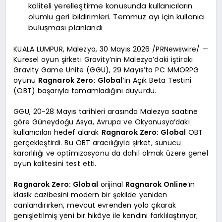
kaliteli yerelleştirme konusunda kullanıcıların
olumlu geri bildirimleri. Temmuz ayı için kullanıcı
buluşması planlandı
KUALA LUMPUR, Malezya, 30 Mayıs 2026 /PRNewswire/ —
Küresel oyun şirketi Gravity’nin Malezya’daki iştiraki
Gravity Game Unite (GGU), 29 Mayıs’ta PC MMORPG
oyunu
Ragnarok Zero: Global
‘in Açık Beta Testini
(OBT) başarıyla tamamladığını duyurdu.
GGU, 20-28 Mayıs tarihleri arasında Malezya saatine
göre Güneydoğu Asya, Avrupa ve Okyanusya’daki
kullanıcıları hedef alarak
Ragnarok Zero: Global
OBT
gerçekleştirdi. Bu OBT aracılığıyla şirket, sunucu
kararlılığı ve optimizasyonu da dahil olmak üzere genel
oyun kalitesini test etti.
Ragnarok Zero: Global
orijinal
Ragnarok Online
‘ın
klasik cazibesini modern bir şekilde yeniden
canlandırırken, mevcut evrenden yola çıkarak
genişletilmiş yeni bir hikâye ile kendini farklılaştırıyor;