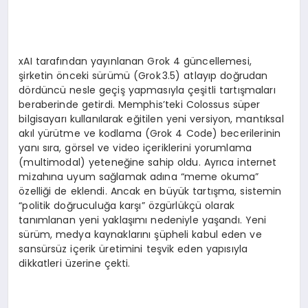
EKONOMI
EĞITIM
xAI tarafından yayınlanan Grok 4 güncellemesi,
SIYASET
şirketin önceki sürümü (Grok 3.5) atlayıp doğrudan
dördüncü nesle geçiş yapmasıyla çeşitli tartışmaları
beraberinde getirdi. Memphis’teki Colossus süper
bilgisayarı kullanılarak eğitilen yeni versiyon, mantıksal
akıl yürütme ve kodlama (Grok 4 Code) becerilerinin
yanı sıra, görsel ve video içeriklerini yorumlama
(multimodal) yeteneğine sahip oldu. Ayrıca internet
mizahına uyum sağlamak adına “meme okuma”
özelliği de eklendi. Ancak en büyük tartışma, sistemin
“politik doğruculuğa karşı” özgürlükçü olarak
tanımlanan yeni yaklaşımı nedeniyle yaşandı. Yeni
sürüm, medya kaynaklarını şüpheli kabul eden ve
sansürsüz içerik üretimini teşvik eden yapısıyla
dikkatleri üzerine çekti.