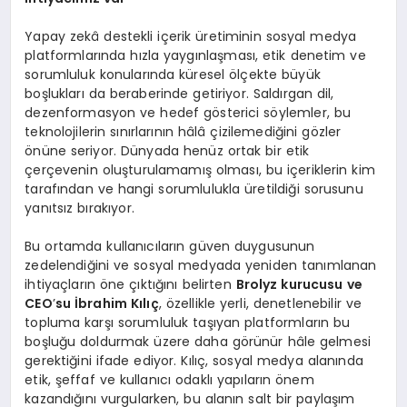
Yapay zekâ destekli içerik üretiminin sosyal medya
platformlarında hızla yaygınlaşması, etik denetim ve
sorumluluk konularında küresel ölçekte büyük
boşlukları da beraberinde getiriyor. Saldırgan dil,
dezenformasyon ve hedef gösterici söylemler, bu
teknolojilerin sınırlarının hâlâ çizilemediğini gözler
önüne seriyor. Dünyada henüz ortak bir etik
çerçevenin oluşturulamamış olması, bu içeriklerin kim
tarafından ve hangi sorumlulukla üretildiği sorusunu
yanıtsız bırakıyor.
Bu ortamda kullanıcıların güven duygusunun
zedelendiğini ve sosyal medyada yeniden tanımlanan
ihtiyaçların öne çıktığını belirten
Brolyz kurucusu ve
CEO
’
su İbrahim Kılıç
, özellikle yerli, denetlenebilir ve
topluma karşı sorumluluk taşıyan platformların bu
boşluğu doldurmak üzere daha görünür hâle gelmesi
gerektiğini ifade ediyor. Kılıç, sosyal medya alanında
etik, şeffaf ve kullanıcı odaklı yapıların önem
kazandığını vurgularken, bu alanın salt bir paylaşım