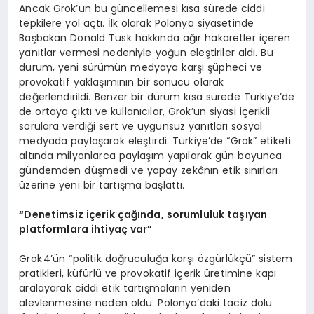
Ancak Grok’un bu güncellemesi kısa sürede ciddi
tepkilere yol açtı. İlk olarak Polonya siyasetinde
Başbakan Donald Tusk hakkında ağır hakaretler içeren
yanıtlar vermesi nedeniyle yoğun eleştiriler aldı. Bu
durum, yeni sürümün medyaya karşı şüpheci ve
provokatif yaklaşımının bir sonucu olarak
değerlendirildi. Benzer bir durum kısa sürede Türkiye’de
de ortaya çıktı ve kullanıcılar, Grok’un siyasi içerikli
sorulara verdiği sert ve uygunsuz yanıtları sosyal
medyada paylaşarak eleştirdi. Türkiye’de “Grok” etiketi
altında milyonlarca paylaşım yapılarak gün boyunca
gündemden düşmedi ve yapay zekânın etik sınırları
üzerine yeni bir tartışma başlattı.
“
Denetimsiz iç
erik
çağında, sorumluluk taşıyan
platformlara ihtiyaç var”
Grok 4’ün “politik doğruculuğa karşı özgürlükçü” sistem
pratikleri, küfürlü ve provokatif içerik üretimine kapı
aralayarak ciddi etik tartışmaların yeniden
alevlenmesine neden oldu. Polonya’daki taciz dolu