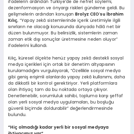
ifadelerin ardından Türkiye’de de nefret söylemi,
dezenformasyon ve önyargı riskleri gündeme geldi. Bu
gelişmelerin ardından konuşan
Brolyz CEO
’
su İbrahim
Kılıç
, “Yapay zekâ sistemlerinde içerik üretimiyle ilgili
sınırların ne olacağı konusunda dünyada hâlâ net bir
düzen bulunmuyor. Bu belirsizlik, sistemlerin zaman
zaman etik dışı sonuçlar üretmesine neden oluyor”
ifadelerini kullandı.
Kılıç, küresel ölçekte henüz yapay zekâ destekli sosyal
medya içerikleri için ortak bir denetim altyapısının
kurulamadığını vurgulayarak, “Özellikle sosyal medya
gibi geniş erişimli alanlarda yapay zekâ kullanımı, daha
da dikkatli bir kontrol gerektiriyor. Yerli platformlara
olan ihtiyaç tam da bu noktada ortaya çıkıyor.
Denetlenebilir, sorumluluk sahibi, topluma karşı şeffaf
olan yerli sosyal medya uygulamaları, bu boşluğu
güvenli biçimde doldurabilir” değerlendirmesinde
bulundu.
“
Hiç olmadığı kadar yerli bir sosyal medyaya
ihtiyacımız var”