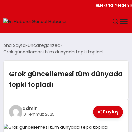
Elektrikli Yerden Isıt
GÜNDEM
Ana Sayfa
Uncategorized
Grok güncellemesi tüm dünyada tepki topladı
SPOR
SAĞLIK
Grok güncellemesi tüm dünyada
tepki topladı
TEKNOLOJI
MAGAZIN
admin
Paylaş
10 Temmuz 2025
DÜNYA