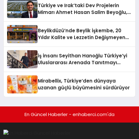
Türkiye ve Irak’taki Dev Projelerin
Mimarı Ahmet Hasan Salim Beyoğlu,
10 Milyon Metrekarelik “Al Yusuf
Holding Industrial City” Projesini
Beylikdüzü’nde Beylik İşkembe, 20
Hayata Geçirecek
Yıldır Kalite ve Lezzetin Değişmeyen
Adresi
İş İnsanı Seyithan Hanoğlu Türkiye’yi
Uluslararası Arenada Tanıtmayı
Hedefliyor
Mirabellix, Türkiye’den dünyaya
uzanan güçlü büyümesini sürdürüyor
En Güncel Haberler - enhaberci.com'da