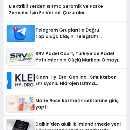
Elektrikli Yerden Isıtma Seramik ve Parke
Zeminler İçin En Verimli Çözümler
Telegram Grupları ile Doğru
Topluluğa Ulaşın: Telegram
Gruplarıyla Online Topluluklara
Katılım
SRV Padel Court, Türkiye’de Padel
Yatırımlarının Güçlü Markası Olmayı
Sürdürüyor
Kleen-Hy-Dro-Gen Inc., Sıfır Karbon
Emisyonlu Hidrojen Isıtma
Teknolojisinde ISO ve TSSA
Düzenleyici Onaylarını Aldı
Marie Rose kozmetik sektörüne giriş
yaptı
Daikin’den akıllı iklimlendirmede yeni