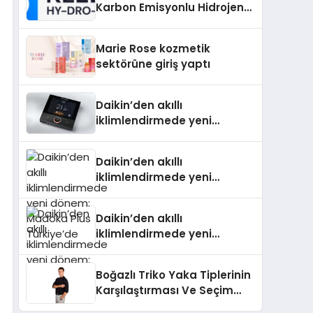
Karbon Emisyonlu Hidrojen
Isıtma Teknolojisinde ISO ve
TSSA Düzenleyici Onaylarını
Marie Rose kozmetik
Aldı
sektörüne giriş yaptı
Daikin’den akıllı
iklimlendirmede yeni
dönem: Madoka Plus
Türkiye’de
Daikin’den akıllı
iklimlendirmede yeni
dönem: Madoka Plus
Türkiye’de
Daikin’den akıllı
iklimlendirmede yeni
dönem: Madoka Plus
Türkiye’de
Boğazlı Triko Yaka Tiplerinin
Karşılaştırması Ve Seçim
Rehberi