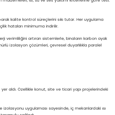
on malzemeleri; ısı, su ve ses yalıtımı kriterlerine göre test
rak kalite kontrol süreçlerini sıkı tutar. Her uygulama
lik hataları minimuma indirilir.
rji verimliliğini artıran sistemlerle, binaların karbon ayak
lü izolasyon çözümleri, çevresel duyarlılıkla paralel
er aldı. Özellikle konut, site ve ticari yapı projelerindeki
he izolasyonu uygulaması sayesinde, iç mekanlardaki ısı
i tasarrufu sağladı.