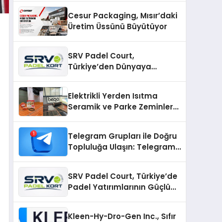
Cesur Packaging, Mısır’daki
Üretim Üssünü Büyütüyor
SRV Padel Court,
Türkiye’den Dünyaya
Uzanan Padel Kort
Üretiminde Güvenin Adresi
Elektrikli Yerden Isıtma
Seramik ve Parke Zeminler
İçin En Verimli Çözümler
Telegram Grupları ile Doğru
Topluluğa Ulaşın: Telegram
Gruplarıyla Online
Topluluklara Katılım
SRV Padel Court, Türkiye’de
Padel Yatırımlarının Güçlü
Markası Olmayı Sürdürüyor
Kleen-Hy-Dro-Gen Inc., Sıfır