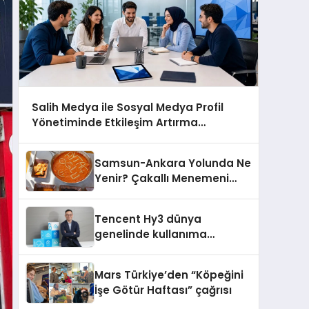
Salih Medya ile Sosyal Medya Profil
Yönetiminde Etkileşim Artırma
Yöntemleri
Samsun-Ankara Yolunda Ne
Yenir? Çakallı Menemeni
Molası
Tencent Hy3 dünya
genelinde kullanıma
sunuldu
Mars Türkiye’den “Köpeğini
İşe Götür Haftası” çağrısı