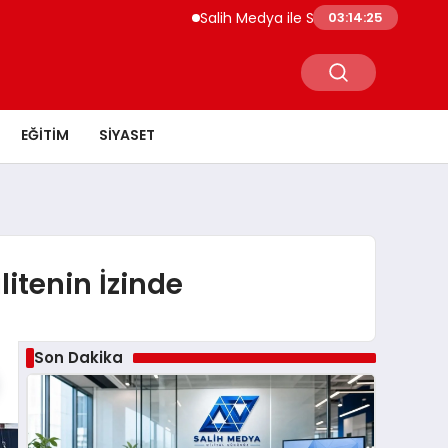
Salih Medya ile Sosyal Medya Profil Yönetim
03:14:26
EĞITIM
SIYASET
itenin İzinde
Son Dakika