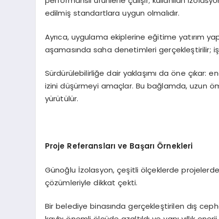
performanslı ürünlerle çalışır; kullanılan izolasy
edilmiş standartlara uygun olmalıdır.
Ayrıca, uygulama ekiplerine eğitime yatırım yapa
aşamasında saha denetimleri gerçekleştirilir; işçi
Sürdürülebilirliğe dair yaklaşımı da öne çıkar: ene
izini düşürmeyi amaçlar. Bu bağlamda, uzun ömür
yürütülür.
Proje Referansları ve Başarı Örnekleri
Günoğlu İzolasyon, çeşitli ölçeklerde projelerde y
çözümleriyle dikkat çekti.
Bir belediye binasında gerçekleştirilen dış cep
kaybı önemli ölçüde azaltıldı ve yapı yıllık enerj