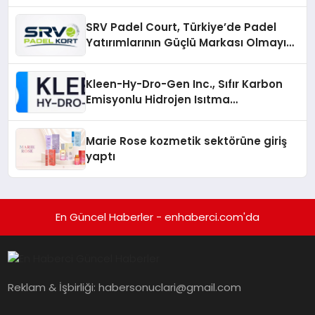
Gruplarıyla Online Topluluklara
Katılım
SRV Padel Court, Türkiye’de Padel
Yatırımlarının Güçlü Markası Olmayı
Sürdürüyor
Kleen-Hy-Dro-Gen Inc., Sıfır Karbon
Emisyonlu Hidrojen Isıtma
Teknolojisinde ISO ve TSSA
Düzenleyici Onaylarını Aldı
Marie Rose kozmetik sektörüne giriş
yaptı
En Güncel Haberler - enhaberci.com'da
Reklam & İşbirliği:
habersonuclari@gmail.com