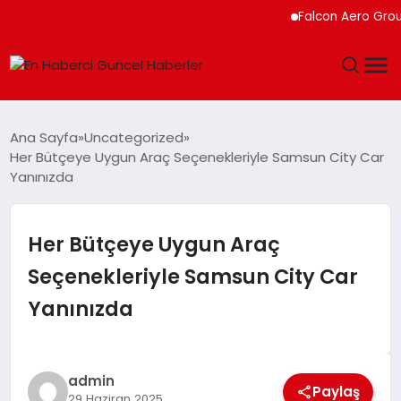
Falcon Aero Group, Küre
GÜNDEM
Ana Sayfa
Uncategorized
Her Bütçeye Uygun Araç Seçenekleriyle Samsun City Car
SPOR
Yanınızda
SAĞLIK
Her Bütçeye Uygun Araç
TEKNOLOJI
Seçenekleriyle Samsun City Car
Yanınızda
MAGAZIN
DÜNYA
admin
Paylaş
29 Haziran 2025