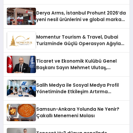
Derya Arms, İstanbul Prohunt 2026’da
yeni nesil ürünlerini ve global marka
vizyonunu sergiledi
Momentur Tourism & Travel, Dubai
Turizminde Güçlü Operasyon Ağıyla
Fark Yaratıyor
Ticaret ve Ekonomik Kulübü Genel
Başkanı Sayın Mehmet Ulutaş,
ekonomiye dair yaptığı açıklamada
şunları kaydetti:
Salih Medya ile Sosyal Medya Profil
Yönetiminde Etkileşim Artırma
Yöntemleri
Samsun-Ankara Yolunda Ne Yenir?
Çakallı Menemeni Molası