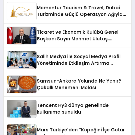
Momentur Tourism & Travel, Dubai
Turizminde Güçlü Operasyon Ağıyla
Fark Yaratıyor
Ticaret ve Ekonomik Kulübü Genel
Başkanı Sayın Mehmet Ulutaş,
ekonomiye dair yaptığı açıklamada
şunları kaydetti:
Salih Medya ile Sosyal Medya Profil
Yönetiminde Etkileşim Artırma
Yöntemleri
Samsun-Ankara Yolunda Ne Yenir?
Çakallı Menemeni Molası
Tencent Hy3 dünya genelinde
kullanıma sunuldu
Mars Türkiye’den “Köpeğini İşe Götür