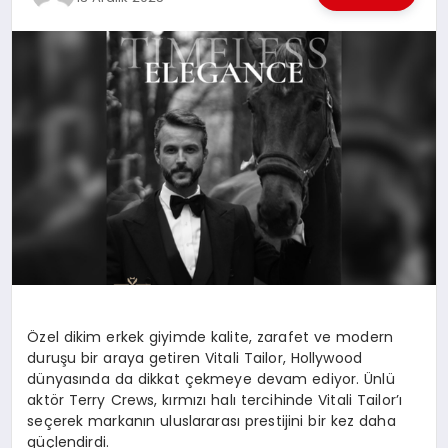
EKONOMI
EĞITIM
SIYASET
Özel dikim erkek giyimde kalite, zarafet ve modern
duruşu bir araya getiren Vitali Tailor, Hollywood
dünyasında da dikkat çekmeye devam ediyor. Ünlü
aktör Terry
Crews
, kırmızı halı tercihinde Vitali Tailor’ı
seçerek markanın uluslararası prestijini bir kez daha
güçlendirdi.