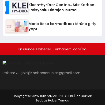
Kleen-Hy-Dro-Gen Inc., Sıfır Karbon
Emisyonlu Hidrojen Isıtma
Teknolojisinde ISO ve TSSA
Düzenleyici Onaylarını Aldı
Marie Rose kozmetik sektörüne giriş
yaptı
En Güncel Haberler - enhaberci.com'da
Reklam & İşbirliği:
habersonuclari@gmail.com
Copyright © 2025 Tüm hakları EN HABERCİ 'de saklıdır.
Seobaz Haber Teması