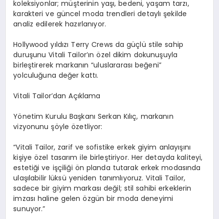
koleksiyonlar; müşterinin yaşı, bedeni, yaşam tarzı,
karakteri ve güncel moda trendleri detaylı şekilde
analiz edilerek hazırlanıyor.
Hollywood yıldızı Terry
Crews
da
güçlü stile sahip
duruşunu Vitali
Tailor’ın
özel dikim dokunuşuyla
birleştirerek markanın “uluslararası beğeni”
yolculuğuna değer kattı.
Vitali
T
ailor’dan Açıklama
Yönetim Kurulu Başkanı Serkan Kılıç, markanın
vizyonunu şöyle özetliyor:
“Vitali Tailor, zarif ve sofistike erkek giyim anlayışını
kişiye özel tasarım ile birleştiriyor. Her detayda kaliteyi,
estetiği ve işçiliği ön planda tutarak erkek modasında
ulaşılabilir lüksü yeniden tanımlıyoruz. Vitali Tailor,
sadece bir giyim markası değil; stil sahibi erkeklerin
imzası haline gelen özgün bir moda deneyimi
sunuyor.”