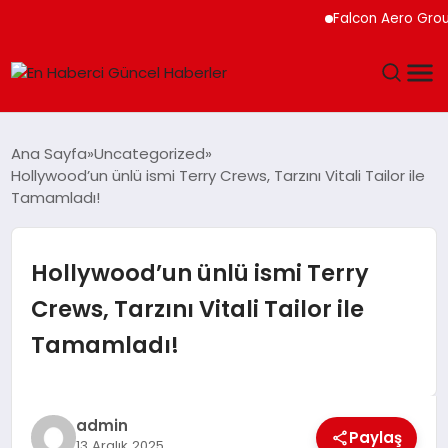
Falcon Aero Group, Küre
GÜNDEM
Ana Sayfa
Uncategorized
Hollywood’un ünlü ismi Terry Crews, Tarzını Vitali Tailor ile
SPOR
Tamamladı!
SAĞLIK
Hollywood’un ünlü ismi Terry
TEKNOLOJI
Crews, Tarzını Vitali Tailor ile
Tamamladı!
MAGAZIN
DÜNYA
admin
Paylaş
13 Aralık 2025