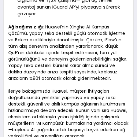
algılama ve 7/24 çalışma— gibi üç temel
avantaj sunan iGuard AP’yi piyasaya sürerek
çözüyor.
Ağ bağımsızlığı
: Huawei’nin Xinghe AI Kampüs
Çözümü, yapay zeka destekli güçlü otomatik İşletme
ve Bakım özellikleriyle donatılmıştır. Çözüm, iFlow’un
tüm akış deneyim analizinden yararlanarak, düşük
QoE’nin dakikalar içinde tespit edilmesini, tam yol
görünürlüğünü ve deneyim gözlemlenebilirliğini sağlar.
Yapay zeka destekli küresel karar alma süreci ve
dakika düzeyinde arıza tespiti sayesinde, kablosuz
arızaların %80’i otomatik olarak giderilmektedir.
İleriye baktığımızda Huawei, müşteri ihtiyaçları
doğrultusunda yenilikler yapmaya ve yapay zeka
destekli, güvenli ve akıllı kampüs ağlarının kurulmasını
hızlandırmaya devam edecek. Bunun yanı sıra Huawei,
ekosistem ortaklarıyla yakın işbirliği içinde çalışarak
müşterilerin “AI Kampüsü” kurmalarına yardımcı olacak
—böylece AI çağında ortak başarıyı teşvik ederken ağ
verimliliğini ve güvenliğini artıracak.