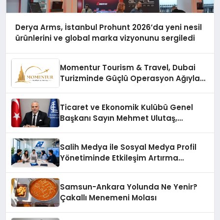
Derya Arms, İstanbul Prohunt 2026’da yeni nesil
ürünlerini ve global marka vizyonunu sergiledi
Momentur Tourism & Travel, Dubai
Turizminde Güçlü Operasyon Ağıyla
Fark Yaratıyor
Ticaret ve Ekonomik Kulübü Genel
Başkanı Sayın Mehmet Ulutaş,
ekonomiye dair yaptığı açıklamada
şunları kaydetti:
Salih Medya ile Sosyal Medya Profil
Yönetiminde Etkileşim Artırma
Yöntemleri
Samsun-Ankara Yolunda Ne Yenir?
Çakallı Menemeni Molası