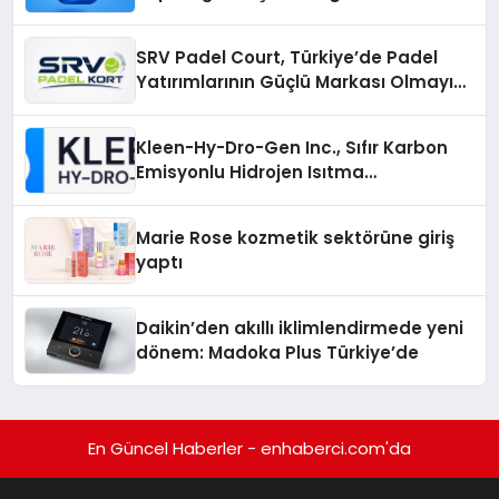
Gruplarıyla Online Topluluklara
Katılım
SRV Padel Court, Türkiye’de Padel
Yatırımlarının Güçlü Markası Olmayı
Sürdürüyor
Kleen-Hy-Dro-Gen Inc., Sıfır Karbon
Emisyonlu Hidrojen Isıtma
Teknolojisinde ISO ve TSSA
Düzenleyici Onaylarını Aldı
Marie Rose kozmetik sektörüne giriş
yaptı
Daikin’den akıllı iklimlendirmede yeni
dönem: Madoka Plus Türkiye’de
En Güncel Haberler - enhaberci.com'da