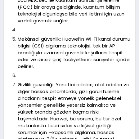
uca MACsec ile Kuantum Sonrası Şifreleme
(PQC) bir araya geldiğinde, kuantum bilişim
teknolojisi olgunlaşsa bile veri iletimi için uzun
vadeli güvenlik sağlar.
Mekânsal güvenlik: Huawei’in Wi-Fi kanal durumu
bilgisi (CSI) algılama teknolojisi, tek bir AP
aracılığıyla uzamsal güvenlik koşullarını tespit
eder ve izinsiz giriş faaliyetlerini saniyeler içinde
belirler.
Gizlilik güvenliği: Yönetici odaları, otel odaları ve
diğer hassas ortamlarda, gizli görüntüleme
cihazlarını tespit etmeye yönelik geleneksel
yöntemler genellikle yetersiz kalmakta ve
yüksek oranda gözden kaçma riski
taşımaktadır. Huawei, bu sorunu, bu tür özel
mekanlarda ticari sırları ve kişisel gizliliği
korumak için —kapsamlı algılama, hassas