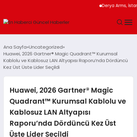
Derya Arms, İstanbul Pr
GÜNDEM
Ana Sayfa
Uncategorized
Huawei, 2026 Gartner® Magic Quadrant™ Kurumsal
SPOR
Kablolu ve Kablosuz LAN Altyapısı Raporu’nda Dördüncü
Kez Üst Üste Lider Seçildi
SAĞLIK
Huawei, 2026 Gartner® Magic
TEKNOLOJI
Quadrant™ Kurumsal Kablolu ve
MAGAZIN
Kablosuz LAN Altyapısı
DÜNYA
Raporu’nda Dördüncü Kez Üst
Üste Lider Seçildi