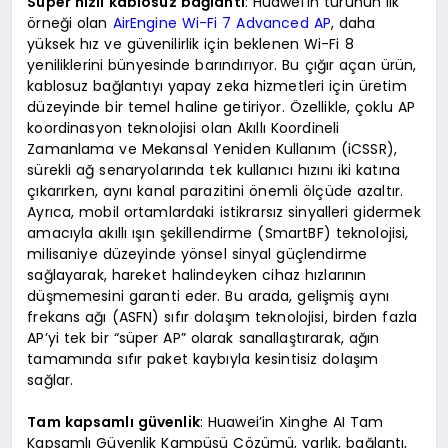
Süper hızlı kablosuz bağlantı
: Huawei’in türünün ilk
örneği olan
AirEngine Wi-Fi 7 Advanced AP
, daha
yüksek hız ve güvenilirlik için beklenen Wi-Fi 8
yeniliklerini bünyesinde barındırıyor. Bu çığır açan ürün,
kablosuz bağlantıyı yapay zeka hizmetleri için üretim
düzeyinde bir temel haline getiriyor. Özellikle, çoklu AP
koordinasyon teknolojisi olan Akıllı Koordineli
Zamanlama ve Mekansal Yeniden Kullanım (iCSSR),
sürekli ağ senaryolarında tek kullanıcı hızını iki katına
çıkarırken, aynı kanal parazitini önemli ölçüde azaltır.
Ayrıca, mobil ortamlardaki istikrarsız sinyalleri gidermek
amacıyla akıllı ışın şekillendirme (SmartBF) teknolojisi,
milisaniye düzeyinde yönsel sinyal güçlendirme
sağlayarak, hareket halindeyken cihaz hızlarının
düşmemesini garanti eder. Bu arada, gelişmiş aynı
frekans ağı (ASFN) sıfır dolaşım teknolojisi, birden fazla
AP’yi tek bir “süper AP” olarak sanallaştırarak, ağın
tamamında sıfır paket kaybıyla kesintisiz dolaşım
sağlar.
Tam kapsamlı güvenlik
: Huawei’in Xinghe AI Tam
Kapsamlı Güvenlik Kampüsü Çözümü, varlık, bağlantı,