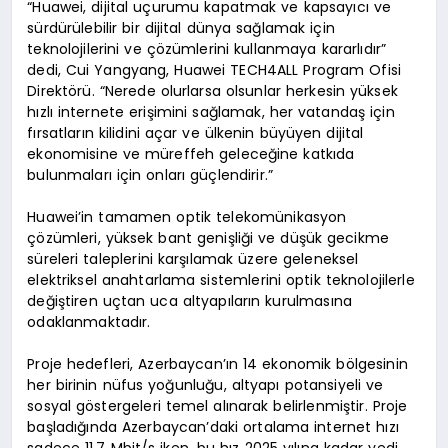
“Huawei, dijital uçurumu kapatmak ve kapsayıcı ve
sürdürülebilir bir dijital dünya sağlamak için
teknolojilerini ve çözümlerini kullanmaya kararlıdır”
dedi, Cui Yangyang, Huawei TECH4ALL Program Ofisi
Direktörü. “Nerede olurlarsa olsunlar herkesin yüksek
hızlı internete erişimini sağlamak, her vatandaş için
fırsatların kilidini açar ve ülkenin büyüyen dijital
ekonomisine ve müreffeh geleceğine katkıda
bulunmaları için onları güçlendirir.”
Huawei’in tamamen optik telekomünikasyon
çözümleri, yüksek bant genişliği ve düşük gecikme
süreleri taleplerini karşılamak üzere geleneksel
elektriksel anahtarlama sistemlerini optik teknolojilerle
değiştiren uçtan uca altyapıların kurulmasına
odaklanmaktadır.
Proje hedefleri, Azerbaycan’ın 14 ekonomik bölgesinin
her birinin nüfus yoğunluğu, altyapı potansiyeli ve
sosyal göstergeleri temel alınarak belirlenmiştir. Proje
başladığında Azerbaycan’daki ortalama internet hızı
sadece 11,7 Mbit/s iken, bu hız 2025 yılına kadar yedi