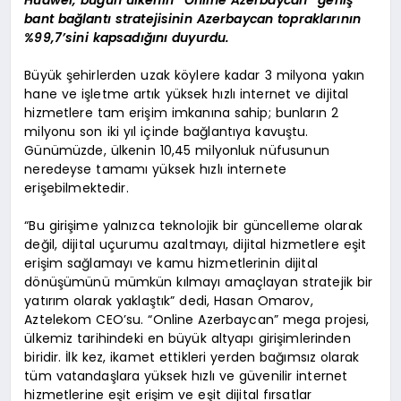
bant bağlantı stratejisinin Azerbaycan topraklarının
%99,7’sini kapsadığını duyurdu.
Büyük şehirlerden uzak köylere kadar 3 milyona yakın
hane ve işletme artık yüksek hızlı internet ve dijital
hizmetlere tam erişim imkanına sahip; bunların 2
milyonu son iki yıl içinde bağlantıya kavuştu.
Günümüzde, ülkenin 10,45 milyonluk nüfusunun
neredeyse tamamı yüksek hızlı internete
erişebilmektedir.
“Bu girişime yalnızca teknolojik bir güncelleme olarak
değil, dijital uçurumu azaltmayı, dijital hizmetlere eşit
erişim sağlamayı ve kamu hizmetlerinin dijital
dönüşümünü mümkün kılmayı amaçlayan stratejik bir
yatırım olarak yaklaştık” dedi, Hasan Omarov,
Aztelekom CEO’su. “Online Azerbaycan” mega projesi,
ülkemiz tarihindeki en büyük altyapı girişimlerinden
biridir. İlk kez, ikamet ettikleri yerden bağımsız olarak
tüm vatandaşlara yüksek hızlı ve güvenilir internet
hizmetlerine eşit erişim ve eşit dijital fırsatlar