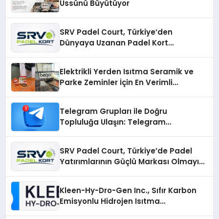
Üssünü Büyütüyor
SRV Padel Court, Türkiye’den
Dünyaya Uzanan Padel Kort
Üretiminde Güvenin Adresi
Elektrikli Yerden Isıtma Seramik ve
Parke Zeminler İçin En Verimli
Çözümler
Telegram Grupları ile Doğru
Topluluğa Ulaşın: Telegram
Gruplarıyla Online Topluluklara
Katılım
SRV Padel Court, Türkiye’de Padel
Yatırımlarının Güçlü Markası Olmayı
Sürdürüyor
Kleen-Hy-Dro-Gen Inc., Sıfır Karbon
Emisyonlu Hidrojen Isıtma
Teknolojisinde ISO ve TSSA