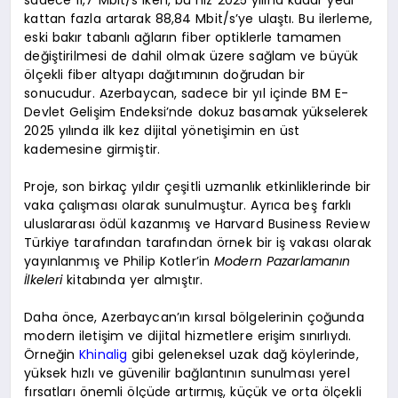
kattan fazla artarak 88,84 Mbit/s’ye ulaştı. Bu ilerleme,
eski bakır tabanlı ağların fiber optiklerle tamamen
değiştirilmesi de dahil olmak üzere sağlam ve büyük
ölçekli fiber altyapı dağıtımının doğrudan bir
sonucudur. Azerbaycan, sadece bir yıl içinde BM E-
Devlet Gelişim Endeksi’nde dokuz basamak yükselerek
2025 yılında ilk kez dijital yönetişimin en üst
kademesine girmiştir.
Proje, son birkaç yıldır çeşitli uzmanlık etkinliklerinde bir
vaka çalışması olarak sunulmuştur. Ayrıca beş farklı
uluslararası ödül kazanmış ve Harvard Business Review
Türkiye tarafından tarafından örnek bir iş vakası olarak
yayınlanmış ve Philip Kotler’in
Modern Pazarlamanın
İlkeleri
kitabında yer almıştır.
Daha önce, Azerbaycan’ın kırsal bölgelerinin çoğunda
modern iletişim ve dijital hizmetlere erişim sınırlıydı.
Örneğin
Khinalig
gibi geleneksel uzak dağ köylerinde,
yüksek hızlı ve güvenilir bağlantının sunulması yerel
fırsatları önemli ölçüde artırmış, küçük ve orta ölçekli