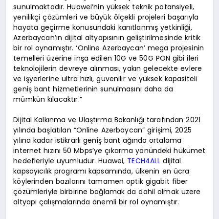
sunulmaktadır. Huawei’nin yüksek teknik potansiyeli,
yenilikçi çözümleri ve büyük ölçekli projeleri başarıyla
hayata geçirme konusundaki kanıtlanmış yetkinliği,
Azerbaycan’ın dijital altyapısının geliştirilmesinde kritik
bir rol oynamıştır. ‘Online Azerbaycan’ mega projesinin
temelleri üzerine inşa edilen 10G ve 50G PON gibi ileri
teknolojilerin devreye alınması, yakın gelecekte evlere
ve işyerlerine ultra hızlı, güvenilir ve yüksek kapasiteli
geniş bant hizmetlerinin sunulmasını daha da
mümkün kılacaktır.”
Dijital Kalkınma ve Ulaştırma Bakanlığı tarafından 2021
yılında başlatılan “Online Azerbaycan” girişimi, 2025
yılına kadar istikrarlı geniş bant ağında ortalama
internet hızını 50 Mbps’ye çıkarma yönündeki hükümet
hedefleriyle uyumludur. Huawei,
TECH4ALL
dijital
kapsayıcılık programı kapsamında, ülkenin en ücra
köylerinden bazılarını tamamen optik gigabit fiber
çözümleriyle birbirine bağlamak da dahil olmak üzere
altyapı çalışmalarında önemli bir rol oynamıştır.