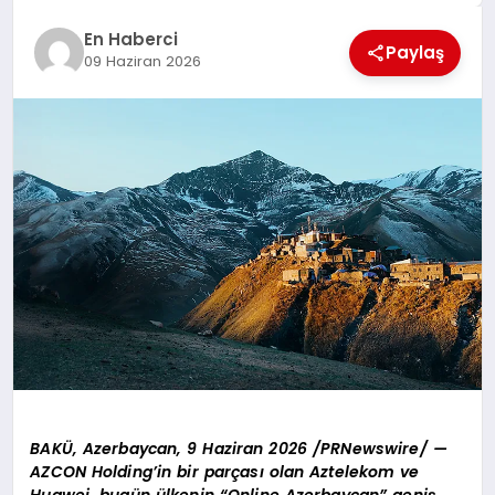
EKONOMI
En Haberci
Paylaş
EĞITIM
09 Haziran 2026
SIYASET
BAKÜ, Azerbaycan, 9 Haziran 2026 /PRNewswire/ —
AZCON Holding’in bir parçası olan Aztelekom ve
Huawei, bugün ülkenin “Online Azerbaycan” geniş