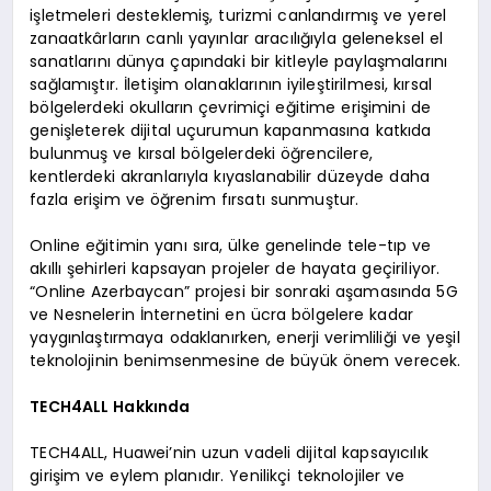
işletmeleri desteklemiş, turizmi canlandırmış ve yerel
zanaatkârların canlı yayınlar aracılığıyla geleneksel el
sanatlarını dünya çapındaki bir kitleyle paylaşmalarını
sağlamıştır. İletişim olanaklarının iyileştirilmesi, kırsal
bölgelerdeki okulların çevrimiçi eğitime erişimini de
genişleterek dijital uçurumun kapanmasına katkıda
bulunmuş ve kırsal bölgelerdeki öğrencilere,
kentlerdeki akranlarıyla kıyaslanabilir düzeyde daha
fazla erişim ve öğrenim fırsatı sunmuştur.
Online eğitimin yanı sıra, ülke genelinde tele-tıp ve
akıllı şehirleri kapsayan projeler de hayata geçiriliyor.
“Online Azerbaycan” projesi bir sonraki aşamasında 5G
ve Nesnelerin İnternetini en ücra bölgelere kadar
yaygınlaştırmaya odaklanırken, enerji verimliliği ve yeşil
teknolojinin benimsenmesine de büyük önem verecek.
TECH4ALL Hakkında
TECH4ALL, Huawei’nin uzun vadeli dijital kapsayıcılık
girişim ve eylem planıdır. Yenilikçi teknolojiler ve