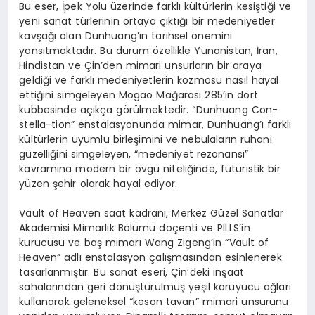
Bu eser, İpek Yolu üzerinde farklı kültürlerin kesiştiği ve
yeni sanat türlerinin ortaya çıktığı bir medeniyetler
kavşağı olan Dunhuang’ın tarihsel önemini
yansıtmaktadır. Bu durum özellikle Yunanistan, İran,
Hindistan ve Çin’den mimari unsurların bir araya
geldiği ve farklı medeniyetlerin kozmosu nasıl hayal
ettiğini simgeleyen Mogao Mağarası 285’in dört
kubbesinde açıkça görülmektedir. “Dunhuang Con-
stella-tion” enstalasyonunda mimar, Dunhuang’ı farklı
kültürlerin uyumlu birleşimini ve nebulaların ruhani
güzelliğini simgeleyen, “medeniyet rezonansı”
kavramına modern bir övgü niteliğinde, fütüristik bir
yüzen şehir olarak hayal ediyor.
Vault of Heaven saat kadranı, Merkez Güzel Sanatlar
Akademisi Mimarlık Bölümü doçenti ve PILLS’in
kurucusu ve baş mimarı Wang Zigeng’in “Vault of
Heaven” adlı enstalasyon çalışmasından esinlenerek
tasarlanmıştır. Bu sanat eseri, Çin’deki inşaat
sahalarından geri dönüştürülmüş yeşil koruyucu ağları
kullanarak geleneksel “keson tavan” mimari unsurunu