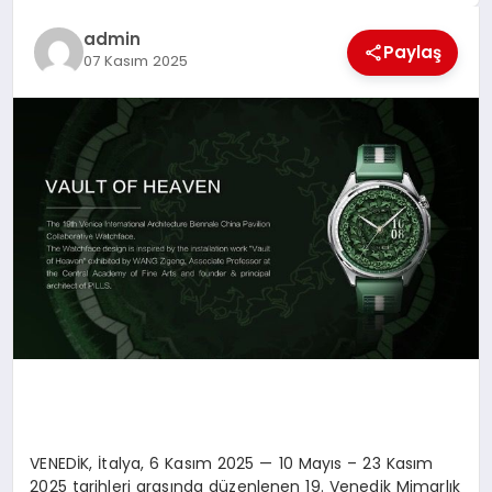
EKONOMI
admin
Paylaş
EĞITIM
07 Kasım 2025
SIYASET
VENEDİK, İtalya, 6 Kasım 2025 — 10 Mayıs – 23 Kasım
2025 tarihleri arasında düzenlenen 19. Venedik Mimarlık