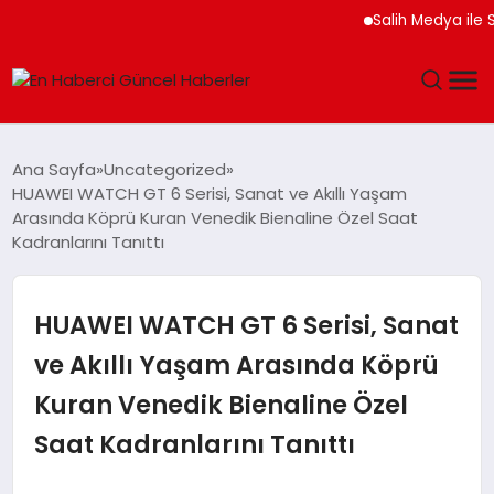
Salih Medya ile Sosyal
GÜNDEM
Ana Sayfa
Uncategorized
HUAWEI WATCH GT 6 Serisi, Sanat ve Akıllı Yaşam
SPOR
Arasında Köprü Kuran Venedik Bienaline Özel Saat
Kadranlarını Tanıttı
SAĞLIK
HUAWEI WATCH GT 6 Serisi, Sanat
TEKNOLOJI
ve Akıllı Yaşam Arasında Köprü
MAGAZIN
Kuran Venedik Bienaline Özel
DÜNYA
Saat Kadranlarını Tanıttı