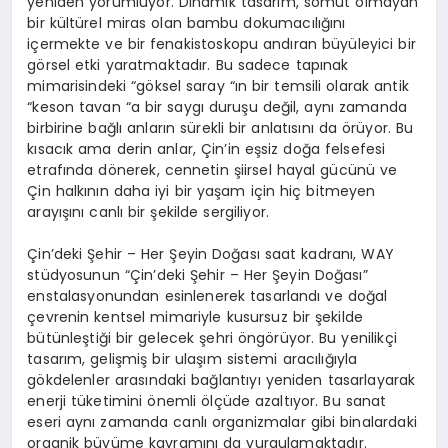
yeniden yorumluyor. Dinamik tasarım, somut olmayan
bir kültürel miras olan bambu dokumacılığını
içermekte ve bir fenakistoskopu andıran büyüleyici bir
görsel etki yaratmaktadır. Bu sadece tapınak
mimarisindeki “göksel saray “ın bir temsili olarak antik
“keson tavan “a bir saygı duruşu değil, aynı zamanda
birbirine bağlı anların sürekli bir anlatısını da örüyor. Bu
kısacık ama derin anlar, Çin’in eşsiz doğa felsefesi
etrafında dönerek, cennetin şiirsel hayal gücünü ve
Çin halkının daha iyi bir yaşam için hiç bitmeyen
arayışını canlı bir şekilde sergiliyor.
Çin’deki Şehir – Her Şeyin Doğası saat kadranı, WAY
stüdyosunun “Çin’deki Şehir – Her Şeyin Doğası”
enstalasyonundan esinlenerek tasarlandı ve doğal
çevrenin kentsel mimariyle kusursuz bir şekilde
bütünleştiği bir gelecek şehri öngörüyor. Bu yenilikçi
tasarım, gelişmiş bir ulaşım sistemi aracılığıyla
gökdelenler arasındaki bağlantıyı yeniden tasarlayarak
enerji tüketimini önemli ölçüde azaltıyor. Bu sanat
eseri aynı zamanda canlı organizmalar gibi binalardaki
organik büyüme kavramını da vurgulamaktadır.