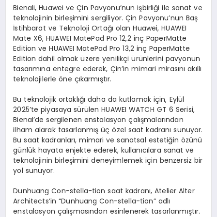
Bienali, Huawei ve Çin Pavyonu’nun işbirliği ile sanat ve
teknolojinin birleşimini sergiliyor. Çin Pavyonu’nun Baş
İstihbarat ve Teknoloji Ortağı olan Huawei, HUAWEI
Mate X6, HUAWEI MatePad Pro 12,2 inç PaperMatte
Edition ve HUAWEI MatePad Pro 13,2 inç PaperMatte
Edition dahil olmak üzere yenilikçi ürünlerini pavyonun
tasarımına entegre ederek, Çin’in mimari mirasını akıllı
teknolojilerle öne çıkarmıştır.
Bu teknolojik ortaklığı daha da kutlamak için, Eylül
2025’te piyasaya sürülen HUAWEI WATCH GT 6 Serisi,
Bienal’de sergilenen enstalasyon çalışmalarından
ilham alarak tasarlanmış üç özel saat kadranı sunuyor.
Bu saat kadranları, mimari ve sanatsal estetiğin özünü
günlük hayata enjekte ederek, kullanıcılara sanat ve
teknolojinin birleşimini deneyimlemek için benzersiz bir
yol sunuyor.
Dunhuang Con-stella-tion saat kadranı, Atelier Alter
Architects’in “Dunhuang Con-stella-tion” adlı
enstalasyon çalışmasından esinlenerek tasarlanmıştır.