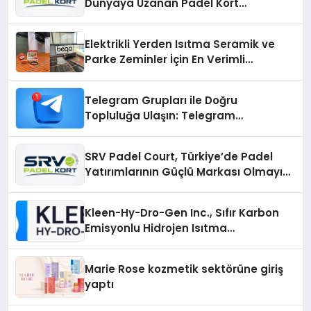
Dünyaya Uzanan Padel Kort
Üretiminde Güvenin Adresi
Elektrikli Yerden Isıtma Seramik ve
Parke Zeminler İçin En Verimli
Çözümler
Telegram Grupları ile Doğru
Topluluğa Ulaşın: Telegram
Gruplarıyla Online Topluluklara
Katılım
SRV Padel Court, Türkiye’de Padel
Yatırımlarının Güçlü Markası Olmayı
Sürdürüyor
Kleen-Hy-Dro-Gen Inc., Sıfır Karbon
Emisyonlu Hidrojen Isıtma
Teknolojisinde ISO ve TSSA
Düzenleyici Onaylarını Aldı
Marie Rose kozmetik sektörüne giriş
yaptı