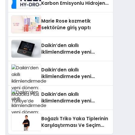
Karbon Emisyonlu Hidrojen
Isıtma Teknolojisinde ISO ve
TSSA Düzenleyici Onaylarını
Marie Rose kozmetik
Aldı
sektörüne giriş yaptı
Daikin’den akıllı
iklimlendirmede yeni
dönem: Madoka Plus
Türkiye’de
Daikin’den akıllı
iklimlendirmede yeni
dönem: Madoka Plus
Türkiye’de
Daikin’den akıllı
iklimlendirmede yeni
dönem: Madoka Plus
Türkiye’de
Boğazlı Triko Yaka Tiplerinin
Karşılaştırması Ve Seçim
Rehberi