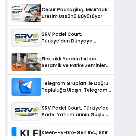
Cesur Packaging, Mısır’daki
Üretim Üssünü Büyütüyor
SRV Padel Court,
Türkiye’den Dünyaya
Uzanan Padel Kort
Üretiminde Güvenin Adresi
Elektrikli Yerden Isıtma
Seramik ve Parke Zeminler
İçin En Verimli Çözümler
Telegram Grupları ile Doğru
Topluluğa Ulaşın: Telegram
Gruplarıyla Online
Topluluklara Katılım
SRV Padel Court, Türkiye’de
Padel Yatırımlarının Güçlü
Markası Olmayı Sürdürüyor
Kleen-Hy-Dro-Gen Inc., Sıfır