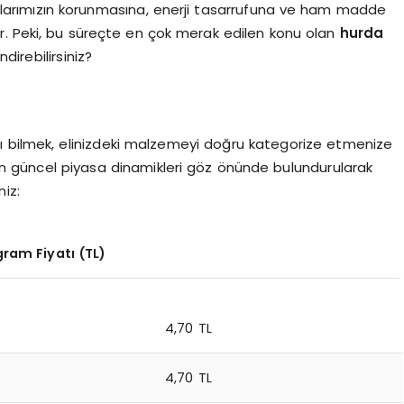
nlarımızın korunmasına, enerji tasarrufuna ve ham madde
r. Peki, bu süreçte en çok merak edilen konu olan
hurda
direbilirsiniz?
rını bilmek, elinizdeki malzemeyi doğru kategorize etmenize
n güncel piyasa dinamikleri göz önünde bulundurularak
niz:
gram Fiyatı (TL)
4,70 TL
4,70 TL