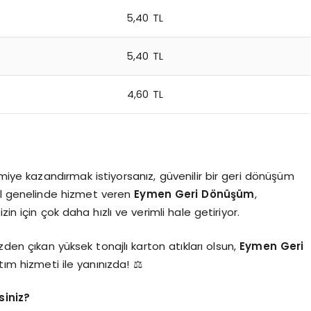
5,40 TL
5,40 TL
4,60 TL
omiye kazandırmak istiyorsanız, güvenilir bir geri dönüşüm
ul genelinde hizmet veren
Eymen Geri Dönüşüm
,
in için çok daha hızlı ve verimli hale getiriyor.
nizden çıkan yüksek tonajlı karton atıkları olsun,
Eymen Geri
rtım hizmeti ile yanınızda! ⚖️
iniz?