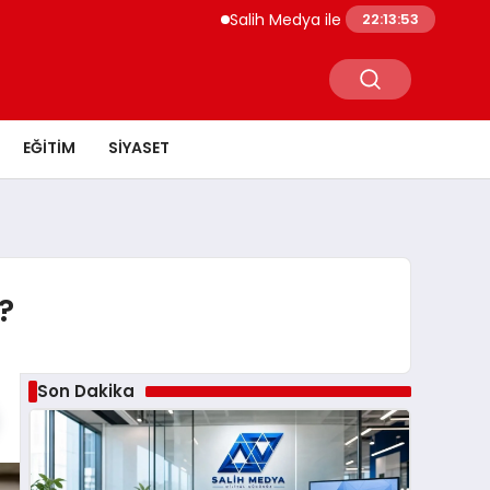
Salih Medya ile Sosyal Medya Profil Yöne
22:13:54
EĞITIM
SIYASET
?
Son Dakika