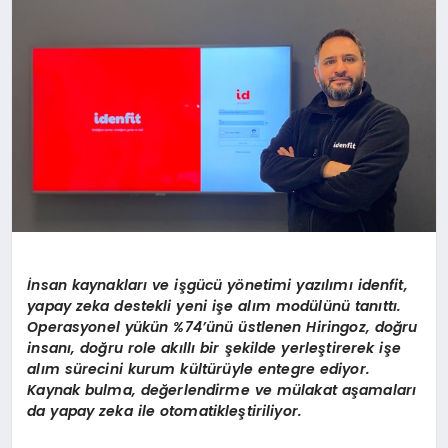
EKONOMI
EĞITIM
SIYASET
İ
nsan kaynaklar
ı
ve i
ş
g
ü
c
ü
y
ö
netimi yaz
ı
l
ı
m
ı
idenfit,
yapay zeka destekli yeni i
ş
e al
ı
m mod
ü
l
ü
n
ü
tan
ı
tt
ı
.
Operasyonel y
ü
k
ü
n %74
’ü
n
ü ü
stlenen Hiringoz, do
ğ
ru
insan
ı
, do
ğ
ru role ak
ı
ll
ı
bir
ş
ekilde yerle
ş
tirerek i
ş
e
al
ı
m s
ü
recini kurum k
ü
lt
ü
r
ü
yle entegre ediyor.
Kaynak bulma, de
ğ
erlendirme ve m
ü
lakat a
ş
amalar
ı
da yapay zeka ile otomatikle
ş
tiriliyor.