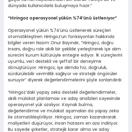
dünyada kullanıcılarla buluşmaya hazır.”
“
Hiringoz operasyonel y
ü
k
ü
n %74
’ü
n
ü ü
stleniyor
”
Operasyonel yükün %74’ünü üstlenerek süreçleri
otomatikleştiren Hiringoz’un fonksiyonları hakkında
bilgiler veren Nazım Onur Bayındır, “Hiringoz, doğru
insanı, doğru role akıllı bir şekilde yerleştirerek işe alım
sürecini kurum kültürüyle entegre ediyor. İK süreçlerini
uyumlu, veri destekli ve şeffaf bir deneyime
dönüştürüyor. Hiringoz, işe alımda hız, doğruluk,
sürdürülebilir verimlilik sağlıyor ve stratejik öngörüler
sunuyor” diyerek değerlendirmelerini şöyle sonlandırdı:
“Hiringoz’daki yapay zeka destekli değerlendirmeler,
akıllı mülakat planlaması ve aday analizleri sayesinde
operasyonel yük azalıyor. Kaynak bulma,
değerlendirme ve mülakat aşamaları da yapay zeka
ile otomatikleştiriliyor. Hiringoz, zaman kazandırarak
maliyetleri düşürüyor, insan hatasını en aza indiriyor.
Bu sayede şirketler, stratejik karar alma ve aday