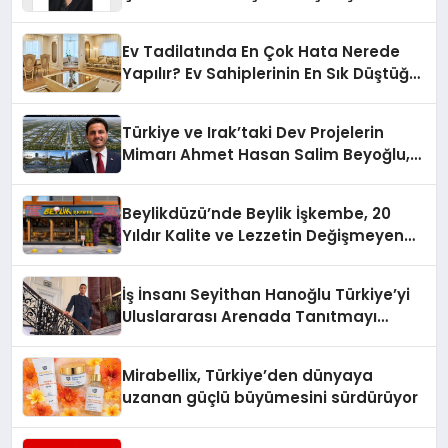
Yaman
Ev Tadilatında En Çok Hata Nerede
Yapılır? Ev Sahiplerinin En Sık Düştüğü
15 Yanlış
Türkiye ve Irak’taki Dev Projelerin
Mimarı Ahmet Hasan Salim Beyoğlu,
10 Milyon Metrekarelik “Al Yusuf
Holding Industrial City” Projesini
Beylikdüzü’nde Beylik İşkembe, 20
Hayata Geçirecek
Yıldır Kalite ve Lezzetin Değişmeyen
Adresi
İş İnsanı Seyithan Hanoğlu Türkiye’yi
Uluslararası Arenada Tanıtmayı
Hedefliyor
Mirabellix, Türkiye’den dünyaya
uzanan güçlü büyümesini sürdürüyor