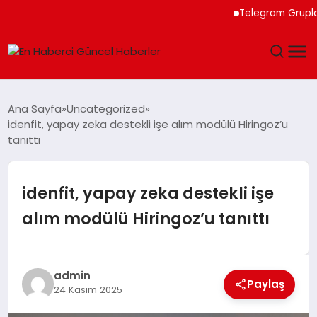
Telegram Grupları il
GÜNDEM
Ana Sayfa
Uncategorized
idenfit, yapay zeka destekli işe alım modülü Hiringoz’u
SPOR
tanıttı
SAĞLIK
idenfit, yapay zeka destekli işe
TEKNOLOJI
alım modülü Hiringoz’u tanıttı
MAGAZIN
admin
DÜNYA
Paylaş
24 Kasım 2025