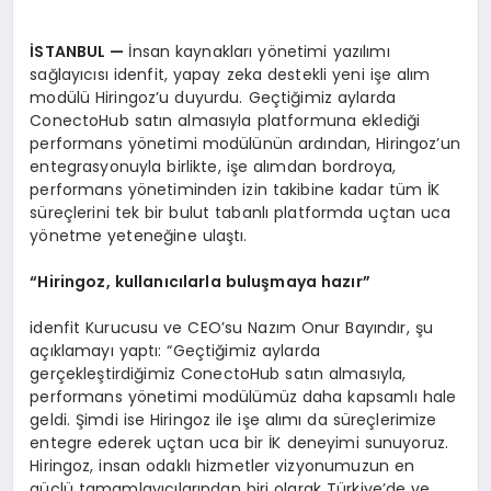
İ
STANBUL
—
İnsan kaynakları yönetimi yazılımı
sağlayıcısı idenfit, yapay zeka destekli yeni işe alım
modülü Hiringoz’u duyurdu. Geçtiğimiz aylarda
ConectoHub satın almasıyla platformuna eklediği
performans yönetimi modülünün ardından, Hiringoz’un
entegrasyonuyla birlikte, işe alımdan bordroya,
performans yönetiminden izin takibine kadar tüm İK
süreçlerini tek bir bulut tabanlı platformda uçtan uca
yönetme yeteneğine ulaştı.
“
Hiringoz, kullan
ı
c
ı
larla bulu
ş
maya haz
ı
r
”
idenfit Kurucusu ve CEO’su Nazım Onur Bayındır, şu
açıklamayı yaptı: “Geçtiğimiz aylarda
gerçekleştirdiğimiz ConectoHub satın almasıyla,
performans yönetimi modülümüz daha kapsamlı hale
geldi. Şimdi ise Hiringoz ile işe alımı da süreçlerimize
entegre ederek uçtan uca bir İK deneyimi sunuyoruz.
Hiringoz, insan odaklı hizmetler vizyonumuzun en
güçlü tamamlayıcılarından biri olarak Türkiye’de ve