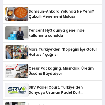
Samsun-Ankara Yolunda Ne Yenir?
Çakallı Menemeni Molası
Tencent Hy3 dünya genelinde
kullanıma sunuldu
Mars Türkiye’den “Köpeğini İşe Götür
Haftası” çağrısı
Cesur Packaging, Mısır’daki Üretim
Üssünü Büyütüyor
SRV Padel Court, Türkiye’den
Dünyaya Uzanan Padel Kort
Üretiminde Güvenin Adresi