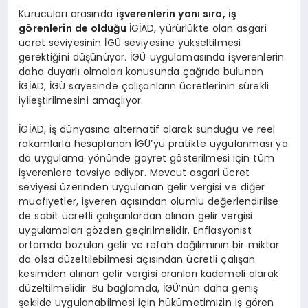
Kurucuları arasında
işverenlerin yanı sı
ra, i
ş
g
ö
renlerin de olduğu
İGİAD, yürürlükte olan asgarî
ücret seviyesinin İGÜ seviyesine yükseltilmesi
gerektiğini düşünüyor. İGÜ uygulamasında işverenlerin
daha duyarlı olmaları konusunda çağrıda bulunan
İGİAD, İGÜ sayesinde çalışanların ücretlerinin sürekli
iyileştirilmesini amaçlıyor.
İGİAD, iş dünyasına alternatif olarak sunduğu ve reel
rakamlarla hesaplanan İGÜ’yü pratikte uygulanması ya
da uygulama yönünde gayret gösterilmesi için tüm
işverenlere tavsiye ediyor. Mevcut asgari ücret
seviyesi üzerinden uygulanan gelir vergisi ve diğer
muafiyetler, işveren açısından olumlu değerlendirilse
de sabit ücretli çalışanlardan alınan gelir vergisi
uygulamaları gözden geçirilmelidir. Enflasyonist
ortamda bozulan gelir ve refah dağılımının bir miktar
da olsa düzeltilebilmesi açısından ücretli çalışan
kesimden alınan gelir vergisi oranları kademeli olarak
düzeltilmelidir. Bu bağlamda, İGÜ’nün daha geniş
şekilde uygulanabilmesi için hükümetimizin iş gören