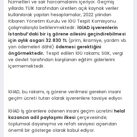
hizmetleri ve sair harcamalarını içeriyor. Geçmiş
yıllarda TÜİK tarafından üretilen açık kaynak veriler
kullanılarak yapılan hesaplamalar, 2022 yılından
itibaren Yönetim Kurulu ve İGÜ Tespit Komisyonu
çalışmalarıyla belirlenmektedir.
İGİAD işverenlerin
İstanbul
’
daki bir iş g
ö
rene ailesini geçindirebilmesi
için aylık asgari 32.830 TL
(prim, ikramiye, yardım vb.
yan ödemeleri dâhil)
ö
demesi gerektiğini
ö
ng
ö
rmektedir
.
Tespit edilen İGÜ rakamı; SGK, vergi
ve devlet tarafından karşılanan eğitim giderlerini
içermemektedir.
İGİAD, bu rakamı, iş görene verilmesi gereken insani
geçim ücreti tutarı olarak işverenlere tavsiye ediyor.
İGİAD İş görenlere ödenen insani geçim ücretini
helal
kazancın adil paylaşımı ilkesi
çerçevesinde;
toplumsal dayanışma ve refah seviyesi açısından
önemli bir gösterge olarak kabul ediyor.