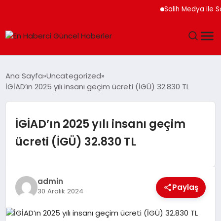
Salih Medya ile Sosyal
GÜNDEM
Ana Sayfa
Uncategorized
İGİAD’ın 2025 yılı insanı geçim ücreti (İGÜ) 32.830 TL
SPOR
SAĞLIK
İGİAD’ın 2025 yılı insanı geçim
ücreti (İGÜ) 32.830 TL
TEKNOLOJI
MAGAZIN
admin
Paylaş
30 Aralık 2024
DÜNYA