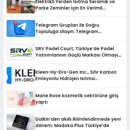
Elektrikli Yerden Isıtma Seramik ve
Parke Zeminler İçin En Verimli
Çözümler
Telegram Grupları ile Doğru
Topluluğa Ulaşın: Telegram
Gruplarıyla Online Topluluklara
Katılım
SRV Padel Court, Türkiye’de Padel
Yatırımlarının Güçlü Markası Olmayı
Sürdürüyor
Kleen-Hy-Dro-Gen Inc., Sıfır Karbon
Emisyonlu Hidrojen Isıtma
Teknolojisinde ISO ve TSSA
Düzenleyici Onaylarını Aldı
Marie Rose kozmetik sektörüne giriş
yaptı
Daikin’den akıllı iklimlendirmede yeni
dönem: Madoka Plus Türkiye’de