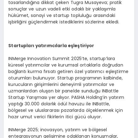
tasarlandığına dikkat çeken Tugra Musayeva; pratik
sonuçlar ve uzun vadeli etki odaklı bir yaklaşımla
hükümet, sanayi ve startup topluluğu arasındaki
işbirliğini güçlendirmek istediklerini sözlerine ekledi.
Startupları yatırımcılarla eşleştiriyor
INMerge Innovation Summit 2025’te, startup’lara
küresel yatırımcılar ve kurumsal ortaklarla doğrudan
bağlantı kurma fırsatı getiren özel yatırımcı eşleştirme
oturumları bulunuyor. Startup programının kalbinde,
kurucuların girişimlerini deneyimli yatırımcılar ve
uzmanlardan oluşan bir panelde sunduğu INBattle
Startup Yarışması yer alıyor. PASHA Holding’in yatırım
yaptığı 30.000 dolarlık ödül havuzu ile INBattle,
bölgesel ve uluslararası pazarlarda ölçeklenmek için
hazır umut verici fikirlerin itici gücü oluyor.
INMerge 2025; inovasyon, yatırım ve bölgesel
entegrasyonun gelişimine odaklanan konuşmalar,