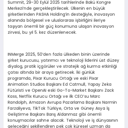
Summit, 29-30 Eylül 2025 tarihlerinde Bakü Kongre
Merkezi’nde gerçekleştirilecek. Ülkenin en büyük
şirketlerinden PASHA Holding’in desteğiyle, inovasyon
alanında bölgesel ve uluslararası işbirliğini ileriye
taşıyan önemli bir güç konumuna ulaşan inovasyon
zirvesi, bu yıl 5. kez düzenlenecek.
INMerge 2025, 50’den fazla ülkeden binin üzerinde
şirket kurucusu, yatırımcı ve teknoloji liderini üst düzey
diyalog, pratik içgörüler ve stratejik ağ kurma etkinliği
çatısı altında bir araya getirecek. İki günlük
programda, Pixar Kurucu Ortağı ve eski Pixar
Animation Studios Başkanı Ed Catmull, Yapay Zeka
Fütüristi ve OpenAI eski Go-To-Market Başkanı Zack
Kass, Netflix Kurucu Ortağı ve ilk CEO’su Marc
Randolph, Amazon Avrupa Pazarlama Başkanı Narmin
Farzaliyeva, TikTok Türkiye, Orta ve Güney Asya İş
Geliştirme Başkanı Barış Aldanmaz gibi önemli
konuşmacılar sahne alacak. Teknoloji ve iş dünyasının
geleceğini şekillendiren pek çok küresel uzman da