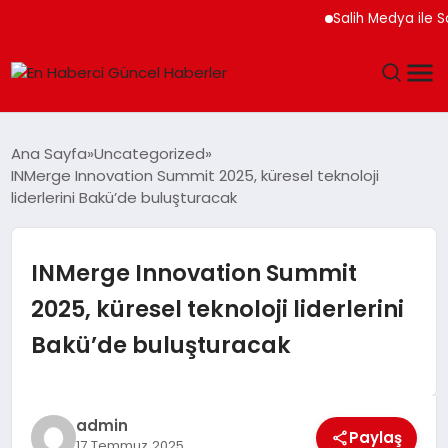
Salih Medya ile Sosyal
GÜNDEM
Ana Sayfa
Uncategorized
INMerge Innovation Summit 2025, küresel teknoloji
SPOR
liderlerini Bakü’de buluşturacak
SAĞLIK
INMerge Innovation Summit
TEKNOLOJI
2025, küresel teknoloji liderlerini
Bakü’de buluşturacak
MAGAZIN
DÜNYA
admin
Paylaş
17 Temmuz 2025