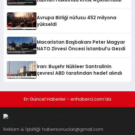
Avrupa Birliği nüfusu 452 milyona
yükseldi
Macaristan Başbakanı Peter Magyar
NATO Zirvesi Öncesi İstanbul’u Gezdi
İran: Buşehr Nükleer Santralinin
çevresi ABD tarafından hedef alındı
En Güncel Haberler - enhaberci.com'da
Reklam & İşbirliği:
habersonuclari@gmail.com