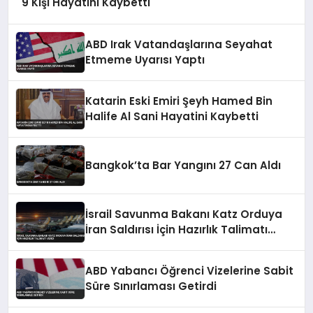
9 Kişi Hayatını Kaybetti
ABD Irak Vatandaşlarına Seyahat
Etmeme Uyarısı Yaptı
Katarin Eski Emiri Şeyh Hamed Bin
Halife Al Sani Hayatini Kaybetti
Bangkok’ta Bar Yangını 27 Can Aldı
İsrail Savunma Bakanı Katz Orduya
İran Saldırısı İçin Hazırlık Talimatı
Verdi
ABD Yabancı Öğrenci Vizelerine Sabit
Süre Sınırlaması Getirdi