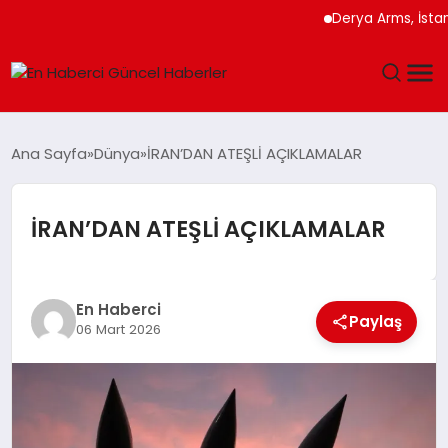
Derya Arms, İstanbul P
GÜNDEM
Ana Sayfa
Dünya
İRAN’DAN ATEŞLİ AÇIKLAMALAR
SPOR
İRAN’DAN ATEŞLİ AÇIKLAMALAR
SAĞLIK
TEKNOLOJI
En Haberci
Paylaş
06 Mart 2026
MAGAZIN
DÜNYA