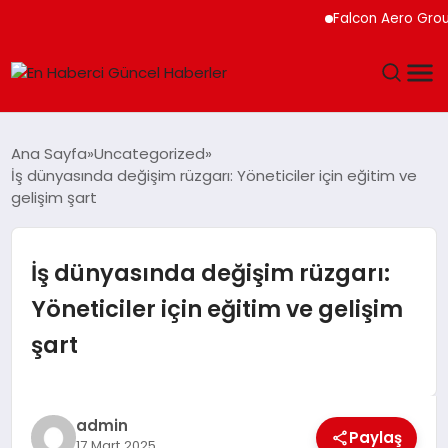
Falcon Aero Group, Küre
GÜNDEM
Ana Sayfa
Uncategorized
İş dünyasında değişim rüzgarı: Yöneticiler için eğitim ve
SPOR
gelişim şart
SAĞLIK
İş dünyasında değişim rüzgarı:
TEKNOLOJI
Yöneticiler için eğitim ve gelişim
şart
MAGAZIN
DÜNYA
admin
Paylaş
17 Mart 2025