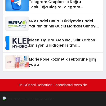
Telegram Grupları ile Doğru
Topluluğa Ulaşın: Telegram
Gruplarıyla Online Topluluklara
Katılım
SRV Padel Court, Türkiye’de Padel
Yatırımlarının Güçlü Markası Olmayı
Sürdürüyor
Kleen-Hy-Dro-Gen Inc., Sıfır Karbon
Emisyonlu Hidrojen Isıtma
Teknolojisinde ISO ve TSSA
Düzenleyici Onaylarını Aldı
Marie Rose kozmetik sektörüne giriş
yaptı
En Güncel Haberler - enhaberci.com'da