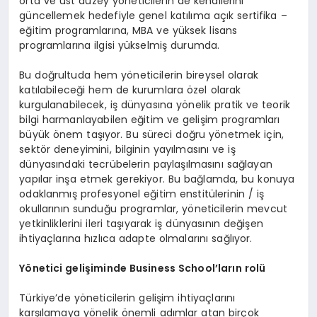
orta ve üst düzey yöneticilerin de kendilerini
güncellemek hedefiyle genel katılıma açık sertifika –
eğitim programlarına, MBA ve yüksek lisans
programlarına ilgisi yükselmiş durumda.
Bu doğrultuda hem yöneticilerin bireysel olarak
katılabileceği hem de kurumlara özel olarak
kurgulanabilecek, iş dünyasına yönelik pratik ve teorik
bilgi harmanlayabilen eğitim ve gelişim programları
büyük önem taşıyor. Bu süreci doğru yönetmek için,
sektör deneyimini, bilginin yayılmasını ve iş
dünyasındaki tecrübelerin paylaşılmasını sağlayan
yapılar inşa etmek gerekiyor. Bu bağlamda, bu konuya
odaklanmış profesyonel eğitim enstitülerinin / iş
okullarının sunduğu programlar, yöneticilerin mevcut
yetkinliklerini ileri taşıyarak iş dünyasının değişen
ihtiyaçlarına hızlıca adapte olmalarını sağlıyor.
Y
ö
netici geliş
iminde Business School
’
ların rolü
Türkiye’de yöneticilerin gelişim ihtiyaçlarını
karşılamaya yönelik önemli adımlar atan birçok