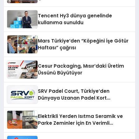
Tencent Hy3 dünya genelinde
kullanıma sunuldu
Mars Türkiye’den “Köpeğini İşe Götür
Haftası” çağrısı
Cesur Packaging, Mısır’daki Üretim
Üssünü Büyütüyor
SRV Padel Court, Türkiye’den
Dünyaya Uzanan Padel Kort
Üretiminde Güvenin Adresi
Elektrikli Yerden Isıtma Seramik ve
Parke Zeminler İçin En Verimli
Çözümler