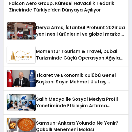
Falcon Aero Group, Küresel Havacılık Tedarik
Zincirinde Türkiye’den Dünyaya Açılıyor
Derya Arms, İstanbul Prohunt 2026’da
yeni nesil ürünlerini ve global marka
vizyonunu sergiledi
Momentur Tourism & Travel, Dubai
Turizminde Güçlü Operasyon Ağıyla
Fark Yaratıyor
Ticaret ve Ekonomik Kulübü Genel
Başkanı Sayın Mehmet Ulutaş,
ekonomiye dair yaptığı açıklamada
şunları kaydetti:
Salih Medya ile Sosyal Medya Profil
Yönetiminde Etkileşim Artırma
Yöntemleri
Samsun-Ankara Yolunda Ne Yenir?
Çakallı Menemeni Molası