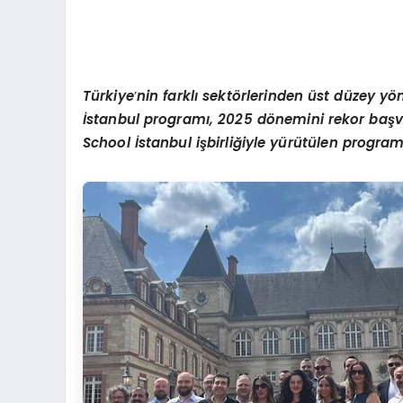
Türkiye
’
nin farklı sekt
ö
rlerinden ü
st d
üzey y
ö
İstanbul programı, 2025 d
ö
nemini rekor başv
School İstanbul işbirliğiyle yürütülen program