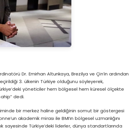
natörü Dr. Emirhan Altunkaya, Brezilya ve Çin’in ardından
rildiği 3. ülkenin Türkiye olduğunu söyleyerek,
ürkiye’deki yöneticiler hem bölgesel hem küresel ölçekte
sahip” dedi.
timinde bir merkez haline geldiğinin somut bir göstergesi
nne’un akademik mirası ile BMI’ın bölgesel uzmanlığını
lık sayesinde Türkiye’deki liderler, dünya standartlarında