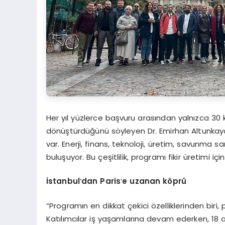
Her yıl yüzlerce başvuru arasından yalnızca 30 k
dönüştürdüğünü söyleyen Dr. Emirhan Altunkaya, “
var. Enerji, finans, teknoloji, üretim, savunma san
buluşuyor. Bu çeşitlilik, programı fikir üretimi i
İstanbul
’
dan Paris
’
e uzanan k
ö
prü
“Programın en dikkat çekici özelliklerinden bi
Katılımcılar iş yaşamlarına devam ederken, 18