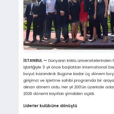
İSTANBUL
—
Dünyanın köklü üniversitelerinden 
işbirliğiyle 3 yıl önce başlatılan International 
boyut kazandırdı. Bugüne kadar üç dönem boyunca
girişimci ve işletme sahibi programda bir aray
alınan dönem oldu. Her yıl 200’ün üzerinde aday
2026 dönemi kayıtları şimdiden açıldı.
Liderler kulübü
ne d
ö
nüştü