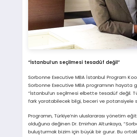
“İstanbul
’
un seçilmesi tesadü
f de
ğil”
Sorbonne Executive MBA İstanbul Program Koordi
Sorbonne Executive MBA programının hayata geçi
“İstanbul’un seçilmesi elbette tesadüf değil. T
fark yaratabilecek bilgi, beceri ve potansiyele 
Programın, Türkiye’nin uluslararası yönetim eği
olduğuna değinen Dr. Emirhan Altunkaya, “Sorbo
buluşturmak bizim için büyük bir gurur. Bu ortak