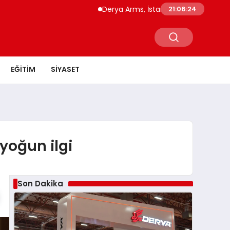
Derya Arms, İstanbul Prohunt 2026’da yeni nesil
21:06:26
EĞITIM
SIYASET
yoğun ilgi
Son Dakika