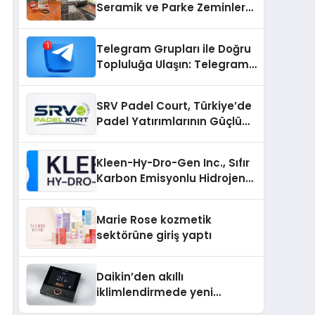
Seramik ve Parke Zeminler
İçin En Verimli Çözümler
Telegram Grupları ile Doğru
Topluluğa Ulaşın: Telegram
Gruplarıyla Online
Topluluklara Katılım
SRV Padel Court, Türkiye’de
Padel Yatırımlarının Güçlü
Markası Olmayı Sürdürüyor
Kleen-Hy-Dro-Gen Inc., Sıfır
Karbon Emisyonlu Hidrojen
Isıtma Teknolojisinde ISO ve
TSSA Düzenleyici Onaylarını
Marie Rose kozmetik
Aldı
sektörüne giriş yaptı
Daikin’den akıllı
iklimlendirmede yeni
dönem: Madoka Plus