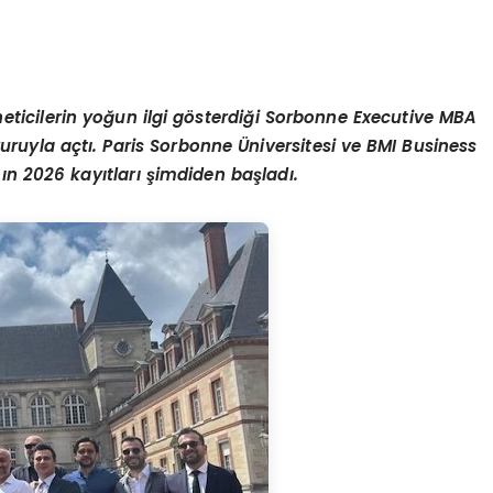
neticilerin yoğun ilgi g
ö
sterdiğ
i Sorbonne Executive MBA
uruyla açtı
. Paris Sorbonne
Ü
niversitesi ve BMI Business
ın 2026 kayıtları şimdiden başladı.