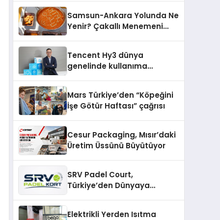
Samsun-Ankara Yolunda Ne
Yenir? Çakallı Menemeni
Molası
Tencent Hy3 dünya
genelinde kullanıma
sunuldu
Mars Türkiye’den “Köpeğini
İşe Götür Haftası” çağrısı
Cesur Packaging, Mısır’daki
Üretim Üssünü Büyütüyor
SRV Padel Court,
Türkiye’den Dünyaya
Uzanan Padel Kort
Üretiminde Güvenin Adresi
Elektrikli Yerden Isıtma