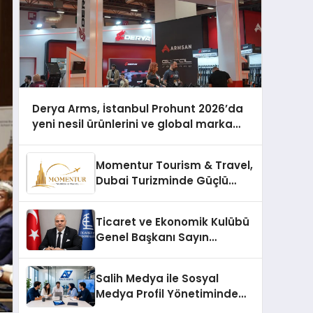
Derya Arms, İstanbul Prohunt 2026’da
yeni nesil ürünlerini ve global marka
vizyonunu sergiledi
Momentur Tourism & Travel,
Dubai Turizminde Güçlü
Operasyon Ağıyla Fark
Yaratıyor
Ticaret ve Ekonomik Kulübü
Genel Başkanı Sayın
Mehmet Ulutaş, ekonomiye
dair yaptığı açıklamada
Salih Medya ile Sosyal
şunları kaydetti:
Medya Profil Yönetiminde
Etkileşim Artırma Yöntemleri