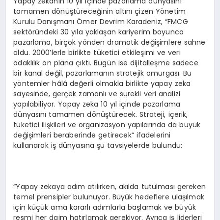
Yapay zekanın 10 yıl içinde pazarlama dünyasını
tamamen dönüştüreceğinin altını çizen Yönetim
Kurulu Danışmanı Ömer Devrim Karadeniz, “FMCG
sektöründeki 30 yıla yaklaşan kariyerim boyunca
pazarlama, birçok yönden dramatik değişimlere sahne
oldu. 2000’lerle birlikte tüketici etkileşimi ve veri
odaklılık ön plana çıktı. Bugün ise dijitalleşme sadece
bir kanal değil, pazarlamanın stratejik omurgası. Bu
yöntemler hâlâ değerli olmakla birlikte yapay zeka
sayesinde, gerçek zamanlı ve sürekli veri analizi
yapılabiliyor. Yapay zeka 10 yıl içinde pazarlama
dünyasını tamamen dönüştürecek. Strateji, içerik,
tüketici ilişkileri ve organizasyon yapılarında da büyük
değişimleri beraberinde getirecek” ifadelerini
kullanarak iş dünyasına şu tavsiyelerde bulundu:
“Yapay zekaya adım atılırken, akılda tutulması gereken
temel prensipler bulunuyor. Büyük hedeflere ulaşılmak
için küçük ama kararlı adımlarla başlamak ve büyük
resmi her daim hatırlamak gerekiyor. Ayrıca iş liderleri