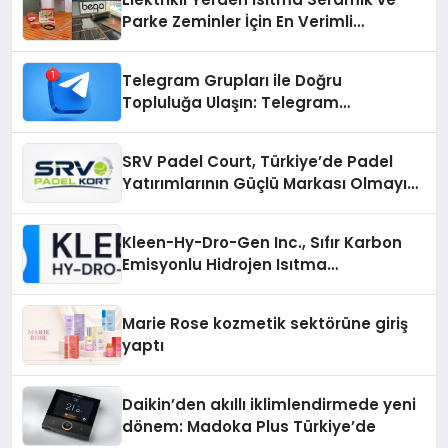
Parke Zeminler İçin En Verimli
Çözümler
Telegram Grupları ile Doğru
Topluluğa Ulaşın: Telegram
Gruplarıyla Online Topluluklara
Katılım
SRV Padel Court, Türkiye’de Padel
Yatırımlarının Güçlü Markası Olmayı
Sürdürüyor
Kleen-Hy-Dro-Gen Inc., Sıfır Karbon
Emisyonlu Hidrojen Isıtma
Teknolojisinde ISO ve TSSA
Düzenleyici Onaylarını Aldı
Marie Rose kozmetik sektörüne giriş
yaptı
Daikin’den akıllı iklimlendirmede yeni
dönem: Madoka Plus Türkiye’de