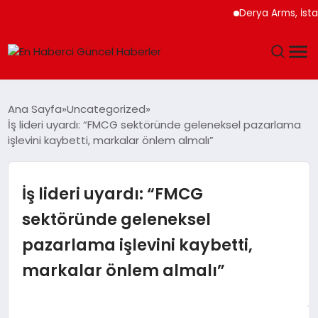
Derya Arms, İstanbul P
GÜNDEM
Ana Sayfa
Uncategorized
İş lideri uyardı: “FMCG sektöründe geleneksel pazarlama
SPOR
işlevini kaybetti, markalar önlem almalı”
SAĞLIK
İş lideri uyardı: “FMCG
TEKNOLOJI
sektöründe geleneksel
pazarlama işlevini kaybetti,
MAGAZIN
markalar önlem almalı”
DÜNYA