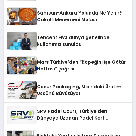
Yöntemleri
Samsun-Ankara Yolunda Ne Yenir?
Çakallı Menemeni Molası
Tencent Hy3 dünya genelinde
kullanıma sunuldu
Mars Türkiye’den “Köpeğini İşe Götür
Haftası” çağrısı
Cesur Packaging, Mısır’daki Üretim
Üssünü Büyütüyor
SRV Padel Court, Türkiye’den
Dünyaya Uzanan Padel Kort
Üretiminde Güvenin Adresi
Elektrikli Yerden Isıtma Seramik ve