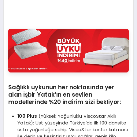
Sağlıklı uykunun her noktasında yer
alan İşbir
Yatak’ın en sevilen
modellerinde %20 indirim sizi bekliyor:
100 Plus
(Yüksek Yoğunluklu ViscoStar Akıllı
Yatak): Üst yüzeyinde Türkiye’de ilk 100 dansite
üstü yoğunluğa sahip ViscoStar konfor katmanı
ile derin ve kesintisiz uyku sağlar; geniş kilo