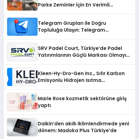
Parke Zeminler İçin En Verimli
Çözümler
Telegram Grupları ile Doğru
Topluluğa Ulaşın: Telegram
Gruplarıyla Online Topluluklara
Katılım
SRV Padel Court, Türkiye’de Padel
Yatırımlarının Güçlü Markası Olmayı
Sürdürüyor
Kleen-Hy-Dro-Gen Inc., Sıfır Karbon
Emisyonlu Hidrojen Isıtma
Teknolojisinde ISO ve TSSA
Düzenleyici Onaylarını Aldı
Marie Rose kozmetik sektörüne giriş
yaptı
Daikin’den akıllı iklimlendirmede yeni
dönem: Madoka Plus Türkiye’de