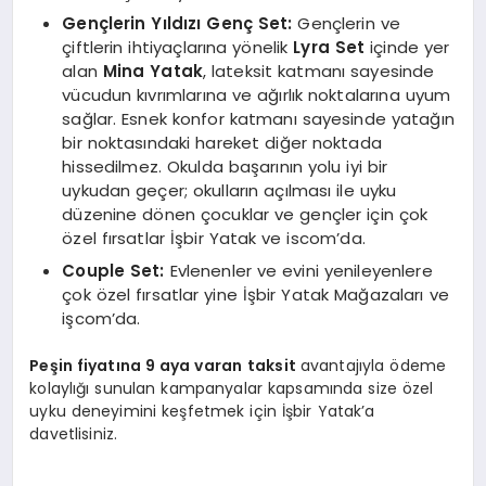
Gen
çlerin Yıldızı
Gen
ç
Set:
Gençlerin ve
çiftlerin ihtiyaçlarına yönelik
Lyra Set
içinde yer
alan
Mina Yatak
, lateksit katmanı sayesinde
vücudun kıvrımlarına ve ağırlık noktalarına uyum
sağlar. Esnek konfor katmanı sayesinde yatağın
bir noktasındaki hareket diğer noktada
hissedilmez. Okulda başarının yolu iyi bir
uykudan geçer; okulların açılması ile uyku
düzenine dönen çocuklar ve gençler için çok
özel fırsatlar İşbir Yatak ve iscom’da.
Couple Set:
Evlenenler ve evini yenileyenlere
çok özel fırsatlar yine İşbir Yatak Mağazaları ve
işcom’da.
Peşin fiyatına 9 aya varan
taksit
avantajıyla ödeme
kolaylığı sunulan kampanyalar kapsamında size özel
uyku deneyimini keşfetmek için İşbir Yatak’a
davetlisiniz.