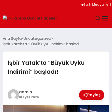
Salih Medya ile Sosyal M
GÜNDEM
Ana Sayfa
Uncategorized
İşbir Yatak’ta “Büyük Uyku İndirimi” başladı!
SPOR
SAĞLIK
İşbir Yatak’ta “Büyük Uyku
İndirimi” başladı!
TEKNOLOJI
MAGAZIN
admin
Paylaş
18 Eylül 2025
DÜNYA