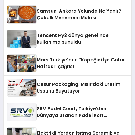
Samsun-Ankara Yolunda Ne Yenir?
Çakallı Menemeni Molası
Tencent Hy3 dünya genelinde
kullanıma sunuldu
Mars Türkiye’den “Köpeğini İşe Götür
Haftası” çağrısı
Cesur Packaging, Mısır’daki Üretim
Üssünü Büyütüyor
SRV Padel Court, Türkiye’den
Dünyaya Uzanan Padel Kort
Üretiminde Güvenin Adresi
Elektrikli Yerden Isıtma Seramik ve